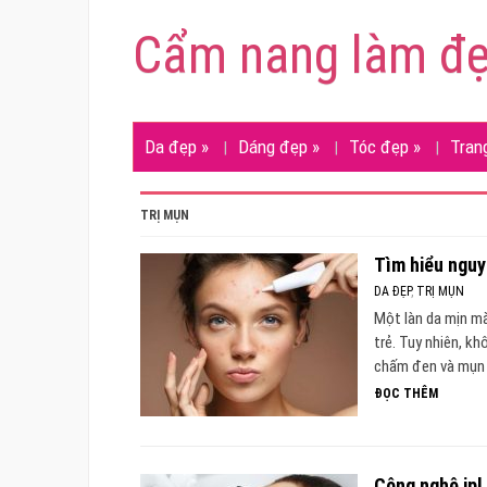
Cẩm nang làm đ
Da đẹp
»
Dáng đẹp
»
Tóc đẹp
»
Tran
TRỊ MỤN
Tìm hiểu nguy
DA ĐẸP
,
TRỊ MỤN
Một làn da mịn mà
trẻ. Tuy nhiên, k
chấm đen và mụn 
ĐỌC THÊM
Công nghệ ipl