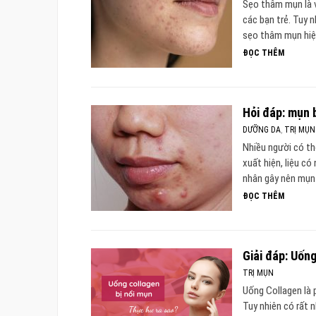
Sẹo thâm mụn là v
các bạn trẻ. Tuy 
sẹo thâm mụn hiệu
ĐỌC THÊM
Hỏi đáp: mụn 
DƯỠNG DA
,
TRỊ MỤN
Nhiều người có th
xuất hiện, liệu c
nhân gây nên mụn 
ĐỌC THÊM
Giải đáp: Uống
TRỊ MỤN
Uống Collagen là 
Tuy nhiên có rất 