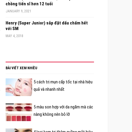
chồng tiến sĩ hơn 12 tuổi
JANUARY 9, 2021
Henry (Super Junior) sắp đặt dấu chấm hết
với SM
MAY 4, 2018
BÀI VIẾT XEM NHIỀU
5 cách trị mụn cấp tốc tại nhà hiệu
quả và nhanh nhất
5 màu son hợp với da ngăm mà các
nàng không nên bỏ lỡ
4 loại kem trị thâm quầng mắt hiệu