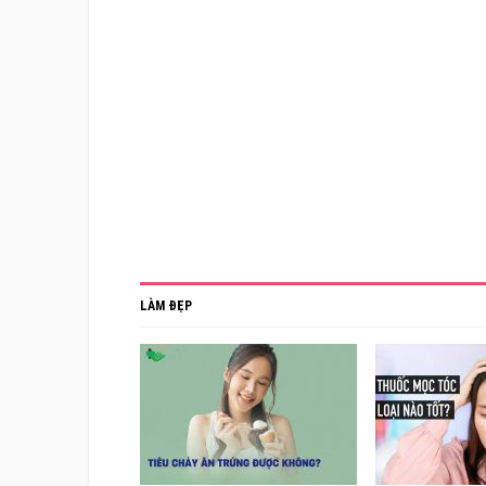
LÀM ĐẸP