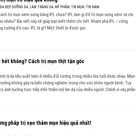
,
DA ĐẸP
,
DƯỠNG DA
,
LÀM TRẮNG DA
,
MỸ PHẨM
,
TRỊ MỤN
,
TRỊ NÁM
cách trị mụn viêm sưng bằng IPL chưa? IPL làm gì để trị mụn sưng viêm và chi
à bao nhiêu? Bài viết này sẽ giúp bạn biết thêm chi tiết. Khám phá IPL – công
g cường độ cao. IPL là gì? Một thiết bị được gọi
ự hết không? Cách trị mụn thịt tận gốc
ệnh lý da liễu xuất hiện ở nhiều đối tượng trong nhiều lứa tuổi khác nhau. Mụn
 thường không gây ra biến chứng nghiêm trọng cho sức khỏe người bệnh. Tuy
có ảnh hưởng trực tiếp đến thẩm mỹ làn da của nhiều người. Chính vì vậy phần
ơng pháp trị sẹo thâm mụn hiệu quả nhất!