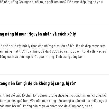
thế nào, uống Collagen bị nổi mụn phải làm sao? Để được đáp ứng đầy đủ
g nắng bị mụn: Nguyên nhân và cách xử lý
 thể coi là vật bất ly thân cho những ai muốn sở hữu làn da đẹp trước sức
ánh nắng mặt trời. Tuy nhiên, để da được bảo vệ một cách tối đa thì việc sử
úng cách và phù hợp là rất quan trọng. Tình trạng dùng kem
ong nên làm gì để da không bị sưng, bị rỗ?
ần thiết để giúp lỗ chân lông được thông thoáng một cách nhanh chóng, hỗ
u trị mụn hiệu quả hơn. Vừa nặn mụn xong nên làm gì là câu hỏi mà nhiều người
 nặn mụn bởi nếu không cẩn thận và chăm sóc da đúng cách, da sẽ