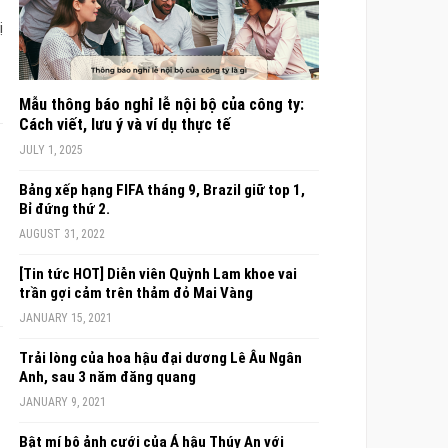
ị
Mẫu thông báo nghỉ lễ nội bộ của công ty:
Cách viết, lưu ý và ví dụ thực tế
JULY 1, 2025
Bảng xếp hạng FIFA tháng 9, Brazil giữ top 1,
Bỉ đứng thứ 2.
AUGUST 31, 2022
[Tin tức HOT] Diễn viên Quỳnh Lam khoe vai
trần gợi cảm trên thảm đỏ Mai Vàng
JANUARY 15, 2021
Trải lòng của hoa hậu đại dương Lê Âu Ngân
Anh, sau 3 năm đăng quang
JANUARY 9, 2021
Bật mí bộ ảnh cưới của Á hậu Thúy An với