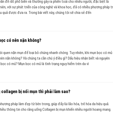
ấn đề rất phổ biến và thường gây ra phiền toái cho nhiều người, đặc biệt là
nhiên, với sự phát triển của công nghệ và khoa học, đã có nhiều phương pháp tr
 quả được đưa ra. Trong bài viết này, chúng tôi sẽ chia sẻ đến
bọc có nên nặn không?
ói quen nặn mụn để loại bỏ chúng nhanh chóng. Tuy nhiên, khi mụn bọc có mủ
ó nên nặn không? Và chúng ta cần chú ý điều gì? Dấu hiệu nhận biết và nguyên
bọc có mủ? Mụn bọc có mủ là tình trạng nguy hiểm trên da vì
 collagen bị nổi mụn thì phải làm sao?
phương pháp làm đẹp từ bên trong, giúp đẩy lùi lão hóa, trẻ hóa da hiệu quả.
nhiều thông tin cho rằng uống Collagen bị mụn khiến nhiều người hoang mang.