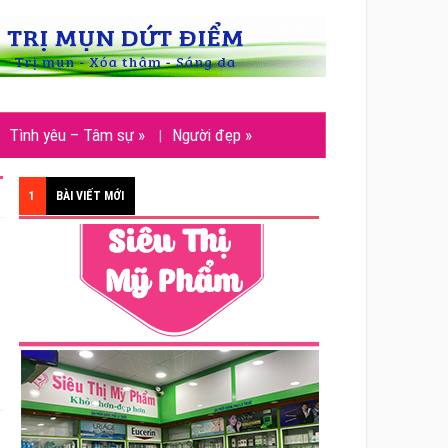
Tình yêu – Tâm sự
»
Người đẹp
»
1
BÀI VIẾT MỚI