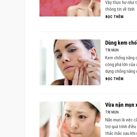
Vậy thực hư như 
thông tin về tình
ĐỌC THÊM
Dùng kem chốn
TRỊ MỤN
Kem chống nắng có
công phá lớn của 
dụng chống nắng đ
ĐỌC THÊM
Vừa nặn mụn x
TRỊ MỤN
Nặn mụn là việc c
trợ quá trình điề
thắc mắc sau khi