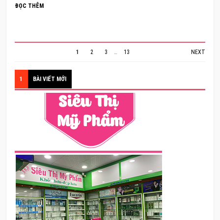
ĐỌC THÊM
1
2
3
…
13
NEXT
1
BÀI VIẾT MỚI