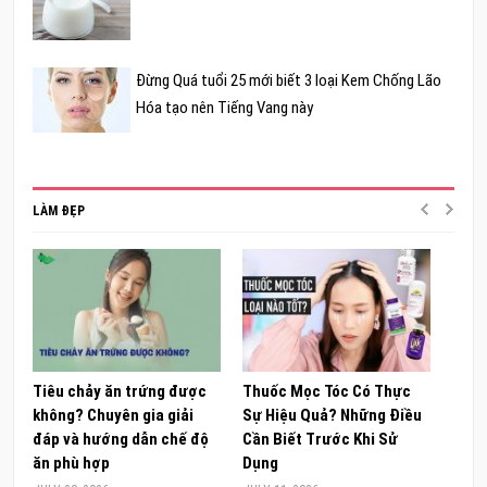
Đừng Quá tuổi 25 mới biết 3 loại Kem Chống Lão
Hóa tạo nên Tiếng Vang này
LÀM ĐẸP
Tiêu chảy ăn trứng được
Thuốc Mọc Tóc Có Thực
Khám
không? Chuyên gia giải
Sự Hiệu Quả? Những Điều
Sâm 
đáp và hướng dẫn chế độ
Cần Biết Trước Khi Sử
ong 
ăn phù hợp
Dụng
đúng