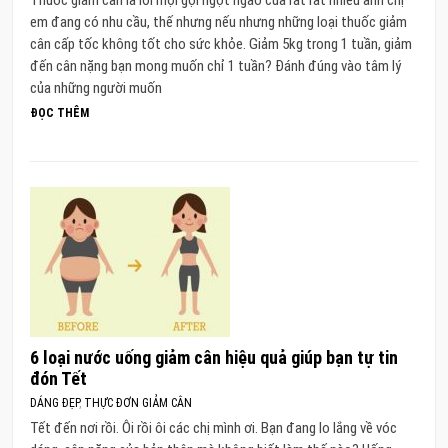
Thuốc giảm cân là lời mợi gọi ngọt ngào của rất rất nhiều anh chị
em đang có nhu cầu, thế nhưng nếu nhưng những loại thuốc giảm
cân cấp tốc không tốt cho sức khỏe. Giảm 5kg trong 1 tuần, giảm
đến cân nặng bạn mong muốn chỉ 1 tuần? Đánh đúng vào tâm lý
của những người muốn
ĐỌC THÊM
6 loại nước uống giảm cân hiệu quả giúp bạn tự tin
đón Tết
DÁNG ĐẸP
,
THỰC ĐƠN GIẢM CÂN
Tết đến nơi rồi. Ôi rồi ôi các chị mình ơi. Bạn đang lo lắng về vóc