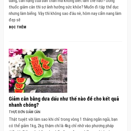
dáng, cân nặng của bản thân mà không biết làm thế nào? Uống
thuốc giảm cân thì sợ ảnh hưởng sức khỏe? Muốn đi tập thể dục
nhưng làm biếng. Vậy thì không sao đâu nè, hôm nay cẩm nang làm
đẹp sẽ
ĐỌC THÊM
Giảm cân bằng dưa dấu như thế nào để cho kết quả
nhanh chóng?
THỰC ĐƠN GIẢM CÂN
Thật tuyệt vời làm sao khi chỉ trong vòng 1 tháng ngắn ngủi, bạn
có thể giảm 1kg, 2kg thậm chí là 4kg chỉ nhờ vào phương pháp