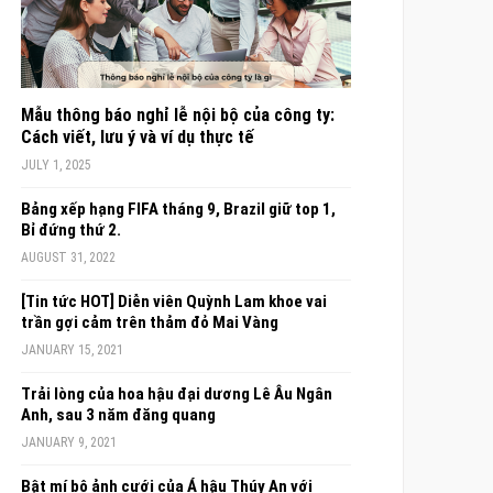
Mẫu thông báo nghỉ lễ nội bộ của công ty:
Cách viết, lưu ý và ví dụ thực tế
JULY 1, 2025
Bảng xếp hạng FIFA tháng 9, Brazil giữ top 1,
Bỉ đứng thứ 2.
AUGUST 31, 2022
[Tin tức HOT] Diễn viên Quỳnh Lam khoe vai
trần gợi cảm trên thảm đỏ Mai Vàng
JANUARY 15, 2021
Trải lòng của hoa hậu đại dương Lê Âu Ngân
Anh, sau 3 năm đăng quang
JANUARY 9, 2021
Bật mí bộ ảnh cưới của Á hậu Thúy An với