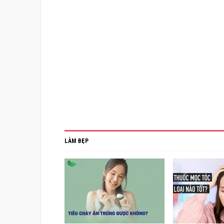
LÀM ĐẸP