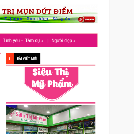
Tình yêu – Tâm sự
»
Người đẹp
»
1
BÀI VIẾT MỚI