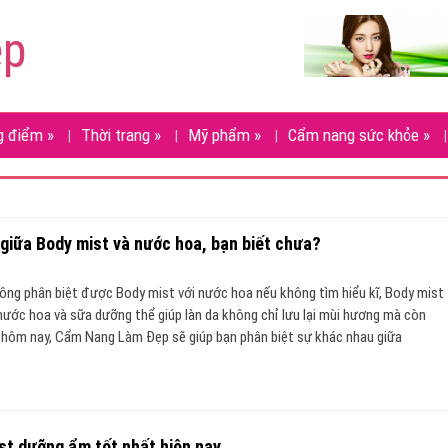
ẹp
g điểm
»
Thời trang
»
Mỹ phẩm
»
Cẩm nang sức khỏe
»
giữa Body mist và nước hoa, bạn biết chưa?
ông phân biệt được Body mist với nước hoa nếu không tìm hiểu kĩ, Body mist
 nước hoa và sữa dưỡng thể giúp làn da không chỉ lưu lại mùi hương mà còn
 hôm nay, Cẩm Nang Làm Đẹp sẽ giúp bạn phân biệt sự khác nhau giữa
ist dưỡng ẩm tốt nhất hiện nay