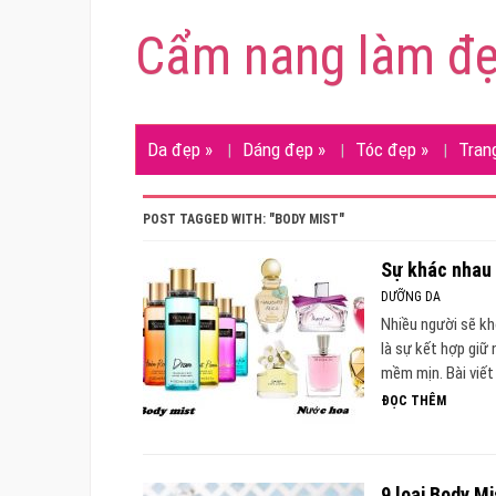
Cẩm nang làm đ
Da đẹp
»
Dáng đẹp
»
Tóc đẹp
»
Tran
POST TAGGED WITH: "BODY MIST"
Sự khác nhau 
DƯỠNG DA
Nhiều người sẽ kh
là sự kết hợp giữ
mềm mịn. Bài viết
ĐỌC THÊM
9 loại Body M