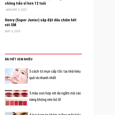
chồng tiến sĩ hơn 12 tuổi
JANUARY 9, 2021
Henry (Super Junior) sắp đặt dấu chấm hết
với SM
MAY 4, 2018
BÀI VIẾT XEM NHIỀU
5 cách trị mụn cấp tốc tại nhà hiệu
quả và nhanh nhất
5 màu son hợp với da ngăm mà các
nàng không nên bỏ lỡ
4 loại kem trị thâm quầng mắt hiệu