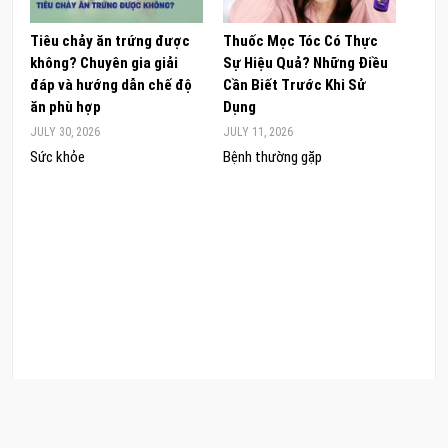
Tiêu chảy ăn trứng được
Thuốc Mọc Tóc Có Thực
Khám
không? Chuyên gia giải
Sự Hiệu Quả? Những Điều
Sâm 
đáp và hướng dẫn chế độ
Cần Biết Trước Khi Sử
ong 
ăn phù hợp
Dụng
đúng
JULY 30, 2026
JULY 11, 2026
JUNE 
Sức khỏe
Bệnh thường gặp
Sức 