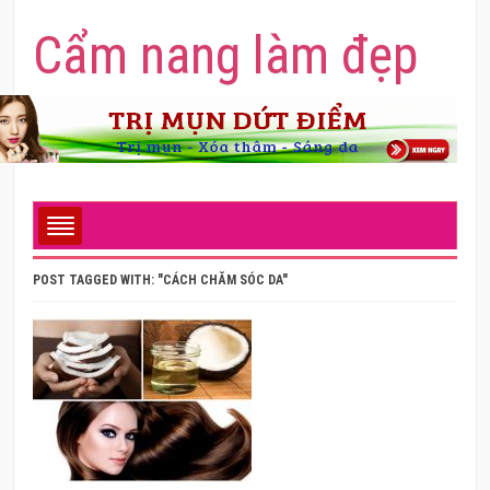
Cẩm nang làm đẹp
POST TAGGED WITH: "CÁCH CHĂM SÓC DA"