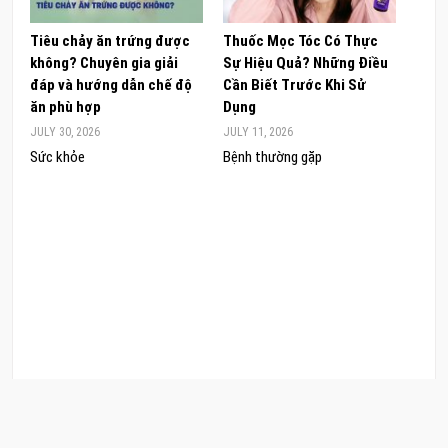
Tiêu chảy ăn trứng được
Thuốc Mọc Tóc Có Thực
Khám
không? Chuyên gia giải
Sự Hiệu Quả? Những Điều
Sâm 
đáp và hướng dẫn chế độ
Cần Biết Trước Khi Sử
ong 
ăn phù hợp
Dụng
đúng
JULY 30, 2026
JULY 11, 2026
JUNE 
Sức khỏe
Bệnh thường gặp
Sức 