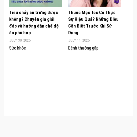
Tiêu chảy ăn trứng được
Thuốc Mọc Tóc Có Thực
Khám
không? Chuyên gia giải
Sự Hiệu Quả? Những Điều
Sâm 
đáp và hướng dẫn chế độ
Cần Biết Trước Khi Sử
ong 
ăn phù hợp
Dụng
đúng
JULY 30, 2026
JULY 11, 2026
JUNE 
Sức khỏe
Bệnh thường gặp
Sức 