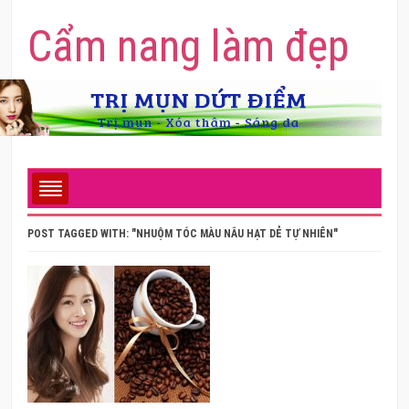
Cẩm nang làm đẹp
POST TAGGED WITH: "NHUỘM TÓC MÀU NÂU HẠT DẺ TỰ NHIÊN"