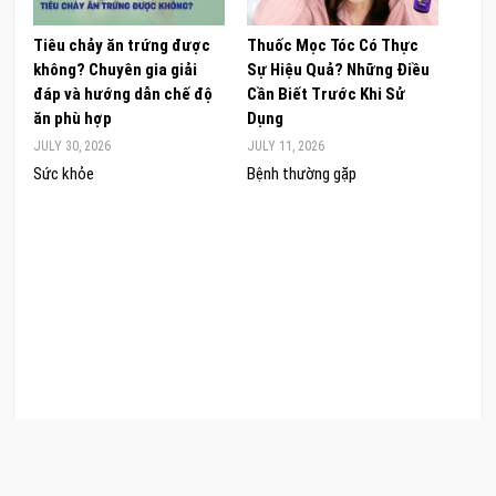
Tiêu chảy ăn trứng được
Thuốc Mọc Tóc Có Thực
Khám
không? Chuyên gia giải
Sự Hiệu Quả? Những Điều
Sâm 
đáp và hướng dẫn chế độ
Cần Biết Trước Khi Sử
ong 
ăn phù hợp
Dụng
đúng
JULY 30, 2026
JULY 11, 2026
JUNE 
Sức khỏe
Bệnh thường gặp
Sức 