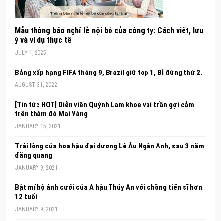
Mẫu thông báo nghỉ lễ nội bộ của công ty: Cách viết, lưu
ý và ví dụ thực tế
JULY 1, 2025
Bảng xếp hạng FIFA tháng 9, Brazil giữ top 1, Bỉ đứng thứ 2.
AUGUST 31, 2022
[Tin tức HOT] Diễn viên Quỳnh Lam khoe vai trần gợi cảm
trên thảm đỏ Mai Vàng
JANUARY 15, 2021
Trải lòng của hoa hậu đại dương Lê Âu Ngân Anh, sau 3 năm
đăng quang
JANUARY 9, 2021
Bật mí bộ ảnh cưới của Á hậu Thúy An với chồng tiến sĩ hơn
12 tuổi
JANUARY 9, 2021