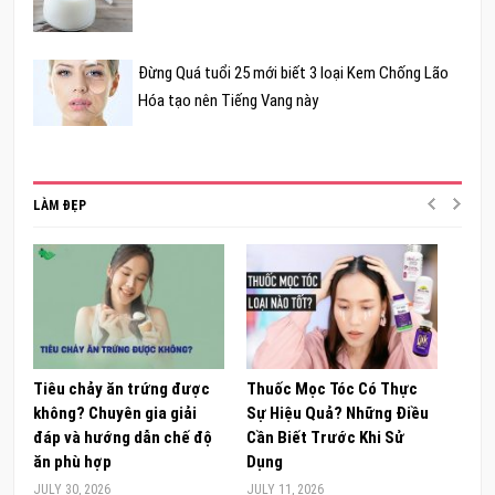
Đừng Quá tuổi 25 mới biết 3 loại Kem Chống Lão
Hóa tạo nên Tiếng Vang này
LÀM ĐẸP
Tiêu chảy ăn trứng được
Thuốc Mọc Tóc Có Thực
Khám
không? Chuyên gia giải
Sự Hiệu Quả? Những Điều
Sâm 
đáp và hướng dẫn chế độ
Cần Biết Trước Khi Sử
ong 
ăn phù hợp
Dụng
đúng
JULY 30, 2026
JULY 11, 2026