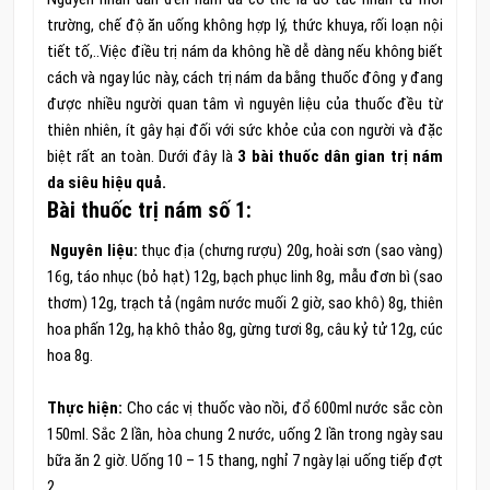
trường, chế độ ăn uống không hợp lý, thức khuya, rối loạn nội
tiết tố,..Việc điều trị nám da không hề dễ dàng nếu không biết
cách và ngay lúc này, cách trị nám da bằng thuốc đông y đang
được nhiều người quan tâm vì nguyên liệu của thuốc đều từ
thiên nhiên, ít gây hại đối với sức khỏe của con người và đặc
biệt rất an toàn. Dưới đây là
3 bài thuốc dân gian trị nám
da siêu hiệu quả.
Bài thuốc trị nám số 1:
Nguyên liệu:
thục địa (chưng rượu) 20g, hoài sơn (sao vàng)
16g, táo nhục (bỏ hạt) 12g, bạch phục linh 8g, mẫu đơn bì (sao
thơm) 12g, trạch tả (ngâm nước muối 2 giờ, sao khô) 8g, thiên
hoa phấn 12g, hạ khô thảo 8g, gừng tươi 8g, câu kỷ tử 12g, cúc
hoa 8g.
Thực hiện:
Cho các vị thuốc vào nồi, đổ 600ml nước sắc còn
150ml. Sắc 2 lần, hòa chung 2 nước, uống 2 lần trong ngày sau
bữa ăn 2 giờ. Uống 10 – 15 thang, nghỉ 7 ngày lại uống tiếp đợt
2.