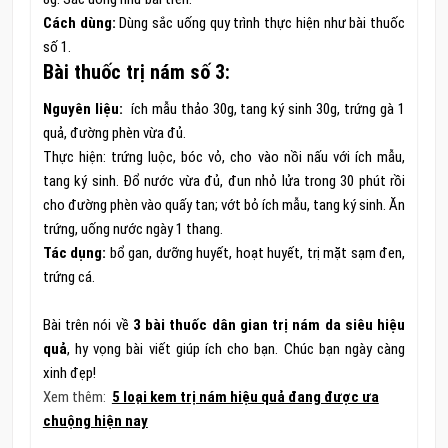
Cách dùng:
Dùng sắc uống quy trình thực hiện như bài thuốc
số 1.
Bài thuốc trị nám số 3:
Nguyên liệu:
ích mẫu thảo 30g, tang ký sinh 30g, trứng gà 1
quả, đường phèn vừa đủ.
Thực hiện: trứng luộc, bóc vỏ, cho vào nồi nấu với ích mẫu,
tang ký sinh. Đổ nước vừa đủ, đun nhỏ lửa trong 30 phút rồi
cho đường phèn vào quấy tan; vớt bỏ ích mẫu, tang ký sinh. Ăn
trứng, uống nước ngày 1 thang.
Tác dụng:
bổ gan, dưỡng huyết, hoạt huyết, trị mặt sạm đen,
trứng cá.
Bài trên nói về
3 bài thuốc dân gian trị nám da siêu hiệu
quả
, hy vọng bài viết giúp ích cho bạn. Chúc bạn ngày càng
xinh đẹp!
Xem thêm:
5 loại kem trị nám hiệu quả đang được ưa
chuộng hiện nay