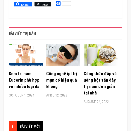
Facebook
Share
Post
BÀI VIẾT TRỊ NÁM
Kem trị nám
Công nghệ ipl trị
Công thức đắp và
Eucerin phù hợp
mụn có hiệu quả
uống bột sắn dây
với nhiều loại da
không
trị nám đơn giản
tại nhà
OCTOBER 1, 2024
APRIL 12, 2023
AUGUST 24, 2022
1
BÀI VIẾT MỚI