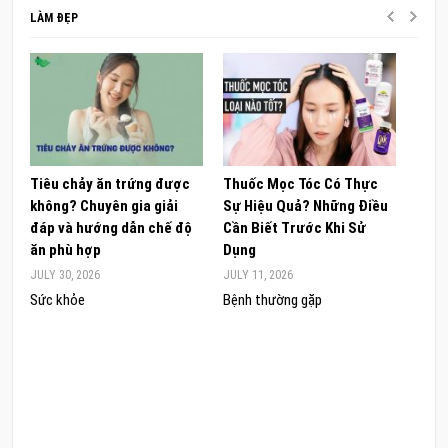
LÀM ĐẸP
Tiêu chảy ăn trứng được
Thuốc Mọc Tóc Có Thực
Khám
không? Chuyên gia giải
Sự Hiệu Quả? Những Điều
Sâm 
đáp và hướng dẫn chế độ
Cần Biết Trước Khi Sử
ong 
ăn phù hợp
Dụng
đúng
JULY 30, 2026
JULY 11, 2026
JUNE 
Sức khỏe
Bệnh thường gặp
Sức 