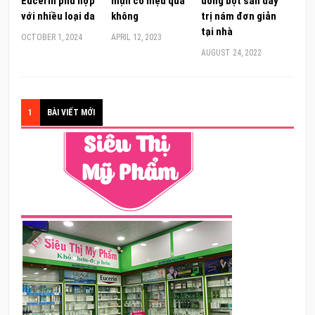
Eucerin phù hợp
mụn có hiệu quả
uống bột sắn dây
với nhiều loại da
không
trị nám đơn giản
tại nhà
OCTOBER 1, 2024
APRIL 12, 2023
AUGUST 24, 2022
1
BÀI VIẾT MỚI