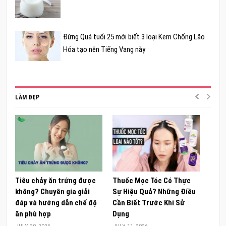
Đừng Quá tuổi 25 mới biết 3 loại Kem Chống Lão
Hóa tạo nên Tiếng Vang này
LÀM ĐẸP
Tiêu chảy ăn trứng được
Thuốc Mọc Tóc Có Thực
Khám
không? Chuyên gia giải
Sự Hiệu Quả? Những Điều
Sâm 
đáp và hướng dẫn chế độ
Cần Biết Trước Khi Sử
ong 
ăn phù hợp
Dụng
đúng