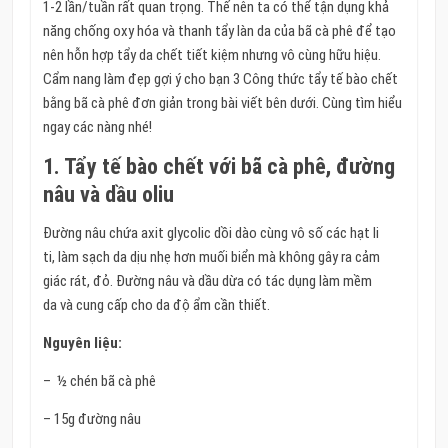
1-2 lần/tuần rất quan trọng. Thế nên ta có thể tận dụng khả
năng chống oxy hóa và thanh tẩy làn da của bã cà phê để tạo
nên hỗn hợp tẩy da chết tiết kiệm nhưng vô cùng hữu hiệu.
Cẩm nang làm đẹp gợi ý cho bạn 3 Công thức tẩy tế bào chết
bằng bã cà phê đơn giản trong bài viết bên dưới. Cùng tìm hiểu
ngay các nàng nhé!
1. Tẩy tế bào chết với bã cà phê, đường
nâu và dầu oliu
Đường nâu chứa axit glycolic dồi dào cùng vô số các hạt li
ti, làm sạch da dịu nhẹ hơn muối biển mà không gây ra cảm
giác rát, đỏ. Đường nâu và dầu dừa có tác dụng làm mềm
da và cung cấp cho da độ ẩm cần thiết.
Nguyên liệu:
– ½ chén bã cà phê
– 15g đường nâu