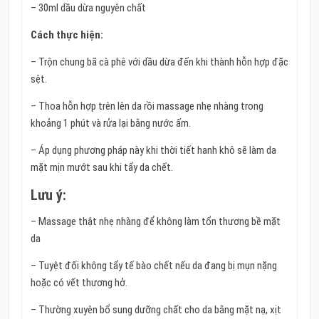
– 30ml dầu dừa nguyên chất
Cách thực hiện:
– Trộn chung bã cà phê với dầu dừa đến khi thành hỗn hợp đặc
sệt.
– Thoa hỗn hợp trên lên da rồi massage nhẹ nhàng trong
khoảng 1 phút và rửa lại bằng nước ấm.
– Áp dụng phương pháp này khi thời tiết hanh khô sẽ làm da
mặt mịn mướt sau khi tẩy da chết.
Lưu ý:
– Massage thật nhẹ nhàng để không làm tổn thương bề mặt
da
– Tuyệt đối không tẩy tế bào chết nếu da đang bị mụn nặng
hoặc có vết thương hở.
– Thường xuyên bổ sung dưỡng chất cho da bằng mặt nạ, xịt