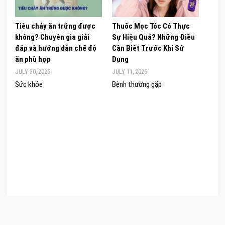
Tiêu chảy ăn trứng được
Thuốc Mọc Tóc Có Thực
Khám
không? Chuyên gia giải
Sự Hiệu Quả? Những Điều
Sâm 
đáp và hướng dẫn chế độ
Cần Biết Trước Khi Sử
ong 
ăn phù hợp
Dụng
đúng
JULY 30, 2026
JULY 11, 2026
JUNE 
Sức khỏe
Bệnh thường gặp
Sức 