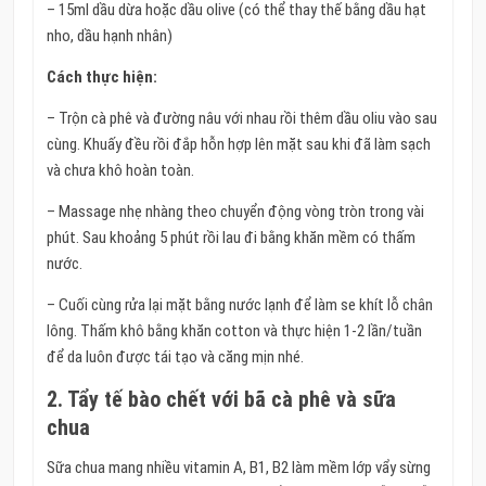
– 15ml dầu dừa hoặc dầu olive (có thể thay thế bằng dầu hạt
nho, dầu hạnh nhân)
Cách thực hiện:
– Trộn cà phê và đường nâu với nhau rồi thêm dầu oliu vào sau
cùng. Khuấy đều rồi đắp hỗn hợp lên mặt sau khi đã làm sạch
và chưa khô hoàn toàn.
– Massage nhẹ nhàng theo chuyển động vòng tròn trong vài
phút. Sau khoảng 5 phút rồi lau đi bằng khăn mềm có thấm
nước.
– Cuối cùng rửa lại mặt bằng nước lạnh để làm se khít lỗ chân
lông. Thấm khô bằng khăn cotton và thực hiện 1-2 lần/tuần
để da luôn được tái tạo và căng mịn nhé.
2. Tẩy tế bào chết với bã cà phê và sữa
chua
Sữa chua mang nhiều vitamin A, B1, B2 làm mềm lớp vẩy sừng