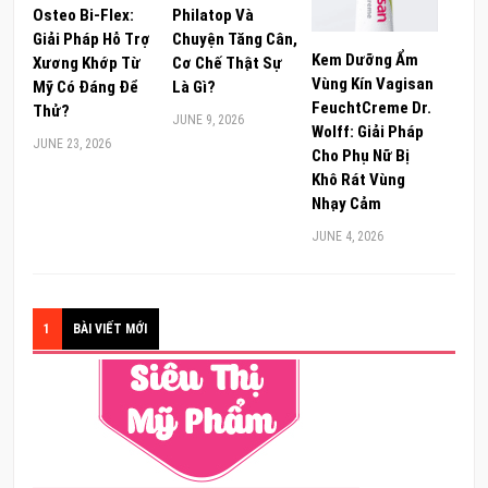
Osteo Bi-Flex:
Philatop Và
Giải Pháp Hỗ Trợ
Chuyện Tăng Cân,
Kem Dưỡng Ẩm
Xương Khớp Từ
Cơ Chế Thật Sự
Vùng Kín Vagisan
Mỹ Có Đáng Để
Là Gì?
FeuchtCreme Dr.
Thử?
JUNE 9, 2026
Wolff: Giải Pháp
JUNE 23, 2026
Cho Phụ Nữ Bị
Khô Rát Vùng
Nhạy Cảm
JUNE 4, 2026
1
BÀI VIẾT MỚI