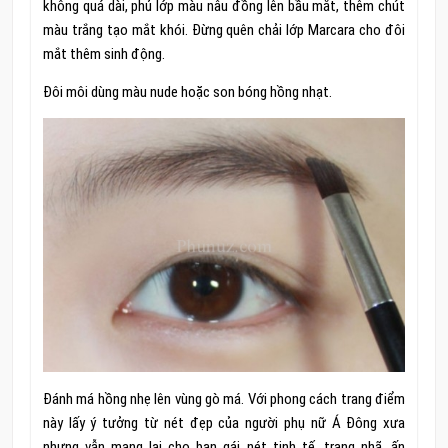
không quá dài, phủ lớp màu nâu đồng lên bầu mắt, thêm chút
màu trắng tạo mắt khói. Đừng quên chải lớp Marcara cho đôi
mắt thêm sinh động.
Đôi môi dùng màu nude hoặc son bóng hồng nhạt.
Đánh má hồng nhẹ lên vùng gò má. Với phong cách trang điểm
này lấy ý tưởng từ nét đẹp của người phụ nữ Á Đông xưa
nhưng vẫn mang lại cho bạn gái nét tinh tế, trang nhã, ấn