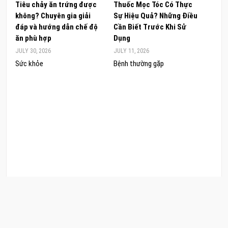
Tiêu chảy ăn trứng được
Thuốc Mọc Tóc Có Thực
Khám
không? Chuyên gia giải
Sự Hiệu Quả? Những Điều
Sâm 
đáp và hướng dẫn chế độ
Cần Biết Trước Khi Sử
ong 
ăn phù hợp
Dụng
đúng
JULY 30, 2026
JULY 11, 2026
JUNE 
Sức khỏe
Bệnh thường gặp
Sức 
COPYRIGHT © 2026 CẨM NANG LÀM ĐẸP. .
POWERED BY
CẨM NANG LÀM ĐẸP
. DESIGNED BY
CAMNANGLAMDEP.EDU.VN