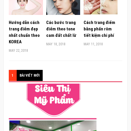
Hướng dẫn cách
Các bước trang
Cách trang điểm
trang điểm đẹp
điểm theo tone
bằng phấn rôm
nhất chuẩn theo
cam đất chất lừ
tiết kiệm chi phí
KOREA
MAY 18, 2018
MAY 11, 2018
MAY 22, 2018
1
BÀI VIẾT MỚI