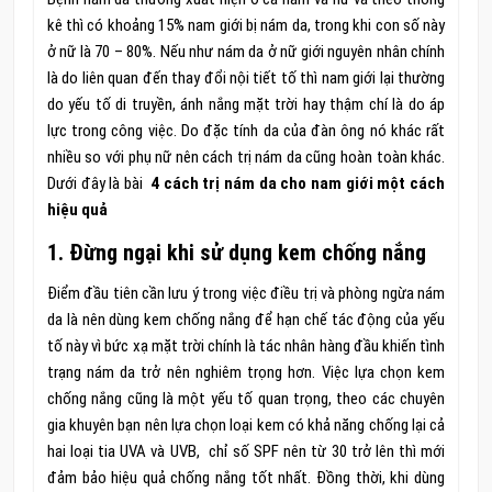
kê thì có khoảng 15% nam giới bị nám da, trong khi con số này
ở nữ là 70 – 80%. Nếu như nám da ở nữ giới nguyên nhân chính
là do liên quan đến thay đổi nội tiết tố thì nam giới lại thường
do yếu tố di truyền, ánh nắng mặt trời hay thậm chí là do áp
lực trong công việc. Do đặc tính da của đàn ông nó khác rất
nhiều so với phụ nữ nên cách trị nám da cũng hoàn toàn khác.
Dưới đây là bài
4 cách trị nám da cho nam giới một cách
hiệu quả
1. Đừng ngại khi sử dụng kem chống nắng
Điểm đầu tiên cần lưu ý trong việc điều trị và phòng ngừa nám
da là nên dùng kem chống nắng để hạn chế tác động của yếu
tố này vì bức xạ mặt trời chính là tác nhân hàng đầu khiến tình
trạng nám da trở nên nghiêm trọng hơn. Việc lựa chọn kem
chống nắng cũng là một yếu tố quan trọng, theo các chuyên
gia khuyên bạn nên lựa chọn loại kem có khả năng chống lại cả
hai loại tia UVA và UVB, chỉ số SPF nên từ 30 trở lên thì mới
đảm bảo hiệu quả chống nắng tốt nhất. Đồng thời, khi dùng