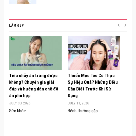
LÀM ĐẸP
Tiêu chảy ăn trứng được
Thuốc Mọc Tóc Có Thực
Khám
không? Chuyên gia giải
Sự Hiệu Quả? Những Điều
Sâm 
đáp và hướng dẫn chế độ
Cần Biết Trước Khi Sử
ong 
ăn phù hợp
Dụng
đúng
JULY 30, 2026
JULY 11, 2026
JUNE 
Sức khỏe
Bệnh thường gặp
Sức 