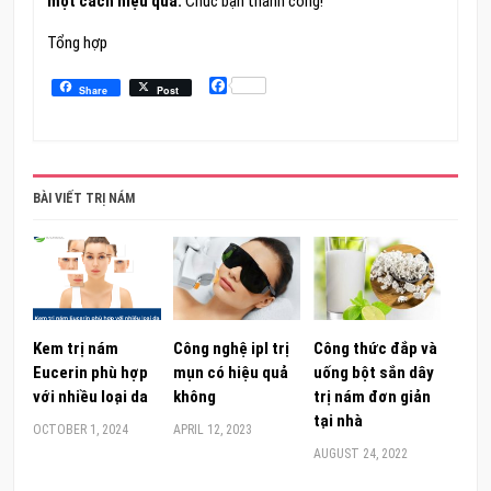
một cách hiệu quả.
Chúc bạn thành công!
Tổng hợp
Facebook
Share
Post
BÀI VIẾT TRỊ NÁM
Kem trị nám
Công nghệ ipl trị
Công thức đắp và
Eucerin phù hợp
mụn có hiệu quả
uống bột sắn dây
với nhiều loại da
không
trị nám đơn giản
tại nhà
OCTOBER 1, 2024
APRIL 12, 2023
AUGUST 24, 2022