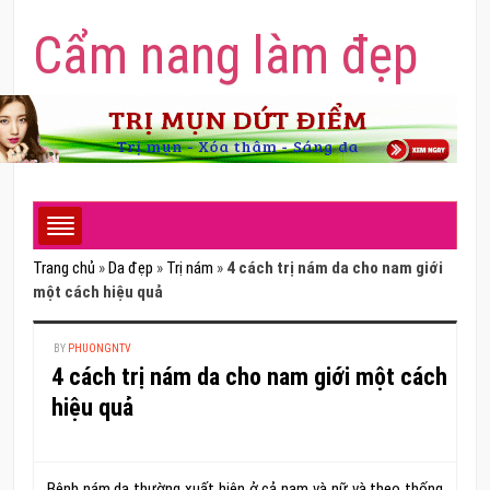
Cẩm nang làm đẹp
Trang chủ
»
Da đẹp
»
Trị nám
»
4 cách trị nám da cho nam giới
một cách hiệu quả
BY
PHUONGNTV
4 cách trị nám da cho nam giới một cách
hiệu quả
Bệnh nám da thường xuất hiện ở cả nam và nữ và theo thống