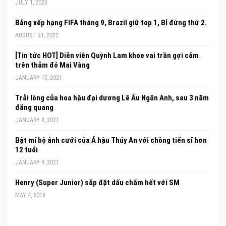
JULY 1, 2025
Bảng xếp hạng FIFA tháng 9, Brazil giữ top 1, Bỉ đứng thứ 2.
AUGUST 31, 2022
[Tin tức HOT] Diễn viên Quỳnh Lam khoe vai trần gợi cảm
trên thảm đỏ Mai Vàng
JANUARY 15, 2021
Trải lòng của hoa hậu đại dương Lê Âu Ngân Anh, sau 3 năm
đăng quang
JANUARY 9, 2021
Bật mí bộ ảnh cưới của Á hậu Thúy An với chồng tiến sĩ hơn
12 tuổi
JANUARY 9, 2021
Henry (Super Junior) sắp đặt dấu chấm hết với SM
MAY 4, 2018