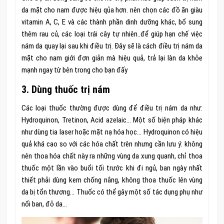
da mặt cho nam được hiệu qủa hơn. nên chọn các đồ ăn giàu
vitamin A, C, E và các thành phần dinh dưỡng khác, bổ sung
thêm rau củ, các loại trái cây tự nhiên..để giúp hạn chế việc
nám da quay lại sau khi điều trị. Đây sẽ là cách điều trị nám da
mặt cho nam giới đơn giản mà hiệu quả, trả lại làn da khỏe
mạnh ngay từ bên trong cho bạn đấy
3. Dùng thuốc trị nám
Các loại thuốc thường được dùng để điều trị nám da như:
Hydroquinon, Tretinon, Acid azelaic… Một số biện pháp khác
như dùng tia laser hoặc mặt nạ hóa học… Hydroquinon có hiệu
quả khá cao so với các hóa chất trên nhưng cần lưu ý: không
nên thoa hóa chất này ra những vùng da xung quanh, chỉ thoa
thuốc một lần vào buổi tối trước khi đi ngủ, ban ngày nhất
thiết phải dùng kem chống nắng, không thoa thuốc lên vùng
da bị tổn thương… Thuốc có thể gây một số tác dụng phụ như
nổi ban, đỏ da…