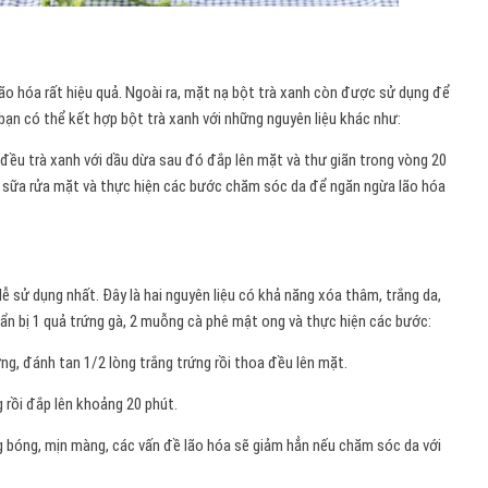
lão hóa rất hiệu quả. Ngoài ra, mặt nạ bột trà xanh còn được sử dụng để
 bạn có thể kết hợp bột trà xanh với những nguyên liệu khác như:
 đều trà xanh với dầu dừa sau đó đắp lên mặt và thư giãn trong vòng 20
g sữa rửa mặt và thực hiện các bước chăm sóc da để ngăn ngừa lão hóa
dễ sử dụng nhất. Đây là hai nguyên liệu có khả năng xóa thâm, trắng da,
ẩn bị 1 quả trứng gà, 2 muỗng cà phê mật ong và thực hiện các bước:
ng, đánh tan 1/2 lòng trắng trứng rồi thoa đều lên mặt.
g rồi đắp lên khoảng 20 phút.
 bóng, mịn màng, các vấn đề lão hóa sẽ giảm hẳn nếu chăm sóc da với