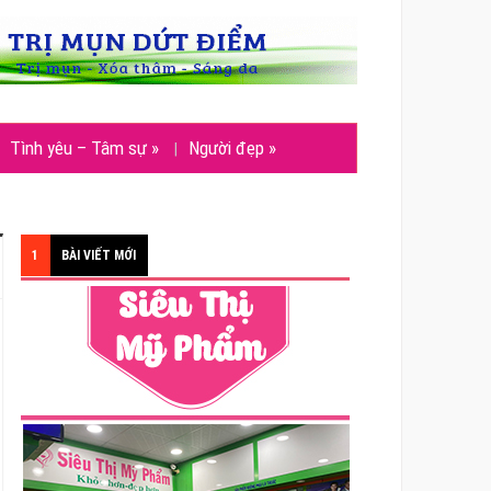
Tình yêu – Tâm sự
»
Người đẹp
»
1
BÀI VIẾT MỚI