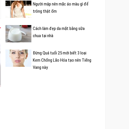
Người mập nên mặc áo màu gì để
trông thật ốm
Cách làm đẹp da mặt bằng sữa
chua tại nhà
Đừng Quá tuổi 25 mới biết 3 loại
Kem Chống Lão Hóa tạo nên Tiếng
Vang này