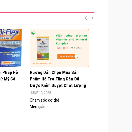
ải Pháp Hỗ
Hướng Dẫn Chọn Mua Sản
Choline Alfoscerate
Từ Mỹ Có
Phẩm Hỗ Trợ Tăng Cân Đã
Hiểu Về Công Dụng,
Được Kiểm Duyệt Chất Lượng
Và Lưu Ý Quan Trọn
JUNE 10, 2026
JUNE 9, 2026
Chăm sóc cơ thể
Chăm sóc cơ thể
Mẹo giảm cân
Sức khỏe