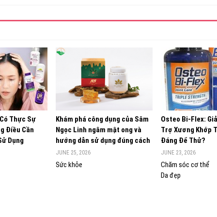
 Có Thực Sự
Khám phá công dụng của Sâm
Osteo Bi-Flex: Gi
g Điều Cần
Ngọc Linh ngâm mật ong và
Trợ Xương Khớp 
 Sử Dụng
hướng dẫn sử dụng đúng cách
Đáng Để Thử?
JUNE 25, 2026
JUNE 23, 2026
Sức khỏe
Chăm sóc cơ thể
Da đẹp