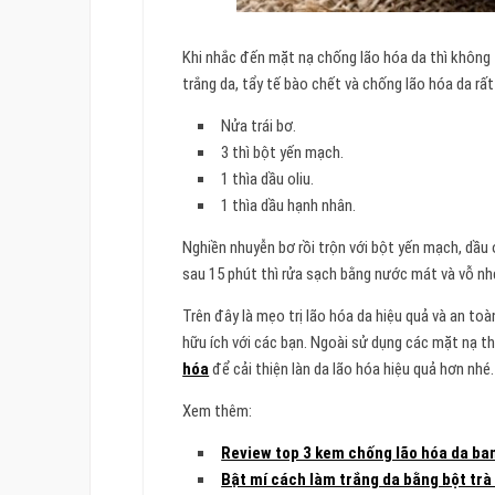
Khi nhắc đến mặt nạ chống lão hóa da thì không
trắng da, tẩy tế bào chết và chống lão hóa da rấ
Nửa trái bơ.
3 thì bột yến mạch.
1 thìa dầu oliu.
1 thìa dầu hạnh nhân.
Nghiền nhuyễn bơ rồi trộn với bột yến mạch, dầu
sau 15 phút thì rửa sạch bằng nước mát và vỗ nh
Trên đây là mẹo trị lão hóa da hiệu quả và an toà
hữu ích với các bạn. Ngoài sử dụng các mặt nạ t
hóa
để cải thiện làn da lão hóa hiệu quả hơn nhé.
Xem thêm:
Review top 3 kem chống lão hóa da ba
Bật mí cách làm trắng da bằng bột trà