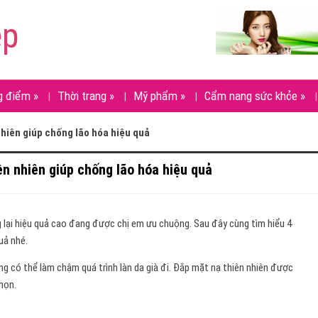
ẹp
g điểm
»
Thời trang
»
Mỹ phẩm
»
Cẩm nang sức khỏe
»
nhiên giúp chống lão hóa hiệu quả
iên nhiên giúp chống lão hóa hiệu quả
 lại hiệu quả cao đang được chị em ưu chuộng. Sau đây cùng tìm hiểu 4
uả nhé.
ng có thể làm chậm quá trình làn da già đi. Đắp mặt nạ thiên nhiên được
họn.