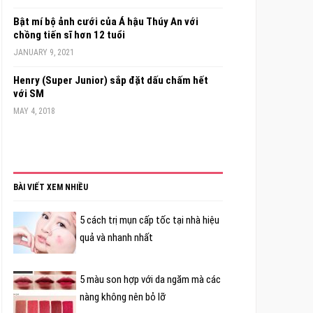
Bật mí bộ ảnh cưới của Á hậu Thúy An với
chồng tiến sĩ hơn 12 tuổi
JANUARY 9, 2021
Henry (Super Junior) sắp đặt dấu chấm hết
với SM
MAY 4, 2018
BÀI VIẾT XEM NHIỀU
5 cách trị mụn cấp tốc tại nhà hiệu
quả và nhanh nhất
5 màu son hợp với da ngăm mà các
nàng không nên bỏ lỡ