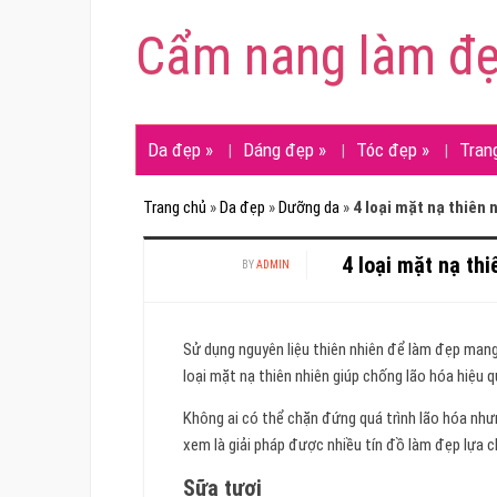
Cẩm nang làm đ
Da đẹp
»
Dáng đẹp
»
Tóc đẹp
»
Tran
Trang chủ
»
Da đẹp
»
Dưỡng da
»
4 loại mặt nạ thiên 
4 loại mặt nạ th
BY
ADMIN
Sử dụng nguyên liệu thiên nhiên để làm đẹp mang
loại mặt nạ thiên nhiên giúp chống lão hóa hiệu q
Không ai có thể chặn đứng quá trình lão hóa như
xem là giải pháp được nhiều tín đồ làm đẹp lựa c
Sữa tươi