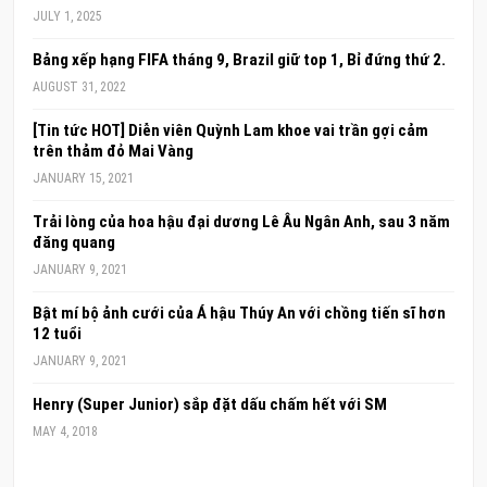
JULY 1, 2025
Bảng xếp hạng FIFA tháng 9, Brazil giữ top 1, Bỉ đứng thứ 2.
AUGUST 31, 2022
[Tin tức HOT] Diễn viên Quỳnh Lam khoe vai trần gợi cảm
trên thảm đỏ Mai Vàng
JANUARY 15, 2021
Trải lòng của hoa hậu đại dương Lê Âu Ngân Anh, sau 3 năm
đăng quang
JANUARY 9, 2021
Bật mí bộ ảnh cưới của Á hậu Thúy An với chồng tiến sĩ hơn
12 tuổi
JANUARY 9, 2021
Henry (Super Junior) sắp đặt dấu chấm hết với SM
MAY 4, 2018