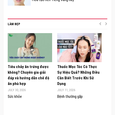
LÀM ĐẸP
Tiêu chảy ăn trứng được
Thuốc Mọc Tóc Có Thực
Khám
không? Chuyên gia giải
Sự Hiệu Quả? Những Điều
Sâm 
đáp và hướng dẫn chế độ
Cần Biết Trước Khi Sử
ong 
ăn phù hợp
Dụng
đúng
JULY 30, 2026
JULY 11, 2026
JUNE 
Sức khỏe
Bệnh thường gặp
Sức 