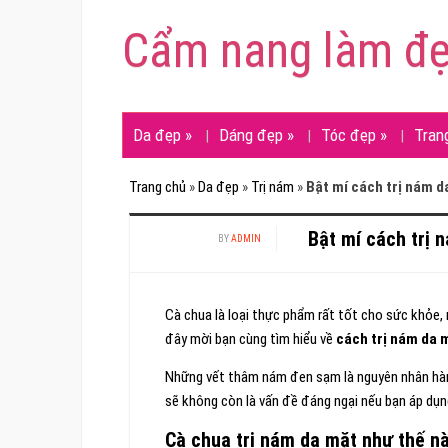
Cẩm nang làm đ
Da đẹp
»
Dáng đẹp
»
Tóc đẹp
»
Tran
Trang chủ
»
Da đẹp
»
Trị nám
»
Bật mí cách trị nám d
Bật mí cách trị 
BY
ADMIN
Cà chua là loại thực phẩm rất tốt cho sức khỏe,
đây mời bạn cùng tìm hiểu về
cách trị nám da 
Những vết thâm nám đen sạm là nguyên nhân hàn
sẽ không còn là vấn đề đáng ngại nếu bạn áp dụn
Cà chua trị nám da mặt như thế n