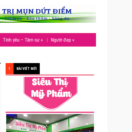
Tình yêu – Tâm sự
»
Người đẹp
»
1
BÀI VIẾT MỚI