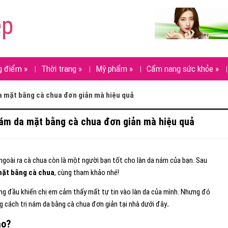
ẹp
g điểm
»
Thời trang
»
Mỹ phẩm
»
Cẩm nang sức khỏe
»
a mặt bằng cà chua đơn giản mà hiệu quả
nám da mặt bằng cà chua đơn giản mà hiệu quả
 ngoài ra cà chua còn là một người bạn tốt cho làn da nám của bạn. Sau
mặt bằng cà chua
, cùng tham khảo nhé!
g đầu khiến chị em cảm thấy mất tự tin vào làn da của mình. Nhưng đó
g cách trị nám da bằng cà chua đơn giản tại nhà dưới đây
.
ào?