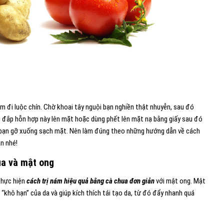
m đi luộc chín. Chờ khoai tây nguội bạn nghiền thật nhuyễn, sau đó
g đắp hỗn hợp này lên mặt hoặc dùng phết lên mặt nạ bằng giấy sau đó
t bạn gỡ xuống sạch mặt. Nên làm đúng theo những hướng dẫn về cách
n nhé!
ua và mật ong
 thực hiện
cách trị nám hiệu quả bằng cà chua đơn giản
với mật ong. Mật
 “khô hạn” của da và giúp kích thích tái tạo da, từ đó đẩy nhanh quá