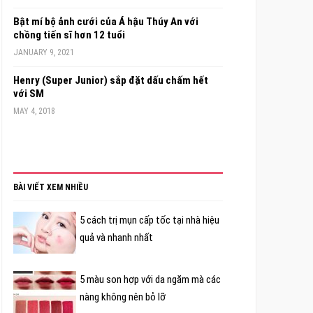
Bật mí bộ ảnh cưới của Á hậu Thúy An với
chồng tiến sĩ hơn 12 tuổi
JANUARY 9, 2021
Henry (Super Junior) sắp đặt dấu chấm hết
với SM
MAY 4, 2018
BÀI VIẾT XEM NHIỀU
5 cách trị mụn cấp tốc tại nhà hiệu
quả và nhanh nhất
5 màu son hợp với da ngăm mà các
nàng không nên bỏ lỡ