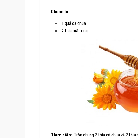
Chuẩn bị:
1 quả cà chua
2 thìa mật ong
Thực hiện:
Trộn chung 2 thìa cà chua và 2 thìa