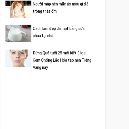
Người mập nên mặc áo màu gì để
trông thật ốm
Cách làm đẹp da mặt bằng sữa
chua tại nhà
Đừng Quá tuổi 25 mới biết 3 loại
Kem Chống Lão Hóa tạo nên Tiếng
Vang này