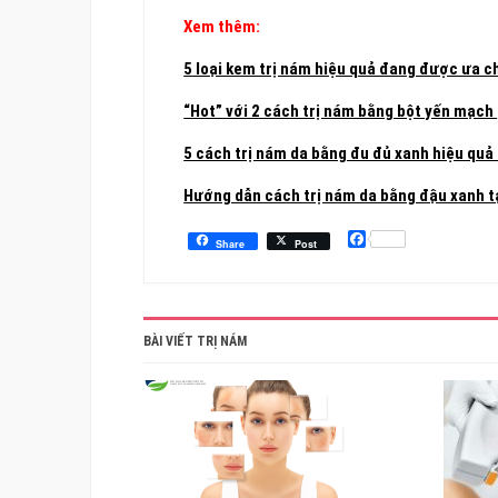
Xem thêm:
5 loại kem trị nám hiệu quả đang được ưa c
“Hot” với 2 cách trị nám bằng bột yến mạch
5 cách trị nám da bằng đu đủ xanh hiệu quả 
Hướng dẫn cách trị nám da bằng đậu xanh t
Facebook
Share
Post
BÀI VIẾT TRỊ NÁM