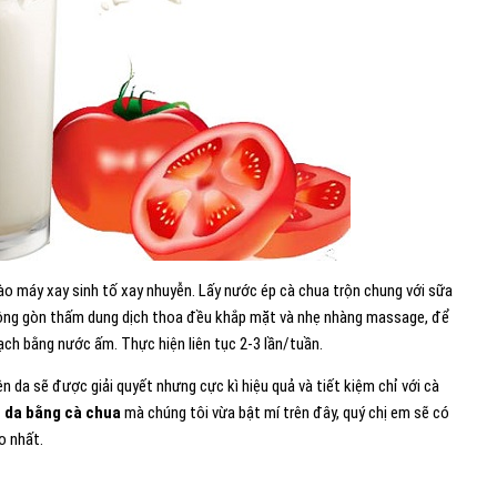
vào máy xay sinh tố xay nhuyễn. Lấy nước ép cà chua trộn chung với sữa
bông gòn thấm dung dịch thoa đều khắp mặt và nhẹ nhàng massage, để
ạch bằng nước ấm. Thực hiện liên tục 2-3 lần/tuần.
n da sẽ được giải quyết nhưng cực kì hiệu quả và tiết kiệm chỉ với cà
 da bằng cà chua
mà chúng tôi vừa bật mí trên đây, quý chị em sẽ có
o nhất.