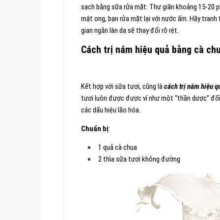
sạch bằng sữa rửa mặt. Thư giãn khoảng 15-20 p
mật ong, bạn rửa mặt lại với nước ấm. Hãy tranh 
gian ngắn làn da sẽ thay đổi rõ rệt.
Cách trị nám hiệu quả bằng cà chu
Kết hợp với sữa tươi, cũng là
cách trị nám hiệu q
tươi luôn được được ví như một “thần dược” đối
các dấu hiệu lão hóa.
Chuẩn bị
:
1 quả cà chua
2 thìa sữa tươi không đường