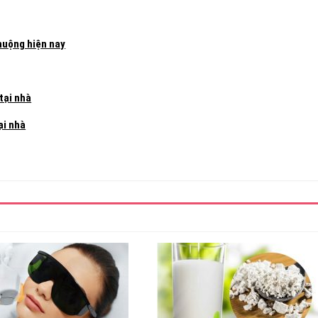
huộng hiện nay
tại nhà
ại nhà