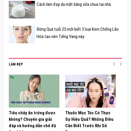
Cách làm đẹp da mặt bằng sữa chua tại nhà
Đừng Quá tuổi 25 mới biết 3 loại Kem Chống Lão
Hóa tạo nên Tiếng Vang này
LÀM ĐẸP
Tiêu chảy ăn trứng được
Thuốc Mọc Tóc Có Thực
Khám
không? Chuyên gia giải
Sự Hiệu Quả? Những Điều
Sâm 
đáp và hướng dẫn chế độ
Cần Biết Trước Khi Sử
ong 