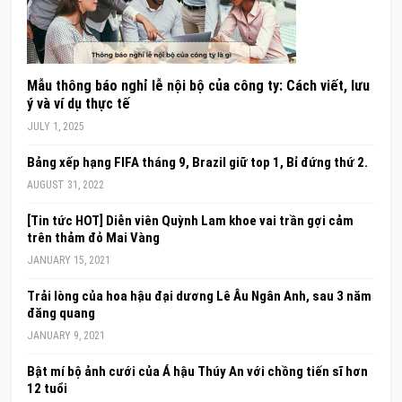
Mẫu thông báo nghỉ lễ nội bộ của công ty: Cách viết, lưu
ý và ví dụ thực tế
JULY 1, 2025
Bảng xếp hạng FIFA tháng 9, Brazil giữ top 1, Bỉ đứng thứ 2.
AUGUST 31, 2022
[Tin tức HOT] Diễn viên Quỳnh Lam khoe vai trần gợi cảm
trên thảm đỏ Mai Vàng
JANUARY 15, 2021
Trải lòng của hoa hậu đại dương Lê Âu Ngân Anh, sau 3 năm
đăng quang
JANUARY 9, 2021
Bật mí bộ ảnh cưới của Á hậu Thúy An với chồng tiến sĩ hơn
12 tuổi