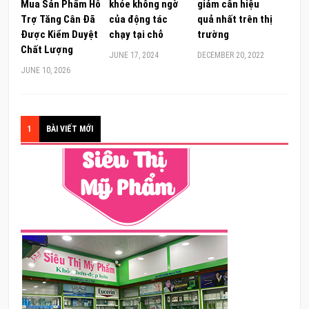
Mua Sản Phẩm Hỗ
khỏe không ngờ
giảm cân hiệu
Trợ Tăng Cân Đã
của động tác
quả nhất trên thị
Được Kiểm Duyệt
chạy tại chỗ
trường
Chất Lượng
JUNE 17, 2024
DECEMBER 20, 2022
JUNE 10, 2026
1
BÀI VIẾT MỚI