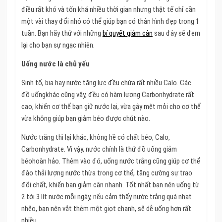
điều rất khó và tốn khá nhiều thời gian nhưng thật tế chỉ cần
một vài thay đổi nhỏ có thể giúp bạn có thân hình đẹp trong 1
tuần. Bạn hãy thử với những
bí quyết giảm cân
sau đây sẽ đem
lại cho bạn sự ngạc nhiên.
Uống nước là chủ yếu
Sinh tố, bia hay nước tăng lực đều chứa rất nhiều Calo. Các
đồ uốngkhác cũng vậy, đều có hàm lượng Carbonhydrate rất
cao, khiến cơ thể bạn giữ nước lại, vừa gây mệt mỏi cho cơ thể
vừa không giúp bạn giảm béo được chút nào.
Nước trắng thì lại khác, không hề có chất béo, Calo,
Carbonhydrate. Vì vậy, nước chính là thứ đồ uống giảm
béohoàn hảo. Thêm vào đó, uống nước trắng cũng giúp cơ thể
đào thải lượng nước thừa trong cơ thể, tăng cường sự trao
đổi chất, khiến bạn giảm cân nhanh. Tốt nhất bạn nên uống từ
2 tới 3 lít nước mỗi ngày, nếu cảm thấy nước trắng quá nhạt
nhẽo, bạn nên vắt thêm một giọt chanh, sẽ dễ uống hơn rất
nhiều.