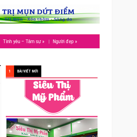
Tình yêu – Tâm sự
»
Người đẹp
»
1
BÀI VIẾT MỚI