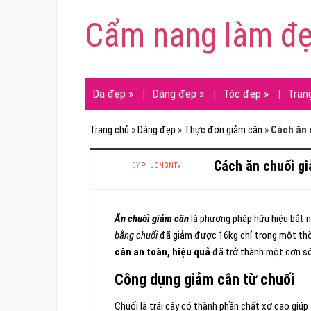
Cẩm nang làm đ
Da đẹp
»
Dáng đẹp
»
Tóc đẹp
»
Tran
Trang chủ
»
Dáng đẹp
»
Thực đơn giảm cân
»
Cách ăn 
Cách ăn chuối gi
BY
PHUONGNTV
Ăn chuối giảm cân
là phương pháp hữu hiệu bắt 
bằng chuối
đã giảm được 16kg chỉ trong một thờ
cân an toàn, hiệu quả
đã trở thành một cơn số
Công dụng giảm cân từ chuối
Chuối là trái cây có thành phần chất xơ cao giúp