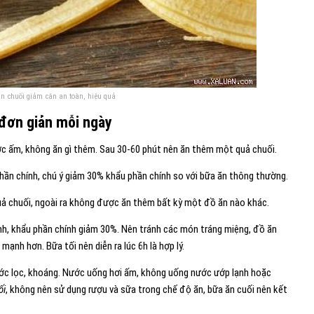
n chuối giảm cân an toàn, hiệu quả
đơn giản mỗi ngày
c ấm, không ăn gì thêm. Sau 30-60 phút nên ăn thêm một quả chuối.
hần chính, chú ý giảm 30% khẩu phần chính so với bữa ăn thông thường.
ả chuối, ngoài ra không được ăn thêm bất kỳ một đồ ăn nào khác.
nh, khẩu phần chính giảm 30%. Nên tránh các món tráng miệng, đồ ăn
ạnh hơn. Bữa tối nên diễn ra lúc 6h là hợp lý.
ớc lọc, khoáng. Nước uống hơi ấm, không uống nước ướp lạnh hoặc
ối
, không nên sử dụng rượu và sữa trong chế độ ăn, bữa ăn cuối nên kết