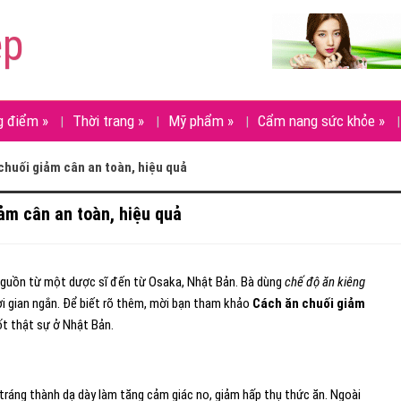
ẹp
g điểm
»
Thời trang
»
Mỹ phẩm
»
Cẩm nang sức khỏe
»
chuối giảm cân an toàn, hiệu quả
ảm cân an toàn, hiệu quả
nguồn từ một dược sĩ đến từ Osaka, Nhật Bản. Bà dùng
chế độ ăn kiêng
i gian ngắn. Để biết rõ thêm, mời bạn tham khảo
Cách ăn chuối giảm
t thật sự ở Nhật Bản.
 tráng thành dạ dày làm tăng cảm giác no, giảm hấp thụ thức ăn. Ngoài