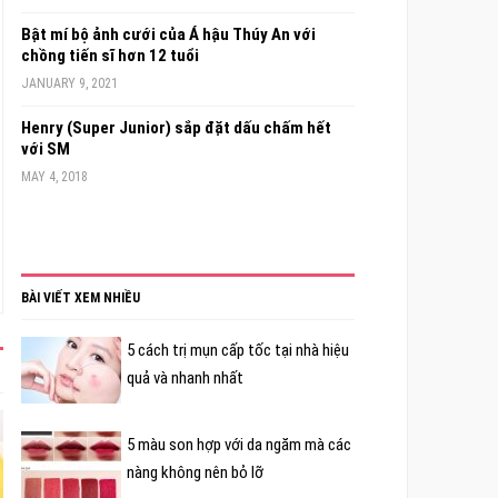
Bật mí bộ ảnh cưới của Á hậu Thúy An với
chồng tiến sĩ hơn 12 tuổi
JANUARY 9, 2021
Henry (Super Junior) sắp đặt dấu chấm hết
với SM
MAY 4, 2018
BÀI VIẾT XEM NHIỀU
5 cách trị mụn cấp tốc tại nhà hiệu
quả và nhanh nhất
5 màu son hợp với da ngăm mà các
nàng không nên bỏ lỡ