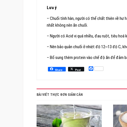
Lưu ý
– Chuối tính hàn, người có thể chất thiên về hư h
nhất không nên ăn chuối.
– Người có Acid vị quá nhiều, đau ruột, tiêu hoá 
– Nên bảo quản chuối ở nhiệt độ 12~13 độ C, khô
– Bổ sung thêm protein vào chế độ ăn để đảm b
Facebook
Share
Post
BÀI VIẾT THỰC ĐƠN GIẢM CÂN