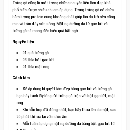
Trứng gà cũng là một trong những nguyên liệu làm đẹp khá
phổ biến được nhiều chị em áp dụng. Trong trứng gà có chứa
hàm lượng protein cùng khoáng chất giúp làn da trở nên căng
mịn và tràn đầy sức sống. Mặt nạ dưỡng da từ gạo lứt và
trứng gà sẽ mang đến hiệu quả bất ngờ.
Nguyên liệu
01 quả trứng gà
03 thìa bột gạo lứt
01 thìa mật ong
Cách làm
Để áp dụng bí quyết làm đẹp bằng gạo lứt và trứng gà,
bạn hãy tách lấy lòng đỏ trứng gà trộn với bột gạo lứt, mật
ong.
Khi hỗn hợp đã đồng nhất, bạn hãy thoa lên da mặt, sau
20 phút thì rửa lại với nước ấm.
Mỗi tuần áp dụng mặt nạ dưỡng da bằng bột gạo lứt từ