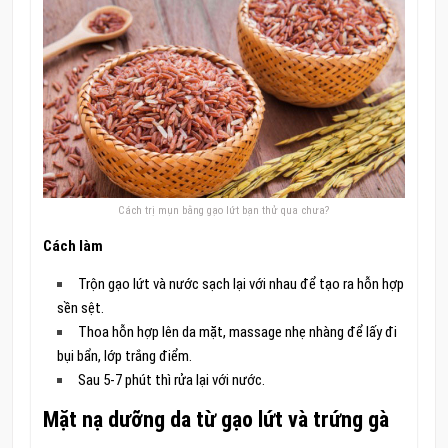
Cách trị mụn bằng gạo lứt bạn thử qua chưa?
Cách làm
Trộn gạo lứt và nước sạch lại với nhau để tạo ra hỗn hợp
sền sệt.
Thoa hỗn hợp lên da mặt, massage nhẹ nhàng để lấy đi
bụi bẩn, lớp trắng điểm.
Sau 5-7 phút thì rửa lại với nước.
Mặt nạ dưỡng da từ gạo lứt và trứng gà