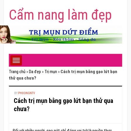
Cẩm nang làm đẹp
Trang chủ
»
Da đẹp
»
Trị mụn
»
Cách trị mụn bằng gạo lứt bạn
thử qua chưa?
BY
PHUONGNTV
Cách trị mụn bằng gạo lứt bạn thử qua
chưa?
Đối với nhiều người, gạo nứt chỉ đóng vai trờ là nguồn thực