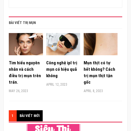
BÀI VIẾT TRỊ MỤN
Tìm hiểu nguyên
Công nghệ ipl trị
Mụn thịt có tự
nhân và cách
mụn có hiệu quả
hết không? Cách
điều trị mụn trên
không
trị mụn thịt tận
trán.
gốc
APRIL 12, 2023
MAY 26, 2023
APRIL 8, 2023
1
BÀI VIẾT MỚI