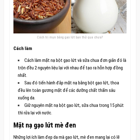
Cách trị mụn bằng gạo lứt bạn thử qua chưa?
Cách làm
Cách làm mặt nạ bột gạo lứt và sữa chua đơn giản đó là
trộn đều 2 nguyên liệu lại với nhau để tạo ra hỗn hợp đồng
nhất.
Sau đó tiến hành đắp mặt nạ bằng bột gạo lứt, thoa
đều lên toàn gương mặt để các dưỡng chất thấm sâu
xuống da.
Giữ nguyên mặt nạ bột gạo lứt, sữa chua trong 15 phút
thì rửa lại với nước.
Mặt nạ gạo lứt mè đen
Những lợi ích làm đẹp da mà gạo lứt, mè đen mang lại có lẽ