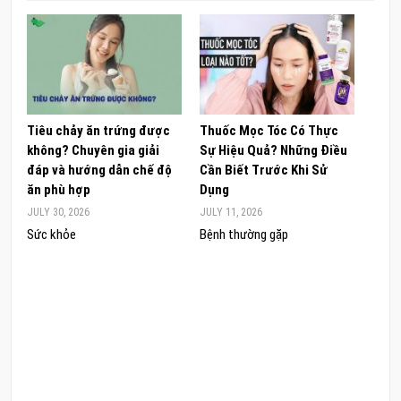
Tiêu chảy ăn trứng được
Thuốc Mọc Tóc Có Thực
Khám
không? Chuyên gia giải
Sự Hiệu Quả? Những Điều
Sâm 
đáp và hướng dẫn chế độ
Cần Biết Trước Khi Sử
ong 
ăn phù hợp
Dụng
đúng
JULY 30, 2026
JULY 11, 2026
JUNE 
Sức khỏe
Bệnh thường gặp
Sức 