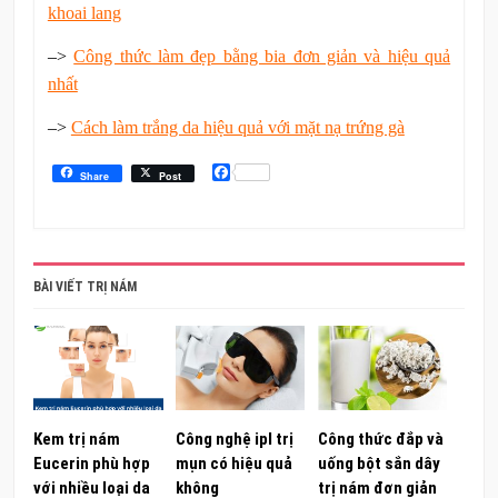
khoai lang
–>
Công thức làm đẹp bằng bia đơn giản và hiệu quả
nhất
–>
Cách làm trắng da hiệu quả với mặt nạ trứng gà
Facebook
Share
Post
BÀI VIẾT TRỊ NÁM
Kem trị nám
Công nghệ ipl trị
Công thức đắp và
Eucerin phù hợp
mụn có hiệu quả
uống bột sắn dây
với nhiều loại da
không
trị nám đơn giản