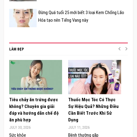
Đừng Quá tuổi 25 mới biết 3 loại Kem Chống Lão
Hóa tạo nên Tiếng Vang này
LÀM ĐẸP
Tiêu chảy ăn trứng được
Thuốc Mọc Tóc Có Thực
Khám
không? Chuyên gia giải
Sự Hiệu Quả? Những Điều
Sâm 
đáp và hướng dẫn chế độ
Cần Biết Trước Khi Sử
ong 
ăn phù hợp
Dụng
đúng
JULY 30, 2026
JULY 11, 2026
JUNE 
Sức khỏe
Bệnh thường gặp