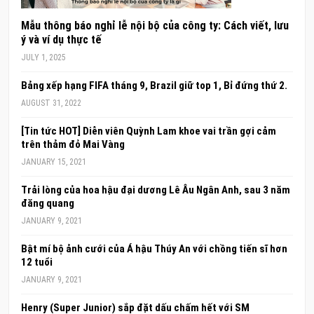
Mẫu thông báo nghỉ lễ nội bộ của công ty: Cách viết, lưu
ý và ví dụ thực tế
JULY 1, 2025
Bảng xếp hạng FIFA tháng 9, Brazil giữ top 1, Bỉ đứng thứ 2.
AUGUST 31, 2022
[Tin tức HOT] Diễn viên Quỳnh Lam khoe vai trần gợi cảm
trên thảm đỏ Mai Vàng
JANUARY 15, 2021
Trải lòng của hoa hậu đại dương Lê Âu Ngân Anh, sau 3 năm
đăng quang
JANUARY 9, 2021
Bật mí bộ ảnh cưới của Á hậu Thúy An với chồng tiến sĩ hơn
12 tuổi
JANUARY 9, 2021
Henry (Super Junior) sắp đặt dấu chấm hết với SM