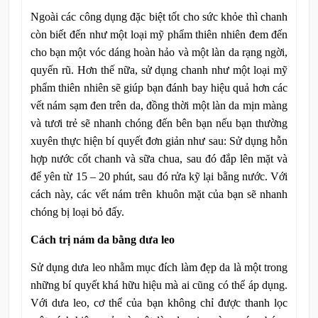
Ngoài các công dụng đặc biệt tốt cho sức khỏe thì chanh
còn biết đến như một loại mỹ phẩm thiên nhiên đem đến
cho bạn một vóc dáng hoàn hảo và một làn da rạng ngời,
quyến rũ. Hơn thế nữa, sử dụng chanh như một loại mỹ
phẩm thiên nhiên sẽ giúp bạn đánh bay hiệu quả hơn các
vết nám sạm đen trên da, đồng thời một làn da mịn màng
và tươi trẻ sẽ nhanh chóng đến bên bạn nếu bạn thường
xuyên thực hiện bí quyết đơn giản như sau: Sử dụng hỗn
hợp nước cốt chanh và sữa chua, sau đó đắp lên mặt và
để yên từ 15 – 20 phút, sau đó rửa kỹ lại bằng nước. Với
cách này, các vết nám trên khuôn mặt của bạn sẽ nhanh
chóng bị loại bỏ đấy.
Cách trị nám da bằng dưa leo
Sử dụng dưa leo nhằm mục đích làm đẹp da là một trong
những bí quyết khá hữu hiệu mà ai cũng có thể áp dụng.
Với dưa leo, cơ thể của bạn không chỉ được thanh lọc