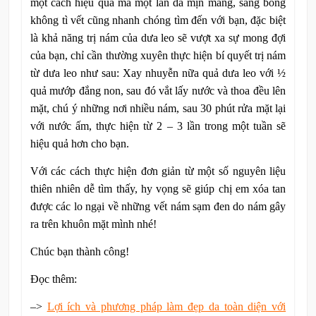
một cách hiệu quả mà một làn da mịn màng, sáng bóng
không tì vết cũng nhanh chóng tìm đến với bạn, đặc biệt
là khả năng trị nám của dưa leo sẽ vượt xa sự mong đợi
của bạn, chỉ cần thường xuyên thực hiện bí quyết trị nám
từ dưa leo như sau: Xay nhuyễn nữa quả dưa leo với ½
quả mướp đắng non, sau đó vắt lấy nước và thoa đều lên
mặt, chú ý những nơi nhiều nám, sau 30 phút rửa mặt lại
với nước ấm, thực hiện từ 2 – 3 lần trong một tuần sẽ
hiệu quả hơn cho bạn.
Với các cách thực hiện đơn giản từ một số nguyên liệu
thiên nhiên dễ tìm thấy, hy vọng sẽ giúp chị em xóa tan
được các lo ngại về những vết nám sạm đen do nám gây
ra trên khuôn mặt mình nhé!
Chúc bạn thành công!
Đọc thêm:
–>
Lợi ích và phương pháp làm đẹp da toàn diện với