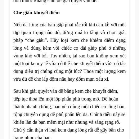
đơn thuốc kháng sinh để giải quyết vấn đề.
Che giấu khuyết điểm
Nếu da lưng của bạn gặp phải rắc rối khi cận kề với một
dịp quan trọng nào đó, đừng quá lo lắng và chọn giải
pháp “che giấu”. Hãy loại kem che khiếm điểm dạng
lỏng và dùng kèm với chiếc cọ dài giúp phủ ở những
vùng khó với tới. Tuy nhiên, tại sao bạn không xem xét
một loại kem y tế vừa có thể che khuyết điểm vừa có tác
dụng điều trị chúng cùng một lúc? Thoa một lượng kem
vừa đủ để che lấp đốm nâu hay đốm mụn xấu xí.
Sau khi giải quyết vấn đề bằng kem che khuyết điểm,
tiếp tục thoa lên một lớp phấn phủ trong mờ. Để hoàn
thành nhanh chóng, bạn nên dùng một chiếc cọ lông bản
rộng chuyên dụng để phủ phấn lên da. Chính điều này sẽ
khiến làn da bạn mềm mại như nhung và sáng rạng rỡ.
Chú ý cẩn thận vì loại kem dạng lỏng rất dễ gây bẩn cho
trang phục của bạn.