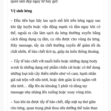
quen làm đẹp ngay từ bây giờ.
Vệ sinh lưng
– Đầu tiên bạn hãy lau sạch mồ hôi trên lưng ngay sau
khi tập luyện hoặc vận động mạnh và tắm ngay khi có
thể, ngoài ra cần làm sạch da lưng thường xuyên bằng
cách dùng dụng cụ tắm, cọ rửa được cho vùng da lưng.
Hãy massage, tẩy da chết thường xuyên để giảm tối đa
chất nhờn, tế bào chết tích tụ, giúp da luôn thông thoáng.
– Tẩy tế bào chết với muối biển hoặc những dạng body
scrub là những dạng mỹ phẩm chứa cát hoặc có thể dung
những loại trái cây thiên nhiên như vỏ cam, hạnh nhân
giã nát trộn với sữa tươi, hoặc đơn giản là trà ngâm với
sữa tươi… đắp lên da khoảng 5 phút và dùng tay
massage nhẹ nhàng lên xuống hoặc xoay vòng tròn.
– Sau khi da được tẩy tế bào chết, đắp mặt nạ thư giãn
cho lưng, quan trọng phải thoa sữa dưỡng thể toàn than