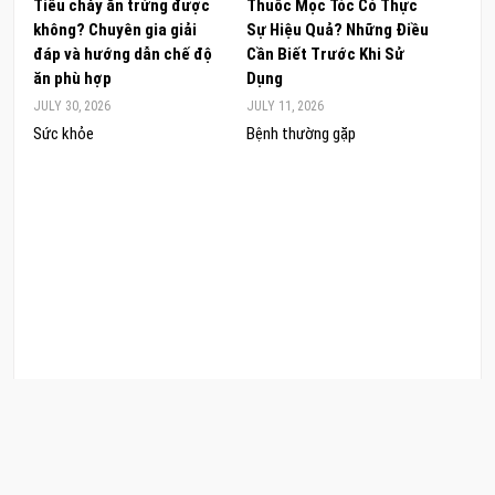
Tiêu chảy ăn trứng được
Thuốc Mọc Tóc Có Thực
Khám
không? Chuyên gia giải
Sự Hiệu Quả? Những Điều
Sâm 
đáp và hướng dẫn chế độ
Cần Biết Trước Khi Sử
ong 
ăn phù hợp
Dụng
đúng
JULY 30, 2026
JULY 11, 2026
JUNE 
Sức khỏe
Bệnh thường gặp
Sức 
COPYRIGHT © 2026 CẨM NANG LÀM ĐẸP. .
POWERED BY
CẨM NANG LÀM ĐẸP
. DESIGNED BY
CAMNANGLAMDEP.EDU.VN