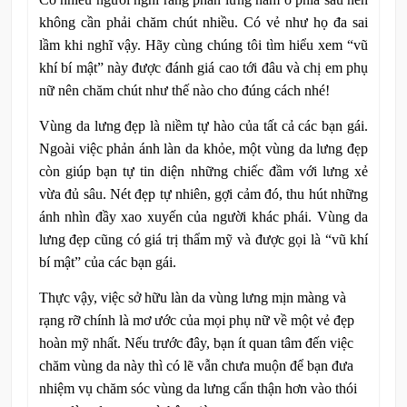
không cần phải chăm chút nhiều. Có vẻ như họ đa sai
lầm khi nghĩ vậy. Hãy cùng chúng tôi tìm hiểu xem “vũ
khí bí mật” này được đánh giá cao tới đâu và chị em phụ
nữ nên chăm chút như thế nào cho đúng cách nhé!
Vùng da lưng đẹp là niềm tự hào của tất cả các bạn gái.
Ngoài việc phản ánh làn da khỏe, một vùng da lưng đẹp
còn giúp bạn tự tin diện những chiếc đầm với lưng xẻ
vừa đủ sâu. Nét đẹp tự nhiên, gợi cảm đó, thu hút những
ánh nhìn đầy xao xuyến của người khác phái. Vùng da
lưng đẹp cũng có giá trị thẩm mỹ và được gọi là “vũ khí
bí mật” của các bạn gái.
Thực vậy, việc sở hữu làn da vùng lưng mịn màng và
rạng rỡ chính là mơ ước của mọi phụ nữ về một vẻ đẹp
hoàn mỹ nhất. Nếu trước đây, bạn ít quan tâm đến việc
chăm vùng da này thì có lẽ vẫn chưa muộn để bạn đưa
nhiệm vụ chăm sóc vùng da lưng cẩn thận hơn vào thói