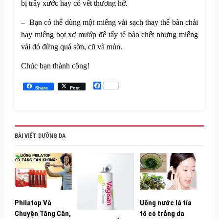
bị trầy xước hay có vết thương hở.
– Bạn có thể dùng một miếng vải sạch thay thế bàn chải
hay miếng bọt xơ mướp để tẩy tế bào chết nhưng miếng
vải đó đừng quá sờn, cũ và mủn.
Chúc bạn thành công!
Facebook
Share
Post
BÀI VIẾT DƯỠNG DA
Philatop Và
Uống nước lá tía
Chuyện Tăng Cân,
tô có trắng da