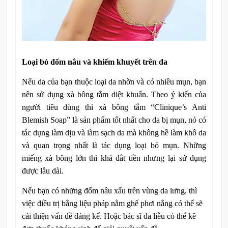
Loại bỏ đốm nâu và khiếm khuyết trên da
Nếu da của bạn thuộc loại da nhờn và có nhiều mụn, bạn
nên sử dụng xà bông tắm diệt khuẩn. Theo ý kiến của
người tiêu dùng thì xà bông tắm “Clinique’s Anti
Blemish Soap” là sản phẩm tốt nhất cho da bị mụn, nó có
tác dụng làm dịu và làm sạch da mà không hề làm khô da
và quan trọng nhất là tác dụng loại bỏ mụn. Những
miếng xà bông lớn thì khá đắt tiền nhưng lại sử dụng
được lâu dài.
Nếu bạn có những đốm nâu xấu trên vùng da lưng, thì
việc điều trị bằng liệu pháp nằm ghế phơi nắng có thể sẽ
cải thiện vấn đề đáng kể. Hoặc bác sĩ da liễu có thể kê