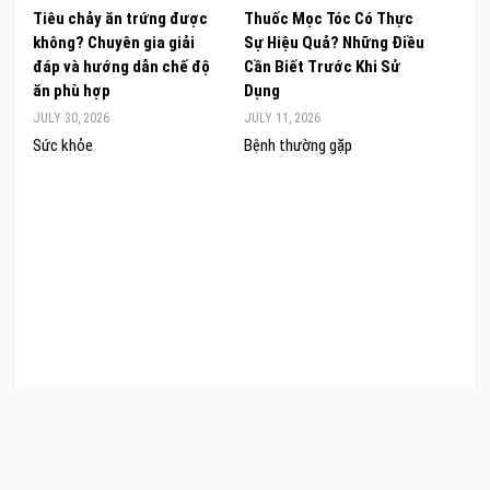
Tiêu chảy ăn trứng được
Thuốc Mọc Tóc Có Thực
Khám
không? Chuyên gia giải
Sự Hiệu Quả? Những Điều
Sâm 
đáp và hướng dẫn chế độ
Cần Biết Trước Khi Sử
ong 
ăn phù hợp
Dụng
đúng
JULY 30, 2026
JULY 11, 2026
JUNE 
Sức khỏe
Bệnh thường gặp
Sức 
COPYRIGHT © 2026 CẨM NANG LÀM ĐẸP. .