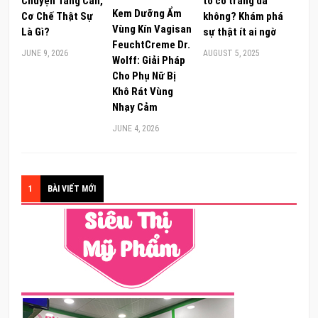
Chuyện Tăng Cân,
tô có trắng da
Kem Dưỡng Ẩm
Cơ Chế Thật Sự
không? Khám phá
Vùng Kín Vagisan
Là Gì?
sự thật ít ai ngờ
FeuchtCreme Dr.
JUNE 9, 2026
AUGUST 5, 2025
Wolff: Giải Pháp
Cho Phụ Nữ Bị
Khô Rát Vùng
Nhạy Cảm
JUNE 4, 2026
1
BÀI VIẾT MỚI