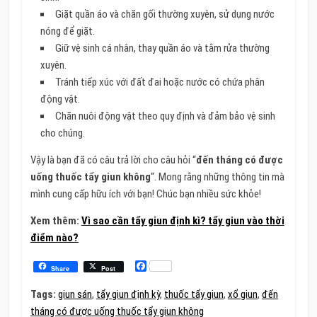
Giặt quần áo và chăn gối thường xuyên, sử dụng nước
nóng để giặt.
Giữ vệ sinh cá nhân, thay quần áo và tắm rửa thường
xuyên.
Tránh tiếp xúc với đất đai hoặc nước có chứa phân
động vật.
Chăn nuôi động vật theo quy định và đảm bảo vệ sinh
cho chúng.
Vậy là bạn đã có câu trả lời cho câu hỏi “
đến tháng có được
uống thuốc tẩy giun không
“. Mong rằng những thông tin mà
mình cung cấp hữu ích với bạn! Chúc bạn nhiều sức khỏe!
Xem thêm:
Vì sao cần tẩy giun định kì? tẩy giun vào thời
điểm nào?
Facebook
Share
Post
Tags:
giun sán
,
tẩy giun định kỳ
,
thuốc tẩy giun
,
xổ giun
,
đến
tháng có được uống thuốc tẩy giun không