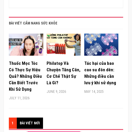
BÀI VIẾT CẨM NANG SỨC KHỎE
Thuốc Mọc Tóc
Philatop Và
Tác hại của bao
Có Thực Sự Hiệu
Chuyện Tăng Cân,
cao su đôn dên:
Quả? Những Điều
Cơ Chế Thật Sự
Những điều cần
Cần Biết Trước
Là Gì?
lưu ý khi sử dụng
Khi Sử Dụng
JUNE 9, 2026
MAY 14, 2025
JULY 11, 2026
1
BÀI VIẾT MỚI