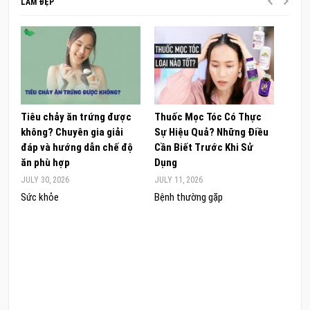
LÀM ĐẸP
Tiêu chảy ăn trứng được
Thuốc Mọc Tóc Có Thực
Khám
không? Chuyên gia giải
Sự Hiệu Quả? Những Điều
Sâm 
đáp và hướng dẫn chế độ
Cần Biết Trước Khi Sử
ong 
ăn phù hợp
Dụng
đúng
JULY 30, 2026
JULY 11, 2026
JUNE 
Sức khỏe
Bệnh thường gặp
Sức 