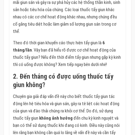
mãi giun sán và gây ra sự phá hủy các hệ thống thần kinh, sinh
sản hoặc tiêu hóa của chúng. Các loại thuốc tẩy giun khác
nhau có các cơ chế hoạt động khác nhau, nhưng chúng đều
cố gắng tiêu diệt hoặc làm giảm số lượng giun sán trong cơ
thể.
Theo đó thời gian khuyến cáo thực hiện tẩy giun là
6
tháng/lần
. Vậy bạn đã hiểu rõ được cơ chế hoạt động của
thuốc tẩy giun? Nếu đến thời điểm tẩy giun nhưng gặp kỳ kinh
thì có uống được không? Xem tiếp ngay bên dưới nhé!
2. Đến tháng có được uống thuốc tẩy
giun không?
Chuyên gia giải đáp vấn đề này cho biết thuốc tẩy giun tác
động lên hệ tiêu hóa và giun sán, gây ra tê liệt các hoạt động
của giun và đào thải chúng ra khỏi cơ thể. Do đó, sử dụng
thuốc tẩy giun
không ảnh hưởng
đến chu kỳ kinh nguyệt và
bạn có thể sử dụng thuốc khi đang có kinh. Điều này cũng nói
lên rằng bạn không cần quá lo lắng về vấn đề này và cần tẩy