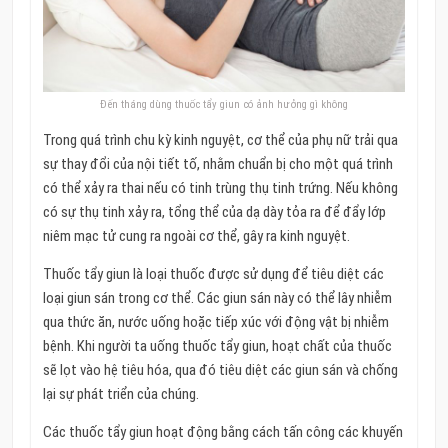
Đến tháng dùng thuốc tẩy giun có ảnh hưởng gì không
Trong quá trình chu kỳ kinh nguyệt, cơ thể của phụ nữ trải qua
sự thay đổi của nội tiết tố, nhằm chuẩn bị cho một quá trình
có thể xảy ra thai nếu có tinh trùng thụ tinh trứng. Nếu không
có sự thụ tinh xảy ra, tổng thể của dạ dày tỏa ra để đẩy lớp
niêm mạc tử cung ra ngoài cơ thể, gây ra kinh nguyệt.
Thuốc tẩy giun là loại thuốc được sử dụng để tiêu diệt các
loại giun sán trong cơ thể. Các giun sán này có thể lây nhiễm
qua thức ăn, nước uống hoặc tiếp xúc với động vật bị nhiễm
bệnh. Khi người ta uống thuốc tẩy giun, hoạt chất của thuốc
sẽ lọt vào hệ tiêu hóa, qua đó tiêu diệt các giun sán và chống
lại sự phát triển của chúng.
Các thuốc tẩy giun hoạt động bằng cách tấn công các khuyến