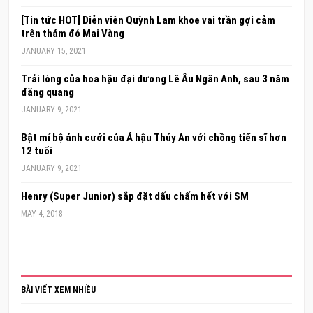
[Tin tức HOT] Diễn viên Quỳnh Lam khoe vai trần gợi cảm
trên thảm đỏ Mai Vàng
JANUARY 15, 2021
Trải lòng của hoa hậu đại dương Lê Âu Ngân Anh, sau 3 năm
đăng quang
JANUARY 9, 2021
Bật mí bộ ảnh cưới của Á hậu Thúy An với chồng tiến sĩ hơn
12 tuổi
JANUARY 9, 2021
Henry (Super Junior) sắp đặt dấu chấm hết với SM
MAY 4, 2018
BÀI VIẾT XEM NHIỀU