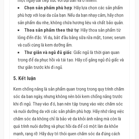
một ngày dài tiếp xúc với bụi bẩn và ô nhiễm.
Chọn sản phẩm phù hợp
: Hãy lựa chọn các sản phẩm
phù hợp với loại da của bạn. Nếu da bạn nhạy cảm, hãy chọn
sản phẩm dịu nhẹ, không chứa hương liệu và chất bảo quản.
Thoa sản phẩm theo thứ tự
: Hãy thoa sản phẩm từ
lỏng đến đặc. Ví dụ, bắt đầu bằng sữa rửa mặt, toner, serum
và cuối cùng là kem dưỡng ẩm.
Thư giãn và ngủ đủ giấc
: Giấc ngủ là thời gian quan
trọng để da phục hồi và tái tạo. Hãy cố gắng ngủ đủ giấc và
thư giãn trước khi đi ngủ.
5. Kết luận
Kem chống nắng là sản phẩm quan trọng trong quy trình chăm
sóc da ban ngày, nhưng không nên bôi kem chống nắng trước
khi đi ngủ. Thay vào đó, bạn nên tập trung vào việc chăm sóc
và nuôi dưỡng da với các sản phẩm phù hợp. Hãy nhớ rằng việc
chăm sóc da không chỉ là bảo vệ da khỏi ánh nắng mà còn là
quá trình nuôi dưỡng và phục hồi da để có một làn da khỏe
mạnh, rạng rỡ. Hãy duy trì thói quen chăm sóc da đúng cách