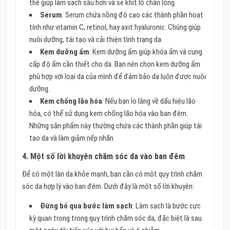
thể giúp làm sạch sâu hơn và se khít lỗ chân lông.
Serum
: Serum chứa nồng độ cao các thành phần hoạt
tính như vitamin C, retinol, hay axit hyaluronic. Chúng giúp
nuôi dưỡng, tái tạo và cải thiện tình trạng da.
Kem dưỡng ẩm
: Kem dưỡng ẩm giúp khóa ẩm và cung
cấp độ ẩm cần thiết cho da. Bạn nên chọn kem dưỡng ẩm
phù hợp với loại da của mình để đảm bảo da luôn được nuôi
dưỡng.
Kem chống lão hóa
: Nếu bạn lo lắng về dấu hiệu lão
hóa, có thể sử dụng kem chống lão hóa vào ban đêm.
Những sản phẩm này thường chứa các thành phần giúp tái
tạo da và làm giảm nếp nhăn.
4.
Một số lời khuyên chăm sóc da vào ban đêm
Để có một làn da khỏe mạnh, bạn cần có một quy trình chăm
sóc da hợp lý vào ban đêm. Dưới đây là một số lời khuyên:
Đừng bỏ qua bước làm sạch
: Làm sạch là bước cực
kỳ quan trọng trong quy trình chăm sóc da, đặc biệt là sau