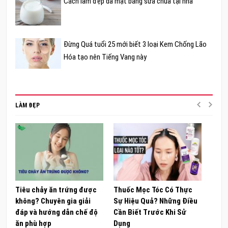
Cách làm đẹp da mặt bằng sữa chua tại nhà
Đừng Quá tuổi 25 mới biết 3 loại Kem Chống Lão
Hóa tạo nên Tiếng Vang này
LÀM ĐẸP
Tiêu chảy ăn trứng được
Thuốc Mọc Tóc Có Thực
Khám
không? Chuyên gia giải
Sự Hiệu Quả? Những Điều
Sâm 
đáp và hướng dẫn chế độ
Cần Biết Trước Khi Sử
ong 
ăn phù hợp
Dụng
đúng