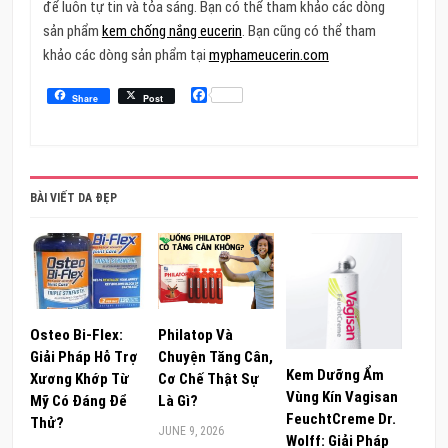
để luôn tự tin và tỏa sáng. Bạn có thể tham khảo các dòng
sản phẩm
kem chống nắng eucerin
. Bạn cũng có thể tham
khảo các dòng sản phẩm tại
myphameucerin.com
Facebook
Share
Post
BÀI VIẾT DA ĐẸP
Osteo Bi-Flex:
Philatop Và
Giải Pháp Hỗ Trợ
Chuyện Tăng Cân,
Kem Dưỡng Ẩm
Xương Khớp Từ
Cơ Chế Thật Sự
Vùng Kín Vagisan
Mỹ Có Đáng Để
Là Gì?
FeuchtCreme Dr.
Thử?
JUNE 9, 2026
Wolff: Giải Pháp