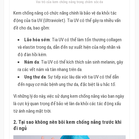
Vai trò của kem chống nắng trong chăm sóc da
Kem chống nắng có chức năng chính là bảo vệ da khỏi tác
động của tia UV (Ultraviolet). Tia UV có thể gây ra nhiều vấn
đề cho da, bao gồm:
Lão hóa sớm
: Tia UV có thể làm tổn thương collagen
và elastin trong da, dẫn đến sự xuất hiện của nếp nhăn và
độ đàn hồi kém.
Nám da
: Tia UV có thể kích thích sản sinh melanin, gây
ra các vết nám và tàn nhang trên da.
Ung thư da
: Sự tiếp xúc lâu dài với tia UV có thể dẫn
đến nguy cơ mắc bệnh ung thư da, đặc biệt là u hắc tố.
Vì những lý do này, việc sử dụng kem chống nắng vào ban ngày
là cực kỳ quan trọng để bảo vệ làn da khỏi các tác động xấu
từ ánh nắng mặt trời.
2.
Tại sao không nên bôi kem chống nắng trước khi
đi ngủ