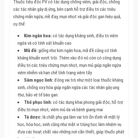
Thuốc tiêu độc PV có tác dụng chống viêm, giải độc, chống
các tác nhân gây dị ứng, bên cạnh hỗ trợ điều trị các triệu
chứng mẩn ngứa, mề đay, mụn nhọt và giải độc gan hiệu quả,
cụ thể:
Kim ngân hoa:
có tác dụng kháng sinh, điều trị viêm
ngứa và có tính sát khuẩn cao
Mã đề:
giống như kim ngân hoa, mã đề cũng có tính
kháng khuẩn vượt trội. Thêm vào đó nó còn có công dụng
điều trị các triệu chứng mụn nhọt, mụn mủ giúp ngăn ngừa
viêm nhiễm và hạn chế tình trạng viêm tấy.
Sâm ngọc linh:
đóng vai trò như một loại thuốc kháng
sinh, chống oxy hóa giúp ngăn ngừa các tác nhân gây ung
thư, bảo vệ tế bào gan.
Thổ phục linh:
có tác dụng khai phong giải độc, hỗ trợ
điều trị mụn nhọt, viêm mủ da và bệnh giang mai
Tá dược:
là chất phụ gia làm vai trò ổn định về mặt lý
học, hóa học, sinh cũng như mặt vi trùng học làm nhiệm vụ
đưa các hoạt chất vào những nơi cần thiết, giúp thuốc phát