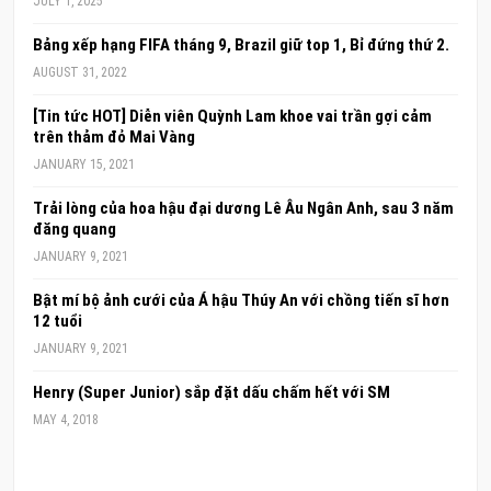
JULY 1, 2025
Bảng xếp hạng FIFA tháng 9, Brazil giữ top 1, Bỉ đứng thứ 2.
AUGUST 31, 2022
[Tin tức HOT] Diễn viên Quỳnh Lam khoe vai trần gợi cảm
trên thảm đỏ Mai Vàng
JANUARY 15, 2021
Trải lòng của hoa hậu đại dương Lê Âu Ngân Anh, sau 3 năm
đăng quang
JANUARY 9, 2021
Bật mí bộ ảnh cưới của Á hậu Thúy An với chồng tiến sĩ hơn
12 tuổi
JANUARY 9, 2021
Henry (Super Junior) sắp đặt dấu chấm hết với SM
MAY 4, 2018