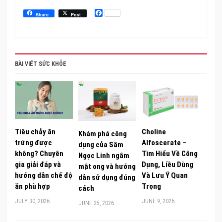
Facebook
Share
Post
BÀI VIẾT SỨC KHỎE
Tiêu chảy ăn
Choline
Khám phá công
trứng được
Alfoscerate –
dụng của Sâm
không? Chuyên
Tìm Hiểu Về Công
Ngọc Linh ngâm
gia giải đáp và
Dụng, Liều Dùng
mật ong và hướng
hướng dẫn chế độ
Và Lưu Ý Quan
dẫn sử dụng đúng
ăn phù hợp
Trọng
cách
JULY 30, 2026
JUNE 9, 2026
JUNE 25, 2026