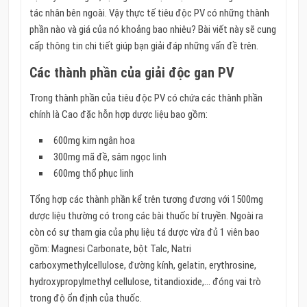
tác nhân bên ngoài. Vậy thực tế tiêu độc PV có những thành
phần nào và giá của nó khoảng bao nhiêu? Bài viết này sẽ cung
cấp thông tin chi tiết giúp bạn giải đáp những vấn đề trên.
Các thành phần của giải độc gan PV
Trong thành phần của tiêu độc PV có chứa các thành phần
chính là Cao đặc hỗn hợp dược liệu bao gồm:
600mg kim ngân hoa
300mg mã đề, sâm ngọc linh
600mg thổ phục linh
Tổng hợp các thành phần kể trên tương đương với 1500mg
dược liệu thường có trong các bài thuốc bí truyền. Ngoài ra
còn có sự tham gia của phụ liệu tá dược vừa đủ 1 viên bao
gồm: Magnesi Carbonate, bột Talc, Natri
carboxymethylcellulose, đường kính, gelatin, erythrosine,
hydroxypropylmethyl cellulose, titandioxide,… đóng vai trò
trong độ ổn định của thuốc.