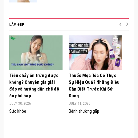
LÀM ĐẸP
Tiêu chảy ăn trứng được
Thuốc Mọc Tóc Có Thực
Khám
không? Chuyên gia giải
Sự Hiệu Quả? Những Điều
Sâm 
đáp và hướng dẫn chế độ
Cần Biết Trước Khi Sử
ong 
ăn phù hợp
Dụng
đúng
JULY 30, 2026
JULY 11, 2026
JUNE 
Sức khỏe
Bệnh thường gặp
Sức 