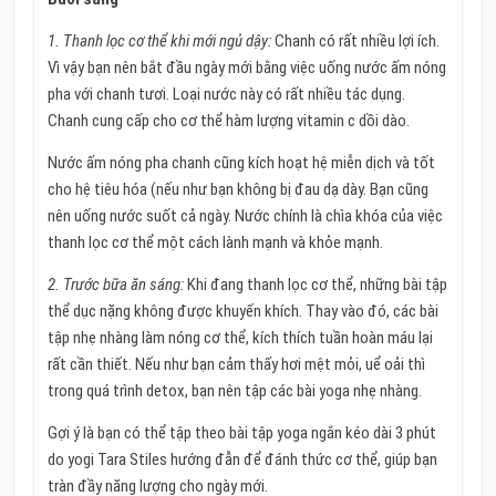
1. Thanh lọc cơ thể khi mới ngủ dậy:
Chanh có rất nhiều lợi ích.
Vì vậy bạn nên bắt đầu ngày mới bằng việc uống nước ấm nóng
pha với chanh tươi. Loại nước này có rất nhiều tác dụng.
Chanh cung cấp cho cơ thể hàm lượng vitamin c dồi dào.
Nước ấm nóng pha chanh cũng kích hoạt hệ miễn dịch và tốt
cho hệ tiêu hóa (nếu như bạn không bị đau dạ dày. Bạn cũng
nên uống nước suốt cả ngày. Nước chính là chìa khóa của việc
thanh lọc cơ thể một cách lành mạnh và khỏe mạnh.
2. Trước bữa ăn sáng:
Khi đang thanh lọc cơ thể, những bài tập
thể dục nặng không được khuyến khích. Thay vào đó, các bài
tập nhẹ nhàng làm nóng cơ thể, kích thích tuần hoàn máu lại
rất cần thiết. Nếu như bạn cảm thấy hơi mệt mỏi, uể oải thì
trong quá trình detox, bạn nên tập các bài yoga nhẹ nhàng.
Gợi ý là bạn có thể tập theo bài tập yoga ngắn kéo dài 3 phút
do yogi Tara Stiles hướng đẫn để đánh thức cơ thể, giúp bạn
tràn đầy năng lượng cho ngày mới.