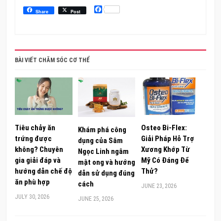
Facebook
Share
Post
BÀI VIẾT CHĂM SÓC CƠ THỂ
Tiêu chảy ăn
Osteo Bi-Flex:
Khám phá công
trứng được
Giải Pháp Hỗ Trợ
dụng của Sâm
không? Chuyên
Xương Khớp Từ
Ngọc Linh ngâm
gia giải đáp và
Mỹ Có Đáng Để
mật ong và hướng
hướng dẫn chế độ
Thử?
dẫn sử dụng đúng
ăn phù hợp
cách
JUNE 23, 2026
JULY 30, 2026
JUNE 25, 2026