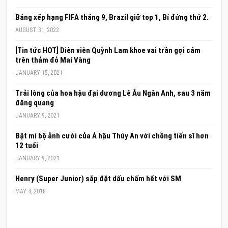
Bảng xếp hạng FIFA tháng 9, Brazil giữ top 1, Bỉ đứng thứ 2.
AUGUST 31, 2022
[Tin tức HOT] Diễn viên Quỳnh Lam khoe vai trần gợi cảm
trên thảm đỏ Mai Vàng
JANUARY 15, 2021
Trải lòng của hoa hậu đại dương Lê Âu Ngân Anh, sau 3 năm
đăng quang
JANUARY 9, 2021
Bật mí bộ ảnh cưới của Á hậu Thúy An với chồng tiến sĩ hơn
12 tuổi
JANUARY 9, 2021
Henry (Super Junior) sắp đặt dấu chấm hết với SM
MAY 4, 2018