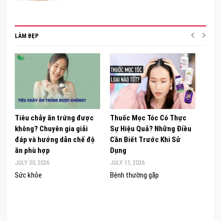
LÀM ĐẸP
Tiêu chảy ăn trứng được
Thuốc Mọc Tóc Có Thực
Khám
không? Chuyên gia giải
Sự Hiệu Quả? Những Điều
Sâm 
đáp và hướng dẫn chế độ
Cần Biết Trước Khi Sử
ong 
ăn phù hợp
Dụng
đúng
JULY 30, 2026
JULY 11, 2026
JUNE 
Sức khỏe
Bệnh thường gặp
Sức 