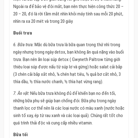
Ngoài ra để bảo vệ đôi mắt, bạn nên thực hiện công thức 20 –
20 – 20, đó là rời tầm mắt nhìn khỏi máy tính sau mỗi 20 phút,
nhìn ra xa 20 mét và trong 20 giây.
Buổi trưa
6. Bữa trưa:
Mặc dù bữa trưa là bữa quan trọng thứ nhì trong
ngày nhưng trong ngày detox, bạn không ăn quá nặng vào buổi
trưa. Bạn nên ăn loại súp detox ( Gwyneth Paltrow từng giới
thiệu loại súp được nấu từ súp lơ và gừng) hoặc salat cải bắp
(3 chén cải bắp xắt nhỏ, ¼ chén hạt tiêu, ½ quả bơ cắt nhỏ, 3
thìa dầu, ½ thìa nước chanh, ½ thìa hạt vừng rang).
7. Ăn vặt:
Nếu bữa trưa không đủ để khiến bạn no đến tối,
những bữa phụ sẽ giúp bạn chống đói. Bữa phụ trong ngày
thanh lọc cơ thể nên là các loại nước có màu xanh (nước hoặc
sinh tố xay, ép từ rau xanh và các loại quả). Chúng rất tốt cho
quá trình thải độc và cung cấp nhiều vitamin.
Bữa tối