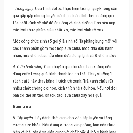
. Trong ngày:
Quá trình detox thực hiện trong ngày không cần
quá gấp gáp nhưng lại yêu cầu bạn tuân thủ theo những quy
tắc nhất định về chế dộ ăn uống và dinh dưỡng. Bạn nên nạp
các loại thực phẩm giàu chất xơ, các loại sinh tố xay.
Một công thức sinh tố gợi ý là sinh tố “là phẳng bụng mỡ” với
các thành phần gồm một hộp sữa chua, một thìa dầu hạnh
nhân, nửa chén dâu, nửa chén dứa đông lạnh và ¾ chén nước.
4. Giữa buổi sáng:
Các chuyên gia cho rằng bạn không nên
dùng café trong quá trình thanh lọc cơ thể. Thay vì uống 1
tách café hãy thay bằng 1 tách trà xanh. Trà xanh chứa rất
nhiều chất chống oxi hóa, kích thích hệ tiêu hóa. Nếu hơi đói,
bạn có thể ăn táo, snack táo, sữa chua xay hoa quả.
Buổi trưa
5. Tập luyện:
Hãy dành thời gian cho việc tập luyện và tăng
cường sức khỏe. Nếu đang ở trong văn phòng, bạn nên thực
hiện vài bài tập đơn giản cùng với ghế hoặc đi bộ ở hành lang.