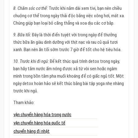
8. Chăm sóc cơ thể:
Trước khi nằm dài xem tivi, bạn nên chiều
chuộng cơ thể trong ngày thải độc bằng việc xông hơi, mát xa.
Chúng giúp bạn loại bỏ căng thẳng và xoa dịu các cơ bắp.
9. Bữa tối:
Đây là thời điển tuyệt vời trong ngày để thưởng
thức bữa ăn giàu dinh dưỡng với thịt nạc và rau củ quả tươi
xanh. Bạn nên ăn tối sớm trước 7 giờ để tốt cho hệ tiêu hóa.
10. Trước khi đi ngủ:
Để kết thúc quá trình detox trong ngày,
bạn hãy tắm nước ấm nóng được xả từ vòi sen hoặc ngâm
mình trong bồn tắm pha muối khoáng để có giấc ngủ tốt. Một
ngày detox hoàn hảo sẽ kết thúc bằng bài tập yoga nhẹ nhàng
trước khi ngủ.
Tham khảo:
vận chuyển hàng hóa trong nước
vận chuyển hàng hóa quốc tế
chuyển hàng đi nhật