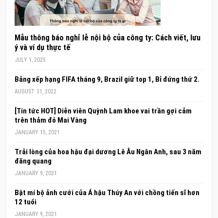
Mẫu thông báo nghỉ lễ nội bộ của công ty: Cách viết, lưu
ý và ví dụ thực tế
JULY 1, 2025
Bảng xếp hạng FIFA tháng 9, Brazil giữ top 1, Bỉ đứng thứ 2.
AUGUST 31, 2022
[Tin tức HOT] Diễn viên Quỳnh Lam khoe vai trần gợi cảm
trên thảm đỏ Mai Vàng
JANUARY 15, 2021
Trải lòng của hoa hậu đại dương Lê Âu Ngân Anh, sau 3 năm
đăng quang
JANUARY 9, 2021
Bật mí bộ ảnh cưới của Á hậu Thúy An với chồng tiến sĩ hơn
12 tuổi
JANUARY 9, 2021