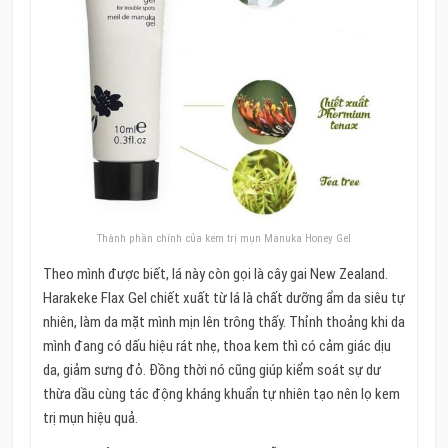
Thành phần chính của kem trị mụn Manuka Honey Gel
Theo mình được biết, lá này còn gọi là cây gai New Zealand.
Harakeke Flax Gel chiết xuất từ lá là chất dưỡng ẩm da siêu tự
nhiên, làm da mặt mình mịn lên trông thấy. Thỉnh thoảng khi da
mình đang có dấu hiệu rát nhẹ, thoa kem thì có cảm giác dịu
da, giảm sưng đỏ. Đồng thời nó cũng giúp kiểm soát sự dư
thừa dầu cùng tác động kháng khuẩn tự nhiên tạo nên lọ kem
trị mụn hiệu quả.