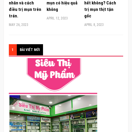
nhân và cách
mụn có hiệu quả
hết không? Cách
điều trị mụn trên
không
trị mụn thịt tận
trán.
gốc
APRIL 12, 2023
MAY 26, 2023
APRIL 8, 2023
1
BÀI VIẾT MỚI