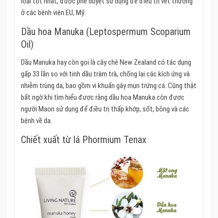
loại tốt nhất, được phê duyệt sử dụng để điều trị vết thương
ở các bệnh viện EU, Mỹ.
Dầu hoa Manuka (Leptospermum Scoparium
Oil)
Dầu Manuka hay còn gọi là cây chè New Zealand có tác dụng
gấp 33 lần so với tinh dầu tràm trà, chống lại các kích ứng và
nhiễm trùng da, bao gồm vi khuẩn gây mụn trứng cá. Cũng thật
bất ngờ khi tìm hiểu được rằng dầu hoa Manuka còn được
người Maori sử dụng để điều trị thấp khớp, sốt, bỏng và các
bệnh về da.
Chiết xuất từ lá Phormium Tenax