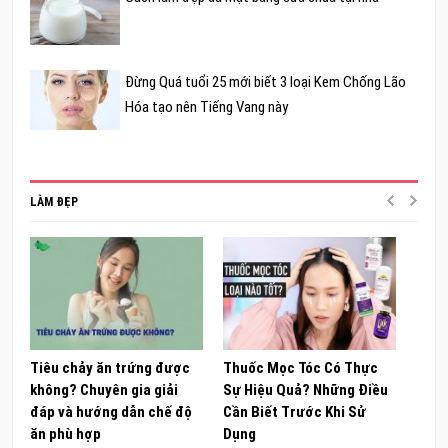
Đừng Quá tuổi 25 mới biết 3 loại Kem Chống Lão
Hóa tạo nên Tiếng Vang này
LÀM ĐẸP
Tiêu chảy ăn trứng được
Thuốc Mọc Tóc Có Thực
Khám
không? Chuyên gia giải
Sự Hiệu Quả? Những Điều
Sâm 
đáp và hướng dẫn chế độ
Cần Biết Trước Khi Sử
ong 
ăn phù hợp
Dụng
đúng