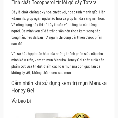
Tinh chất Tocopherol từ lõi gỗ cây Totara
Đây là chất chống oxy hóa tuyệt vời, hoạt tính mạnh gấp 3 lần
vitamin E, giúp ngăn ngừa lão hóa và giúp làn da sáng mịn hơn.
Về công dụng này thì sẽ tùy thuộc vào tông da của từng
người. Da mình vốn dĩ đã trắng sẵn nên thoa kem xong bật
tông hẳn, nếu da bạn hơi ngăm thì cũng cải thiện được phần
nào đó.
Với sự kết hợp hoàn hảo của những thành phần siêu cấp như
mình kể ở trên, kem trị mụn Manuka Honey Gel thật sự là sản
phẩm tốt vừa trị dứt điểm các loại mụn mà còn giúp làn da
không tỳ vết, không thâm sẹo sau mụn.
Cảm nhận khi sử dụng kem trị mụn Manuka
Honey Gel
Về bao bì