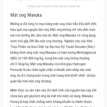
Chứng nhận về kem trị mụn Manuka Honey Gel
Mật ong Manuka
Những ai đã từng trị mụn bằng mật ong chắc hẳn đều biết đến
hiệu quả của nguyên liệu này. Mật ong không chỉ tiêu diệt mụn
mà còn dưỡng ẩm, làm mịn da. Mật ong Manuka có công dụng
vượt trội gấp 200 lần mật ong thường. Nghiên cứu của
Viện
Thực Phẩm và Hóa Chất tại Đại Học Kỹ Thuật Dresden (Đức)
khẳng định rằng mật ong Manuka có hàm lượng Methylglyoxal
(MG) từ 100-800 mg/kg, trong khi mật ong thông thường
chỉ
0-5mg/kg.
Mật ong Manuka còn khá giàu Hydrogen
Peroxide là rào chắn ngăn chặn vi khuẩn xâm nhập vào mật
ong, do đó chúng luôn trong tình trạng tinh khiết nhất và bảo
quản lâu hơn mật ong thường.
Mình thực sự yên tâm vào độ lành tính của nguyên liệu này, bởi
chưa bao giờ gây kích ứng da mặt khi mình sử dụng. Manuka
Honey là hợp chất chống viêm, kháng khuẩn tự nhiên thuộc