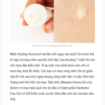
Chất kem trị mụn Manuka Honey Gel
Mình thường thoa kem hai lần mỗi ngày, vào buổi tối trước khi
đi ngủ và sáng sớm sau khi tỉnh dậy. Sau khoảng 1 tuần thì các
nốt mụn dần biến mất. Vì da mặt của mình khỏe nên chỉ có
mụn nhẹ, khá dễ chữa. Các bạn có mụn sưng viêm thì sẽ giảm
tấy đỏ chỉ sau một ngày nhưng cũng mất tầm 2 tuần đến một
tháng mới khô hết cồi mụn. Đặc biệt, Manuka Honey Gel còn
là kem trị mụn hiệu quả cho da dầu vì thành phần Harakeke
Flax Gel có thể kiểm soát sự dư thừa dầu trên da của bạn nữa
đấy.