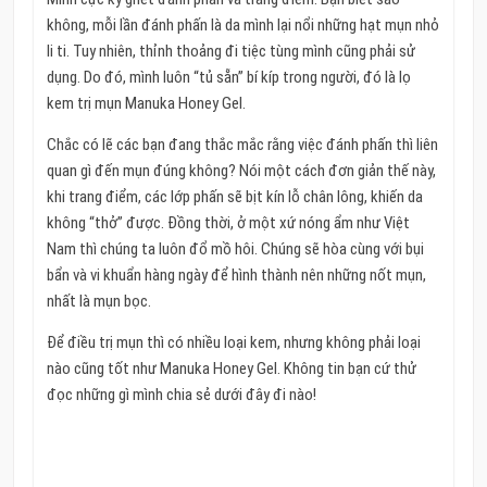
không, mỗi lần đánh phấn là da mình lại nổi những hạt mụn nhỏ
li ti. Tuy nhiên, thỉnh thoảng đi tiệc tùng mình cũng phải sử
dụng. Do đó, mình luôn “tủ sẵn” bí kíp trong người, đó là lọ
kem trị mụn Manuka Honey Gel.
Chắc có lẽ các bạn đang thắc mắc rằng việc đánh phấn thì liên
quan gì đến mụn đúng không? Nói một cách đơn giản thế này,
khi trang điểm, các lớp phấn sẽ bịt kín lỗ chân lông, khiến da
không “thở” được. Đồng thời, ở một xứ nóng ẩm như Việt
Nam thì chúng ta luôn đổ mồ hôi. Chúng sẽ hòa cùng với bụi
bẩn và vi khuẩn hàng ngày để hình thành nên những nốt mụn,
nhất là mụn bọc.
Để điều trị mụn thì có nhiều loại kem, nhưng không phải loại
nào cũng tốt như Manuka Honey Gel. Không tin bạn cứ thử
đọc những gì mình chia sẻ dưới đây đi nào!