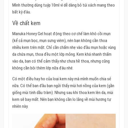
Mình thường dùng tuýp 10ml vì dễ dàng bỏ túi xách mang theo
bất kỳ đâu.
Về chất kem
Manuka Honey Gel hoạt động theo cơ chế làm khô cồi mụn
(kể cả mụn bọc, mụn sưng viêm), nên bạn không cần thoa
nhiều kem trên mặt. Chỉ cần chấm nhẹ vào đầu mụn hoặc vùng
da chứa mụn, thoa đều một lớp mỏng. Kem khá nhanh thấm
vào da, bạn có thể cảm thấy như chưa hề thoa, nhưng cũng
không cần bôi thêm lớp nữa đâu nhé.
Có một điều hay ho của loại kem này mà mình muốn chia sẻ
nữa. Có thể ban đầu bạn ngửi thấy mùi hơi nồng của kem (gần
giống mùi tinh dầu tràm). Nhưng sau khi thoa kem lên da, mùi
kem sẽ bay mất. Nên bạn không cần lo lắng về mùi hương tự
nhiên này.