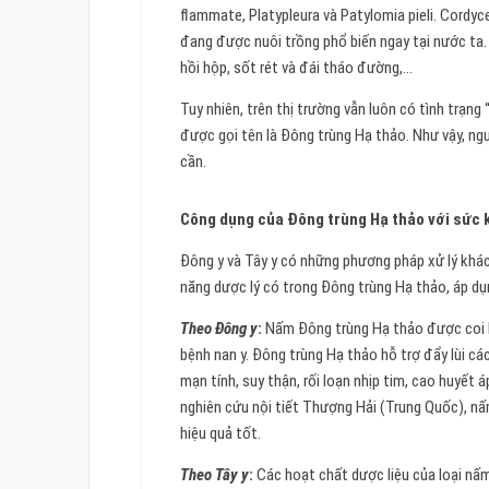
flammate, Platypleura và Patylomia pieli. Cordy
đang được nuôi trồng phổ biến ngay tại nước ta
hồi hộp, sốt rét và đái tháo đường,…
Tuy nhiên, trên thị trường vẫn luôn có tình trạn
được gọi tên là Đông trùng Hạ thảo. Như vậy, ng
cần.
Công dụng của Đông trùng Hạ thảo với sức k
Đông y và Tây y có những phương pháp xử lý khá
năng dược lý có trong Đông trùng Hạ thảo, áp dụ
Theo Đông y
:
Nấm Đông trùng Hạ thảo được coi là
bệnh nan y. Đông trùng Hạ thảo hỗ trợ đẩy lùi cá
mạn tính, suy thận, rối loạn nhịp tim, cao huyết á
nghiên cứu nội tiết Thượng Hải (Trung Quốc), nấ
hiệu quả tốt.
Theo Tây y
:
Các hoạt chất dược liệu của loại nấm