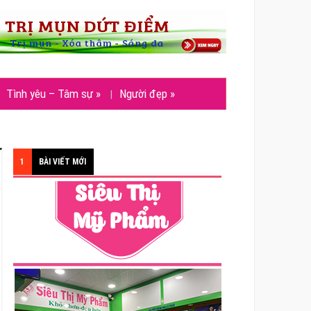
Tình yêu – Tâm sự
»
Người đẹp
»
1
BÀI VIẾT MỚI