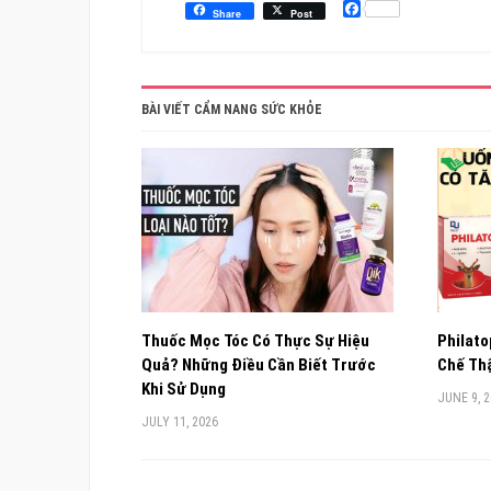
Facebook
Share
Post
BÀI VIẾT CẨM NANG SỨC KHỎE
Thuốc Mọc Tóc Có Thực Sự Hiệu
Philato
Quả? Những Điều Cần Biết Trước
Chế Thậ
Khi Sử Dụng
JUNE 9, 
JULY 11, 2026