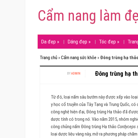
Cẩm nang làm đ
Da đẹp
»
Dáng đẹp
»
Tóc đẹp
»
Tran
Trang chủ
»
Cẩm nang sức khỏe
»
Đông trùng hạ thảo
Đông trùng hạ th
BY
ADMIN
Từ đó, loại nấm sâu bướm này được xếp vào loại
y học cổ truyền của Tây Tạng và Trung Quốc, có c
công nghệ hiện đại, Đông trùng Hạ thảo đã được
dược tính có trong nó. Vào năm 2015, nhóm nghi
công chủng nấm Đông trùng Hạ thảo
Cordyceps 
loại dược liệu vàng này, mở ra phương pháp chă