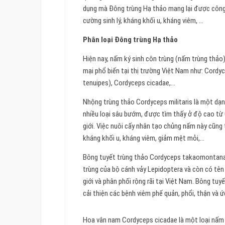
dụng mà Đông trùng Hạ thảo mang lại được công 
cường sinh lý, kháng khối u, kháng viêm, …
Phân loại Đông trùng Hạ thảo
Hiện nay, nấm ký sinh côn trùng (nấm trùng thả
mại phổ biến tại thị trường Việt Nam như: Cordy
tenuipes), Cordyceps cicadae,…
Nhộng trùng thảo Cordyceps militaris là một dạng
nhiều loại sâu bướm, được tìm thấy ở độ cao từ 
giới. Việc nuôi cấy nhân tạo chủng nấm này cũng t
kháng khối u, kháng viêm, giảm mệt mỏi,…
Bông tuyết trùng thảo Cordyceps takaomontana 
trùng của bộ cánh vảy Lepidoptera và còn có tên g
giới và phân phối rộng rãi tại Việt Nam. Bông tuy
cải thiện các bệnh viêm phế quản, phổi, thận và ứ
Hoa vân nam Cordyceps cicadae là một loại nấm k