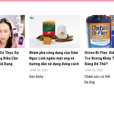
 Có Thực Sự
Khám phá công dụng của Sâm
Osteo Bi-Flex: Gi
g Điều Cần
Ngọc Linh ngâm mật ong và
Trợ Xương Khớp 
 Sử Dụng
hướng dẫn sử dụng đúng cách
Đáng Để Thử?
JUNE 25, 2026
JUNE 23, 2026
Sức khỏe
Chăm sóc cơ thể
Da đẹp