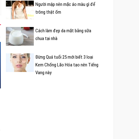
Người mập nên mặc áo màu gì để
trông thật ốm
Cách làm đẹp da mặt bằng sữa
chua tại nhà
Đừng Quá tuổi 25 mới biết 3 loại
Kem Chống Lão Hóa tạo nên Tiếng
Vang này