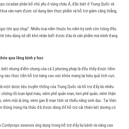
ceps cicadae
phân bố chủ yếu ở vùng châu Á, đặc biệt ở Trung Quốc và
. Hoa vân nam được sử dụng làm thực phẩm và hỗ trợ giảm căng thẳng,
g “gọi tên quy chụp”. Nhiều loại nấm thuộc họ nấm ký sinh côn trùng đều
ười tiêu dùng sẽ rất khó nhận biết được đâu là sản phẩm mà mình đang
hỏe qua lăng kính y học
c biệt nhưng điểm chung của cả 2 phương pháp là đều thấy được tiềm
ng vào thực tiễn hỗ trợ nâng cao sức khỏe mang lại hiệu quả tích cực.
 một dược liệu truyền thống của Trung Quốc và hỗ trợ đẩy lùi nhiều
c chứng rối loạn lipid máu, viêm phế quản mạn, hen phế quản, viêm thận
p, viêm mũi dị ứng, viêm gan B mạn tính và thiểu năng sinh dục. Tại Viện
m Đông trùng Hạ thảo đã được dùng để hỗ trợ cải thiện liệt dương có
 Cordyceps sinensis ứng dụng trong hỗ trợ đẩy lùi ̣bệnh và nâng cao