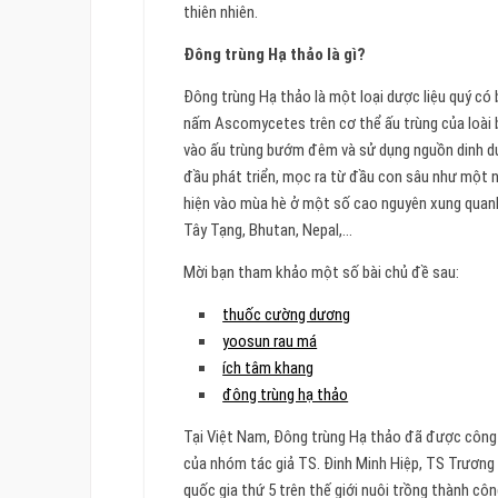
thiên nhiên.
Đông trùng Hạ thảo là gì?
Đông trùng Hạ thảo là một loại dược liệu quý có 
nấm Ascomycetes trên cơ thể ấu trùng của loài
vào ấu trùng bướm đêm và sử dụng nguồn dinh dưỡ
đầu phát triển, mọc ra từ đầu con sâu như một 
hiện vào mùa hè ở một số cao nguyên xung quan
Tây Tạng, Bhutan, Nepal,…
Mời bạn tham khảo một số bài chủ đề sau:
thuốc cường dương
yoosun rau má
ích tâm khang
đông trùng hạ thảo
Tại Việt Nam, Đông trùng Hạ thảo đã được công b
của nhóm tác giả TS. Đinh Minh Hiệp, TS Trương
quốc gia thứ 5 trên thế giới nuôi trồng thành 