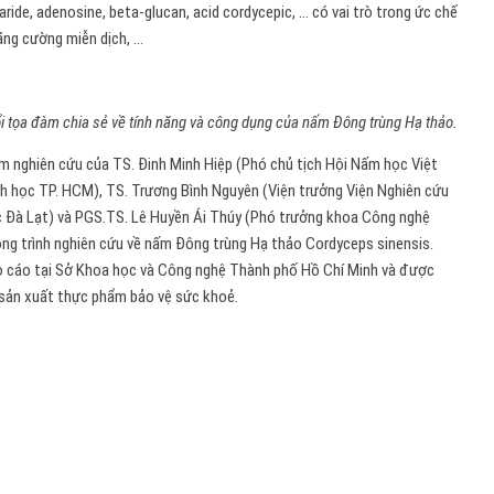
ide, adenosine, beta-glucan, acid cordycepic, … có vai trò trong ức chế
tăng cường miễn dịch, …
i tọa đàm chia sẻ về tính năng và công dụng của nấm Đông trùng Hạ thảo.
óm nghiên cứu của TS. Đinh Minh Hiệp (Phó chủ tịch Hội Nấm học Việt
nh học TP. HCM), TS. Trương Bình Nguyên (Viện trưởng Viện Nghiên cứu
c Đà Lạt) và PGS.TS. Lê Huyền Ái Thúy (Phó trưởng khoa Công nghệ
ng trình nghiên cứu về nấm Đông trùng Hạ thảo Cordyceps sinensis.
o cáo tại Sở Khoa học và Công nghệ Thành phố Hồ Chí Minh và được
 sản xuất thực phẩm bảo vệ sức khoẻ.