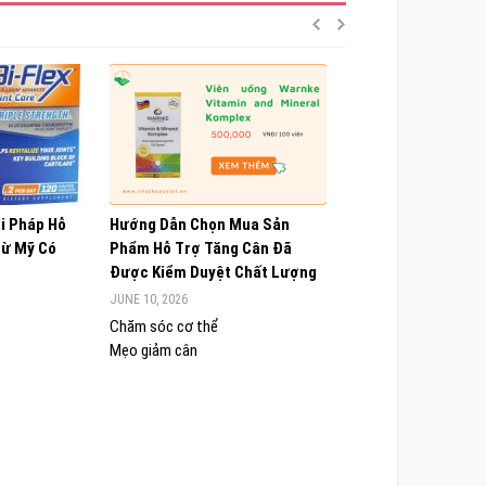
ải Pháp Hỗ
Hướng Dẫn Chọn Mua Sản
Choline Alfoscerate
Từ Mỹ Có
Phẩm Hỗ Trợ Tăng Cân Đã
Hiểu Về Công Dụng,
Được Kiểm Duyệt Chất Lượng
Và Lưu Ý Quan Trọn
JUNE 10, 2026
JUNE 9, 2026
Chăm sóc cơ thể
Chăm sóc cơ thể
Mẹo giảm cân
Sức khỏe