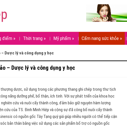
ẹp
g điểm
»
Thời trang
»
Mỹ phẩm
»
Cẩm nang sức khỏe
»
 – Dược lý và công dụng y học
ảo – Dược lý và công dụng y học
 thượng dược, sử dụng trong các phương thang ghi chép trong thư tịch
ông năng dưỡng phế, bổ thận, ích tinh. Với sự phát triển của khoa học
 nghiên cứu và nuôi cấy thành công, đảm bảo giữ nguyên hàm lượng
ên cứu của TS. Đinh Minh Hiệp và cộng sự đã công bố nuôi cấy thành
sinensis
có nguồn gốc Tây Tạng quý giá giúp nhiều người có thể tiếp cận
m sóc bản thân bằng việc sử dụng các sản phẩm bổ trợ có nguồn gốc