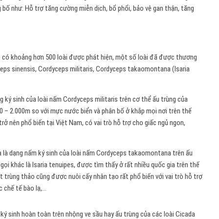
bố như: Hỗ trợ tăng cường miễn dịch, bổ phổi, bảo vệ gan thận, tăng
o) có khoảng hơn 500 loài được phát hiện, một số loài đã được thương
ceps sinensis, Cordyceps militaris, Cordyceps takaomontana (Isaria
 ký sinh của loài nấm Cordyceps militaris
trên cơ thể ấu trùng của
0 – 2.000m so với mực nước biển và phân bố ở khắp mọi nơi trên thế
rở nên phổ biến tại Việt Nam, có vai trò hỗ trợ cho giấc ngủ ngon,
là dạng nấm ký sinh của loài nấm Cordyceps takaomontana trên ấu
ọi khác là Isaria tenuipes, được tìm thấy ở rất nhiều quốc gia trên thế
ết trùng thảo cũng được nuôi cấy nhân tạo rất phổ biến với vai trò hỗ trợ
c chế tế bào lạ,…
ý sinh hoàn toàn trên nhộng ve sầu hay ấu trùng của các loài Cicada