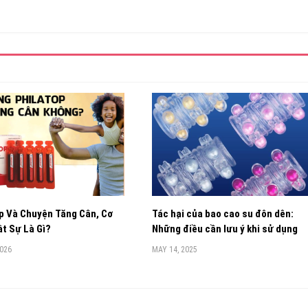
p Và Chuyện Tăng Cân, Cơ
Tác hại của bao cao su đôn dên:
t Sự Là Gì?
Những điều cần lưu ý khi sử dụng
2026
MAY 14, 2025