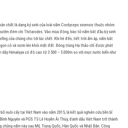
bản chất là dạng ký sinh của loài nấm Cordyceps sinensis
thuộc nhóm
 bướm đêm chi Thitarodes. Vào mùa đông, bào tử nấm bắt đầu ký sinh
ng của chúng cho tới lúc chết. Khi hè đến, tiết trời ấm áp, nấm bắt
ngọn cỏ và vươn lên khỏi mặt đất. Đông trùng Hạ thảo chỉ được phát
h dãy Himalaya có độ cao từ 3.500 – 5.000m so với mực nước biển như
ố nuôi cấy tại Việt Nam vào năm 2015, là kết quả nghiên cứu bền bỉ
 Bình Nguyên và PGS.TS Lê Huyền Ái Thúy, đánh dấu Việt Nam trở thành
công chủng nấm này sau Mỹ, Trung Quốc, Hàn Quốc và Nhật Bản. Công