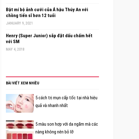
Bật mí bộ ảnh cưới của Á hậu Thúy An với
chồng tiến sĩ hơn 12 tuổi
JANUARY 9, 2021
Henry (Super Junior) sắp đặt dấu chấm hết
với SM
MAY 4, 2018
BÀI VIẾT XEM NHIỀU
5 cách trị mụn cấp tốc tại nhà hiệu
quả và nhanh nhất
5 màu son hợp với da ngăm mà các
nàng không nên bỏ lỡ