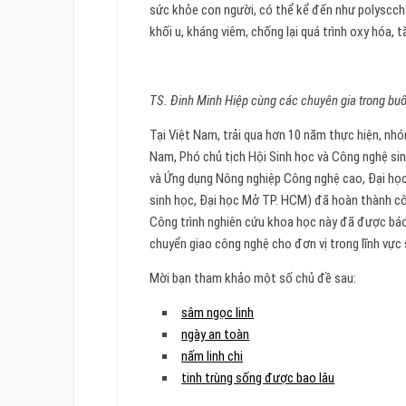
sức khỏe con người, có thể kể đến như polyscchar
khối u, kháng viêm, chống lại quá trình oxy hóa, 
TS. Đinh Minh Hiệp cùng các chuyên gia trong buổ
Tại Việt Nam, trải qua hơn 10 năm thực hiện, nh
Nam, Phó chủ tịch Hội Sinh học và Công nghệ si
và Ứng dụng Nông nghiệp Công nghệ cao, Đại họ
sinh học, Đại học Mở TP. HCM) đã hoàn thành cô
Công trình nghiên cứu khoa học này đã được bá
chuyển giao công nghệ cho đơn vị trong lĩnh vực
Mời bạn tham khảo một số chủ đề sau:
sâm ngọc linh
ngày an toàn
nấm linh chi
tinh trùng sống được bao lâu