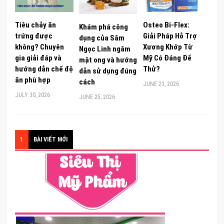
Tiêu chảy ăn
Osteo Bi-Flex:
Khám phá công
trứng được
Giải Pháp Hỗ Trợ
dụng của Sâm
không? Chuyên
Xương Khớp Từ
Ngọc Linh ngâm
gia giải đáp và
Mỹ Có Đáng Để
mật ong và hướng
hướng dẫn chế độ
Thử?
dẫn sử dụng đúng
ăn phù hợp
cách
JUNE 23, 2026
JULY 30, 2026
JUNE 25, 2026
1
BÀI VIẾT MỚI