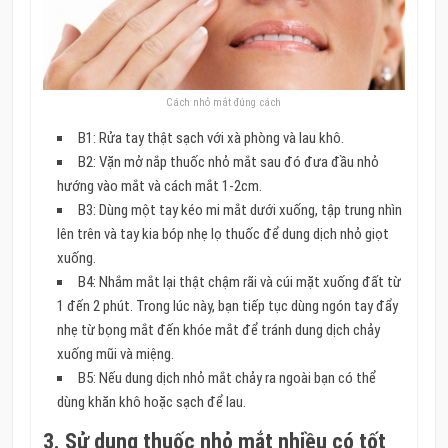
Cách nhỏ mắt đúng cách
B1: Rửa tay thật sạch với xà phòng và lau khô.
B2: Vặn mở nắp thuốc nhỏ mắt sau đó đưa đầu nhỏ
hướng vào mắt và cách mắt 1-2cm.
B3: Dùng một tay kéo mi mắt dưới xuống,
tập trung nhìn
lên trên và tay kia bóp nhẹ lọ thuốc để dung dịch nhỏ giọt
xuống.
B4: Nhắm mắt lại thật chậm rãi và cúi mặt xuống đất từ
1 đến 2 phút. Trong lúc này, bạn tiếp tục dùng ngón tay đẩy
nhẹ từ bọng mắt đến khóe mắt để tránh dung dịch chảy
xuống mũi và miệng.
B5: Nếu dung dịch nhỏ mắt chảy ra ngoài bạn có thể
dùng khăn khô hoặc sạch để lau.
3. Sử dụng thuốc nhỏ mắt nhiều có tốt