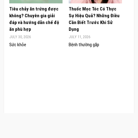
Tiêu chảy ăn trứng được
Thuốc Mọc Tóc Có Thực
Khám
không? Chuyên gia giải
Sự Hiệu Quả? Những Điều
Sâm 
đáp và hướng dẫn chế độ
Cần Biết Trước Khi Sử
ong 
ăn phù hợp
Dụng
đúng
JULY 30, 2026
JULY 11, 2026
JUNE 
Sức khỏe
Bệnh thường gặp
Sức 
COPYRIGHT © 2026 CẨM NANG LÀM ĐẸP. .