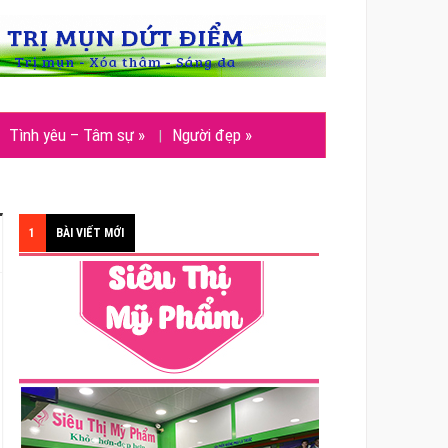
Tình yêu – Tâm sự
»
Người đẹp
»
1
BÀI VIẾT MỚI