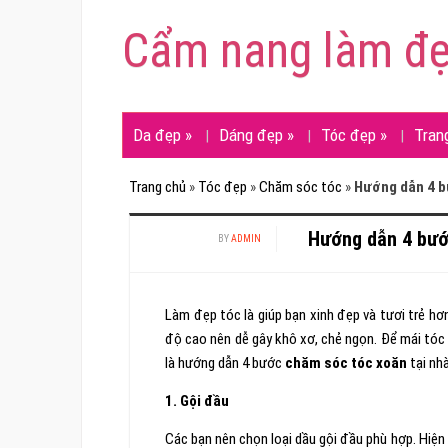
Cẩm nang làm đ
Da đẹp
»
Dáng đẹp
»
Tóc đẹp
»
Tran
Trang chủ
»
Tóc đẹp
»
Chăm sóc tóc
»
Hướng dẫn 4 b
Hướng dẫn 4 bướ
BY
ADMIN
Làm đẹp tóc là giúp bạn xinh đẹp và tươi trẻ hơ
độ cao nên dễ gây khô xơ, chẻ ngọn. Để mái tóc 
là hướng dẫn 4 bước
chăm sóc tóc xoăn
tại nhà
1. Gội đầu
Các bạn nên chọn loại dầu gội đầu phù hợp. Hiện