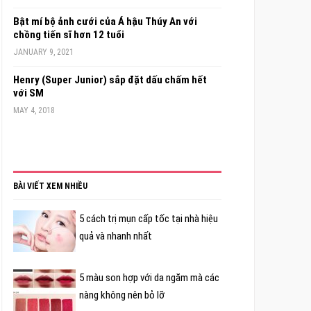
Bật mí bộ ảnh cưới của Á hậu Thúy An với
chồng tiến sĩ hơn 12 tuổi
JANUARY 9, 2021
Henry (Super Junior) sắp đặt dấu chấm hết
với SM
MAY 4, 2018
BÀI VIẾT XEM NHIỀU
5 cách trị mụn cấp tốc tại nhà hiệu
quả và nhanh nhất
5 màu son hợp với da ngăm mà các
nàng không nên bỏ lỡ