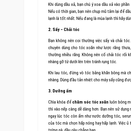
Khi dùng dầu xả, bạn chú ý xoa dầu xả vào phần
Nếu có thời gian, bạn nên chụp mũ tắm lại để dầ
lạnh là tốt nhất. Nếu đang là mùa lạnh thì hãy 
2. Sấy – Chải tóc
Bạn không nên coi thường việc sấy và chải tóc
chuyên dùng cho tóc xoăn như lược răng thưa, 
thường nhiều răng. Không nên cố chải tóc rối 
nhàng gỡ từ dưới lên trên tránh rụng tóc.
Khi lau tóc, đừng vò tóc bằng khăn bông mà ch
nhàng. Dùng đầu tản nhiệt cho máy sấy cũng đượ
3. Dưỡng ẩm
Chìa khóa để
chăm sóc tóc xoăn
luôn bóng m
thì vào nếp càng dễ dàng hơn. Bạn nên sử dụng
ngay lúc tóc còn ẩm như nước dưỡng tóc, serum
của tóc mà chọn hấp nóng hay hấp lạnh. Việc ủ t
trứng gà, dầu oliu chẳng hạn.