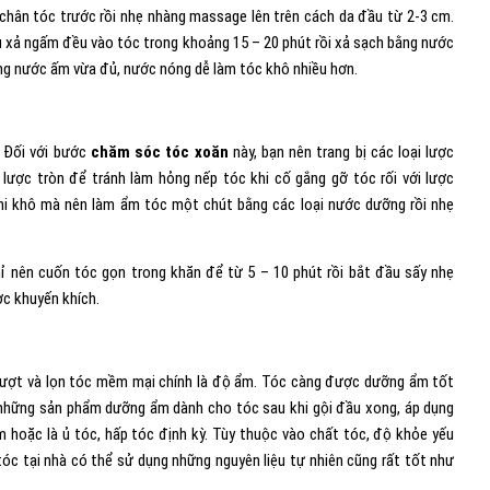
 chân tóc trước rồi nhẹ nhàng massage lên trên cách da đầu từ 2-3 cm.
u xả ngấm đều vào tóc trong khoảng 15 – 20 phút rồi xả sạch bằng nước
dùng nước ấm vừa đủ, nước nóng dễ làm tóc khô nhiều hơn.
. Đối với bước
chăm sóc tóc xoăn
này, bạn nên trang bị các loại lược
lược tròn để tránh làm hỏng nếp tóc khi cố gắng gỡ tóc rối với lược
khi khô mà nên làm ẩm tóc một chút bằng các loại nước dưỡng rồi nhẹ
ỉ nên cuốn tóc gọn trong khăn để từ 5 – 10 phút rồi bắt đầu sấy nhẹ
c khuyến khích.
ượt và lọn tóc mềm mại chính là độ ẩm. Tóc càng được dưỡng ẩm tốt
 những sản phẩm dưỡng ẩm dành cho tóc sau khi gội đầu xong, áp dụng
 hoặc là ủ tóc, hấp tóc định kỳ. Tùy thuộc vào chất tóc, độ khỏe yếu
óc tại nhà có thể sử dụng những nguyên liệu tự nhiên cũng rất tốt như