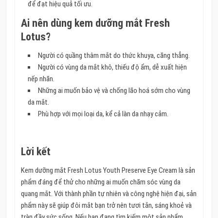
để đạt hiệu quả tối ưu.
Ai nên dùng kem dưỡng mắt Fresh
Lotus?
Người có quầng thâm mắt do thức khuya, căng thẳng.
Người có vùng da mắt khô, thiếu độ ẩm, dễ xuất hiện
nếp nhăn.
Những ai muốn bảo vệ và chống lão hoá sớm cho vùng
da mắt.
Phù hợp với mọi loại da, kể cả làn da nhạy cảm.
Lời kết
Kem dưỡng mắt Fresh Lotus Youth Preserve Eye Cream là sản
phẩm đáng để thử cho những ai muốn chăm sóc vùng da
quang mắt. Với thành phần tự nhiên và công nghệ hiện đại, sản
phẩm này sẽ giúp đôi mắt bạn trở nên tươi tắn, sáng khoẻ và
tràn đầy sức sống. Nếu bạn đang tìm kiếm một sản phẩm