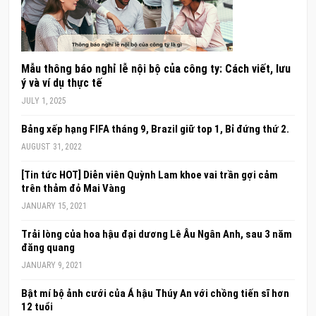
Mẫu thông báo nghỉ lễ nội bộ của công ty: Cách viết, lưu
ý và ví dụ thực tế
JULY 1, 2025
Bảng xếp hạng FIFA tháng 9, Brazil giữ top 1, Bỉ đứng thứ 2.
AUGUST 31, 2022
[Tin tức HOT] Diễn viên Quỳnh Lam khoe vai trần gợi cảm
trên thảm đỏ Mai Vàng
JANUARY 15, 2021
Trải lòng của hoa hậu đại dương Lê Âu Ngân Anh, sau 3 năm
đăng quang
JANUARY 9, 2021
Bật mí bộ ảnh cưới của Á hậu Thúy An với chồng tiến sĩ hơn
12 tuổi