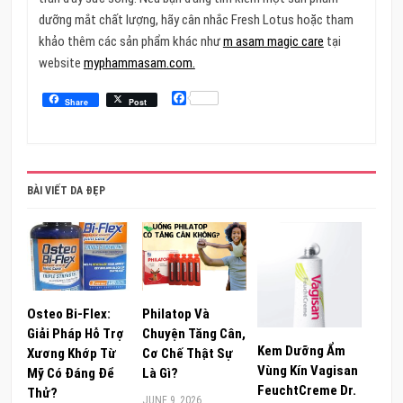
dưỡng mắt chất lượng, hãy cân nhắc Fresh Lotus hoặc tham
khảo thêm các sản phẩm khác như
m asam magic care
tại
website
myphammasam.com.
Facebook
Share
Post
BÀI VIẾT DA ĐẸP
Osteo Bi-Flex:
Philatop Và
Giải Pháp Hỗ Trợ
Chuyện Tăng Cân,
Kem Dưỡng Ẩm
Xương Khớp Từ
Cơ Chế Thật Sự
Vùng Kín Vagisan
Mỹ Có Đáng Để
Là Gì?
FeuchtCreme Dr.
Thử?
JUNE 9, 2026