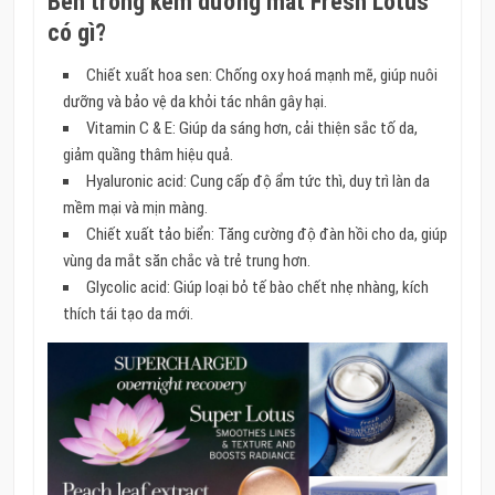
Bên trong kem dưỡng mắt Fresh Lotus
có gì?
Chiết xuất hoa sen: Chống oxy hoá mạnh mẽ, giúp nuôi
dưỡng và bảo vệ da khỏi tác nhân gây hại.
Vitamin C & E: Giúp da sáng hơn, cải thiện sắc tố da,
giảm quầng thâm hiệu quả.
Hyaluronic acid: Cung cấp độ ẩm tức thì, duy trì làn da
mềm mại và mịn màng.
Chiết xuất tảo biển: Tăng cường độ đàn hồi cho da, giúp
vùng da mắt săn chắc và trẻ trung hơn.
Glycolic acid: Giúp loại bỏ tế bào chết nhẹ nhàng, kích
thích tái tạo da mới.