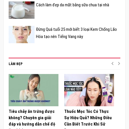
Cách làm đẹp da mặt bằng sữa chua tại nhà
Đừng Quá tuổi 25 mới biết 3 loại Kem Chống Lão
Hóa tạo nên Tiếng Vang này
LÀM ĐẸP
Tiêu chảy ăn trứng được
Thuốc Mọc Tóc Có Thực
Khám
không? Chuyên gia giải
Sự Hiệu Quả? Những Điều
Sâm 
đáp và hướng dẫn chế độ
Cần Biết Trước Khi Sử
ong 