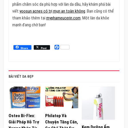
phẩm chăm sóc da phù hợp với làn da dầu, hãy khám phá bài
viết
yoosun acnes có trị mụn an toàn không
. Bạn cũng có thể
tham khảo thêm tại
myphameucerin.com
. Một làn da khỏe
mạnh đang chờ bạn!
Facebook
Share
Post
BÀI VIẾT DA ĐẸP
Osteo Bi-Flex:
Philatop Và
Giải Pháp Hỗ Trợ
Chuyện Tăng Cân,
Kem Dưỡng Ẩm