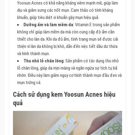
Yoosun Acnes có khả năng kháng viêm mạnh mẽ, giúp làm
dịu và giảm sưng các nốt mụn. Cam thảo có tính kháng
khuẩn, giúp tiêu diệt vi khuẩn gây mụn hiệu quả.
Dưỡng ẩm và làm mềm da
: Vitamin E trong sản phẩm
không chỉ giúp làm mềm da mà còn cung cấp độ ẩm cần
thiết cho làn da. Khi da đủ ẩm, tình trạng mụn sẽ được cải
thiện vì làn da không bị khô, dẫn đến việc tiết dầu dư thừa
và hình thành mụn.
Thu nhỏ lỗ chân lông
: Sản phẩm có tác dụng thu nhỏ
lỗ chân lông, giúp da mịn màng và ngăn ngừa sự tích tụ bã
nhờn. Điều này làm giảm nguy cơ hình thành mụn đầu đen và
mụn trứng cá.
Cách sử dụng kem Yoosun Acnes hiệu
quả