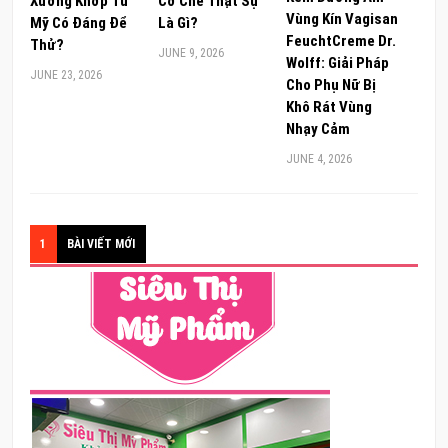
Xương Khớp Từ
Cơ Chế Thật Sự
Vùng Kín Vagisan
Mỹ Có Đáng Để
Là Gì?
FeuchtCreme Dr.
Thử?
JUNE 9, 2026
Wolff: Giải Pháp
JUNE 23, 2026
Cho Phụ Nữ Bị
Khô Rát Vùng
Nhạy Cảm
JUNE 4, 2026
1
BÀI VIẾT MỚI