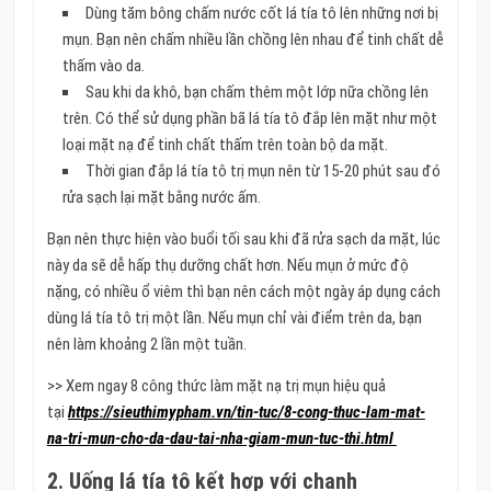
Dùng tăm bông chấm nước cốt lá tía tô lên những nơi bị
mụn. Bạn nên chấm nhiều lần chồng lên nhau để tinh chất dễ
thấm vào da.
Sau khi da khô, bạn chấm thêm một lớp nữa chồng lên
trên. Có thể sử dụng phần bã lá tía tô đắp lên mặt như một
loại mặt nạ để tinh chất thấm trên toàn bộ da mặt.
Thời gian đắp lá tía tô trị mụn nên từ 15-20 phút sau đó
rửa sạch lại mặt bằng nước ấm.
Bạn nên thực hiện vào buổi tối sau khi đã rửa sạch da mặt, lúc
này da sẽ dễ hấp thụ dưỡng chất hơn. Nếu mụn ở mức độ
nặng, có nhiều ổ viêm thì bạn nên cách một ngày áp dụng cách
dùng lá tía tô trị một lần. Nếu mụn chỉ vài điểm trên da, bạn
nên làm khoảng 2 lần một tuần.
>> Xem ngay 8 công thức làm mặt nạ trị mụn hiệu quả
tại
https://sieuthimypham.vn/tin-tuc/8-cong-thuc-lam-mat-
na-tri-mun-cho-da-dau-tai-nha-giam-mun-tuc-thi.html
2. Uống lá tía tô kết hợp với chanh