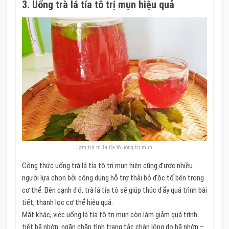
3. Uống trà lá tía tô trị mụn hiệu quả
Làm trà từ lá tía tô uống trị mụn
Công thức uống trà lá tía tô trị mụn hiện cũng được nhiều
người lựa chọn bởi công dụng hỗ trợ thải bỏ độc tố bên trong
cơ thể. Bên cạnh đó, trà lá tía tô sẽ giúp thúc đẩy quá trình bài
tiết, thanh lọc cơ thể hiệu quả.
Mặt khác, việc uống lá tía tô trị mụn còn làm giảm quá trình
tiết bã nhờn, ngăn chặn tình trạng tắc chân lông do bã nhờn –