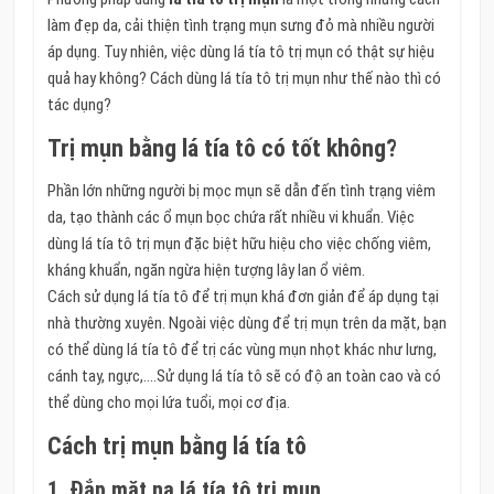
làm đẹp da, cải thiện tình trạng mụn sưng đỏ mà nhiều người
áp dụng. Tuy nhiên, việc dùng lá tía tô trị mụn có thật sự hiệu
quả hay không? Cách dùng lá tía tô trị mụn như thế nào thì có
tác dụng?
Trị mụn bằng lá tía tô có tốt không?
Phần lớn những người bị mọc mụn sẽ dẫn đến tình trạng viêm
da, tạo thành các ổ mụn bọc chứa rất nhiều vi khuẩn. Việc
dùng lá tía tô trị mụn đặc biệt hữu hiệu cho việc chống viêm,
kháng khuẩn, ngăn ngừa hiện tượng lây lan ổ viêm.
Cách sử dụng lá tía tô để trị mụn khá đơn giản để áp dụng tại
nhà thường xuyên. Ngoài việc dùng để trị mụn trên da mặt, bạn
có thể dùng lá tía tô để trị các vùng mụn nhọt khác như lưng,
cánh tay, ngực,….Sử dụng lá tía tô sẽ có độ an toàn cao và có
thể dùng cho mọi lứa tuổi, mọi cơ địa.
Cách trị mụn bằng lá tía tô
1. Đắp mặt nạ lá tía tô trị mụn