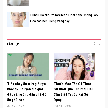
Đừng Quá tuổi 25 mới biết 3 loại Kem Chống Lão
Hóa tạo nên Tiếng Vang này
LÀM ĐẸP
Tiêu chảy ăn trứng được
Thuốc Mọc Tóc Có Thực
Khám
không? Chuyên gia giải
Sự Hiệu Quả? Những Điều
Sâm 
đáp và hướng dẫn chế độ
Cần Biết Trước Khi Sử
ong 
ăn phù hợp
Dụng
đúng
JULY 30, 2026
JULY 11, 2026
JUNE 