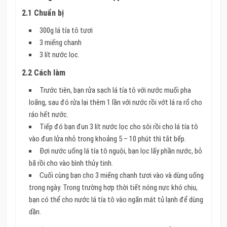
2.1 Chuẩn bị
300g lá tía tô tươi
3 miếng chanh
3 lít nước lọc.
2.2 Cách làm
Trước tiên, bạn rửa sạch lá tía tô với nước muối pha
loãng, sau đó rửa lại thêm 1 lần với nước rồi vớt lá ra rổ cho
ráo hết nước.
Tiếp đó bạn đun 3 lít nước lọc cho sôi rồi cho lá tía tô
vào đun lửa nhỏ trong khoảng 5 – 10 phút thì tắt bếp.
Đợi nước uống lá tía tô nguội, bạn lọc lấy phần nước, bỏ
bã rồi cho vào bình thủy tinh.
Cuối cùng bạn cho 3 miếng chanh tươi vào và dùng uống
trong ngày. Trong trường hợp thời tiết nóng nực khó chịu,
bạn có thể cho nước lá tía tô vào ngăn mát tủ lạnh để dùng
dần.