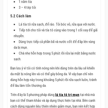
1 nắm tía
3 – 4 tép tỏi
5.2 Cách làm
Lá tía tô rửa sạch, để ráo. Tỏi bóc vỏ, rửa qua với nước.
Tiếp tới cho tỏi và tía tô cùng vào trong 1 cối xay để giã
nhuyễn.
Dùng trực tiếp cả phần bã và nước cốt để đắp lên vùng
da bị mụn.
Chà nhẹ hỗn hợp trong 5 phút rồi rửa lại mặt bằng nước
sạch.
Bạn lưu ý vì tỏi có tính nóng nên khi dùng trên da lâu sẽ khiến
da mặt bị nóng lên và có thể gây bỏng da. Vì vậy bạn chỉ nên
dùng hỗn hợp này trong khoảng 5 phút rồi rửa sạch luôn, tránh
để lâu làm tổn thương da.
Trên đây là 5 phương pháp dùng
lá tía tô trị mụn
tại nhà mà
bạn có thể tham khảo và áp dụng thực hiện tại nhà. Bên cạnh
cách dùng nguyên liệu thiên nhiên giảm mụn, bạn nên kết hợp