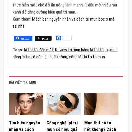
thực hiện một chế độ ăn uống lành mạnh, ít dầu mỡ nhiều rau
xanh để tăng cường hiệu quả trị mụn.
Xem thêm:
Mách bạn nguyên nhân và cách trị mụn bọc ở má
tại nhà
Facebook
Share
Post
Tags:
lá tía tô đắp mặt
,
Review trị mụn bằng lá tía tô
,
trị mụn
bằng lá tía tô có hiệu quả không
,
xông lá tía to trị mụn
BÀI VIẾT TRỊ MỤN
Tìm hiểu nguyên
Công nghệ ipl trị
Mụn thịt có tự
nhân và cách
mụn có hiệu quả
hết không? Cách