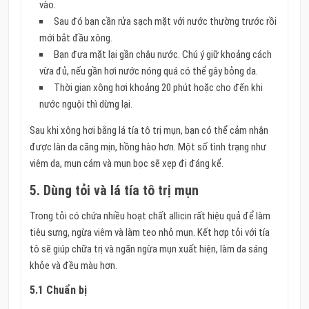
vào.
Sau đó bạn cần rửa sạch mặt với nước thường trước rồi
mới bắt đầu xông.
Bạn đưa mặt lại gần chậu nước. Chú ý giữ khoảng cách
vừa đủ, nếu gần hơi nước nóng quá có thể gây bỏng da.
Thời gian xông hơi khoảng 20 phút hoặc cho đến khi
nước nguội thì dừng lại.
Sau khi xông hơi bằng lá tía tô trị mụn, bạn có thể cảm nhận
được làn da căng mịn, hồng hào hơn. Một số tình trạng như
viêm da, mụn cám và mụn bọc sẽ xẹp đi đáng kể.
5. Dùng tỏi và lá tía tô trị mụn
Trong tỏi có chứa nhiều hoạt chất allicin rất hiệu quả để làm
tiêu sưng, ngừa viêm và làm teo nhỏ mụn. Kết hợp tỏi với tía
tô sẽ giúp chữa trị và ngăn ngừa mụn xuất hiện, làm da sáng
khỏe và đều màu hơn.
5.1 Chuẩn bị