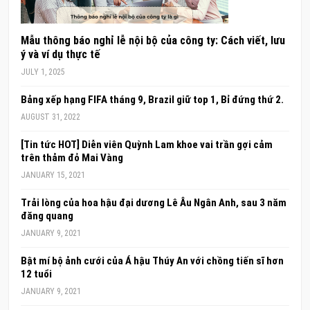
Mẫu thông báo nghỉ lễ nội bộ của công ty: Cách viết, lưu
ý và ví dụ thực tế
JULY 1, 2025
Bảng xếp hạng FIFA tháng 9, Brazil giữ top 1, Bỉ đứng thứ 2.
AUGUST 31, 2022
[Tin tức HOT] Diễn viên Quỳnh Lam khoe vai trần gợi cảm
trên thảm đỏ Mai Vàng
JANUARY 15, 2021
Trải lòng của hoa hậu đại dương Lê Âu Ngân Anh, sau 3 năm
đăng quang
JANUARY 9, 2021
Bật mí bộ ảnh cưới của Á hậu Thúy An với chồng tiến sĩ hơn
12 tuổi
JANUARY 9, 2021