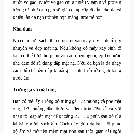
nước vo gạo. Nước vo gạo chứa nhiều vitamin và protein
tương tự như cám gạo sẽ giúp cung cấp độ ẩm cho da và
khiến làn da bạn trở nên mịn màng, tươi trẻ hơn.
Nha đam
Nha đam rửa sạch, thái nhỏ cho vào máy xay sinh tố xay
nhuyễn và đắp mặt nạ. Nếu không có máy xay sinh tố
bạn có thể tước bỏ phần vỏ xanh bên ngoài, ép lấy nước
nha đam để sử dụng đắp mặt nạ. Nếu da bạn là da nhạy
cảm thì chỉ nên đắp khoảng 15 phút rồi rửa sạch bằng
nước ấm.
Trứng gà và mật ong
Bạn có thể lấy 1 lòng đỏ trứng gà, 1/2 muỗng cà phê mật
ong, 1/3 muỗng dầu thực vật đem trộn đều tất cả với
nhau rồi đắp lên mặt để khoảng 25 – 30 phút, sau đó rửa
lại bằng nước sạch ấm. Cách này giúp da bạn hồi phục
độ ẩm và trở nên mềm mại hơn sau thời gian dài ngồi