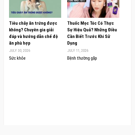
Tiêu chảy ăn trứng được
Thuốc Mọc Tóc Có Thực
Khám
không? Chuyên gia giải
Sự Hiệu Quả? Những Điều
Sâm 
đáp và hướng dẫn chế độ
Cần Biết Trước Khi Sử
ong 
ăn phù hợp
Dụng
đúng
JULY 30, 2026
JULY 11, 2026
JUNE 
Sức khỏe
Bệnh thường gặp
Sức 