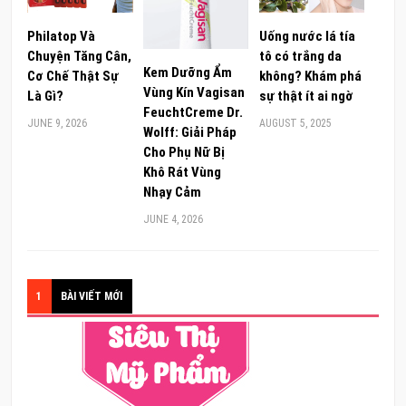
Philatop Và
Uống nước lá tía
Chuyện Tăng Cân,
tô có trắng da
Kem Dưỡng Ẩm
Cơ Chế Thật Sự
không? Khám phá
Vùng Kín Vagisan
Là Gì?
sự thật ít ai ngờ
FeuchtCreme Dr.
JUNE 9, 2026
AUGUST 5, 2025
Wolff: Giải Pháp
Cho Phụ Nữ Bị
Khô Rát Vùng
Nhạy Cảm
JUNE 4, 2026
1
BÀI VIẾT MỚI