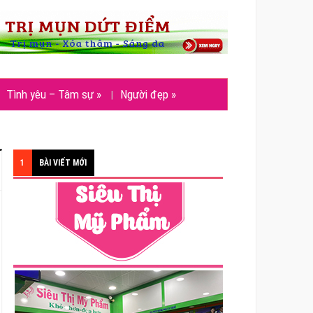
Tình yêu – Tâm sự
»
Người đẹp
»
1
BÀI VIẾT MỚI