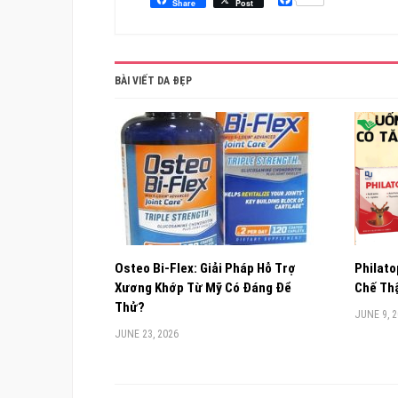
Share
Post
BÀI VIẾT DA ĐẸP
Osteo Bi-Flex: Giải Pháp Hỗ Trợ
Philato
Xương Khớp Từ Mỹ Có Đáng Để
Chế Thậ
Thử?
JUNE 9, 
JUNE 23, 2026