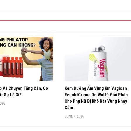
p Và Chuyện Tăng Cân, Cơ
Kem Dưỡng Ẩm Vùng Kín Vagisan
t Sự Là Gì?
FeuchtCreme Dr. Wolff: Giải Pháp
Cho Phụ Nữ Bị Khô Rát Vùng Nhạy
2026
Cảm
JUNE 4, 2026