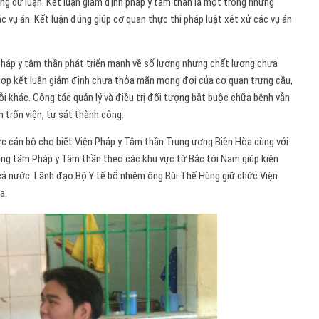
ong dư luận. Kết luận giám định pháp y tâm thần là một trong những
ác vụ án. Kết luận đúng giúp cơ quan thực thi pháp luật xét xử các vụ án
pháp y tâm thần phát triển mạnh về số lượng nhưng chất lượng chưa
hợp kết luận giám định chưa thỏa mãn mong đợi của cơ quan trưng cầu,
ỗi khác. Công tác quản lý và điều trị đối tượng bắt buộc chữa bệnh vẫn
 trốn viện, tự sát thành công.
 cán bộ cho biết Viện Pháp y Tâm thần Trung ương Biên Hòa cùng với
ung tâm Pháp y Tâm thần theo các khu vực từ Bắc tới Nam giúp kiện
cả nước. Lãnh đạo Bộ Y tế bổ nhiệm ông Bùi Thế Hùng giữ chức Viện
a.