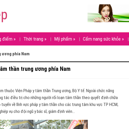
ẹp
g điểm
»
Thời trang
»
Mỹ phẩm
»
Cẩm nang sức khỏe
»
ng ương phía Nam
tâm thần trung ương phía Nam
am thuộc Viện Pháp y tâm thần Trung ương, Bộ Y tế. Ngoài chức năng
ng tác điều trị cho những người rối loạn tâm thần theo quyết định chữa
o tuyến về lĩnh vực pháp y tâm thần cho các trung tâm khu vực TP HCM,
iệp vụ cho đội ngũ y bác sĩ, giám định viên…