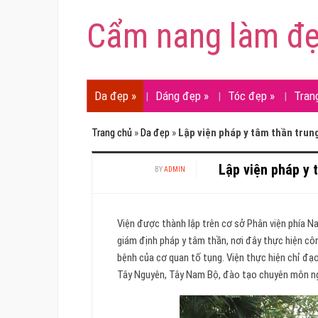
Cẩm nang làm đ
Da đẹp
»
Dáng đẹp
»
Tóc đẹp
»
Tran
Trang chủ
»
Da đẹp
»
Lập viện pháp y tâm thần tru
Lập viện pháp y 
BY
ADMIN
Viện được thành lập trên cơ sở Phân viện phía N
giám định pháp y tâm thần, nơi đây thực hiện cô
bệnh của cơ quan tố tụng. Viện thực hiện chỉ đạ
Tây Nguyên, Tây Nam Bộ, đào tạo chuyên môn ngh