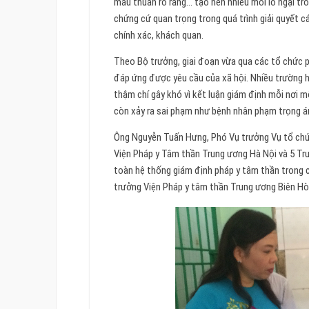
mâu thuẫn rõ ràng… tạo nên nhiều mối lo ngại tr
chứng cứ quan trọng trong quá trình giải quyết c
chính xác, khách quan.
Theo Bộ trưởng, giai đoạn vừa qua các tổ chức 
đáp ứng được yêu cầu của xã hội. Nhiều trường 
thậm chí gây khó vì kết luận giám định mỗi nơi m
còn xảy ra sai phạm như bệnh nhân phạm trọng án
Ông Nguyễn Tuấn Hưng, Phó Vụ trưởng Vụ tổ chức
Viện Pháp y Tâm thần Trung ương Hà Nội và 5 Tr
toàn hệ thống giám định pháp y tâm thần trong 
trưởng Viện Pháp y tâm thần Trung ương Biên Hò