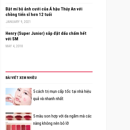
Bật mí bộ ảnh cưới của Á hậu Thúy An với
chồng tiến sĩ hơn 12 tuổi
JANUARY 9, 2021
Henry (Super Junior) sắp đặt dấu chấm hết
với SM
MAY 4, 2018
BÀI VIẾT XEM NHIỀU
5 cách trị mụn cấp tốc tại nhà hiệu
quả và nhanh nhất
5 màu son hợp với da ngăm mà các
nàng không nên bỏ lỡ