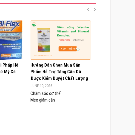
ải Pháp Hỗ
Hướng Dẫn Chọn Mua Sản
Choline Alfoscerate
Từ Mỹ Có
Phẩm Hỗ Trợ Tăng Cân Đã
Hiểu Về Công Dụng,
Được Kiểm Duyệt Chất Lượng
Và Lưu Ý Quan Trọn
JUNE 10, 2026
JUNE 9, 2026
Chăm sóc cơ thể
Chăm sóc cơ thể
Mẹo giảm cân
Sức khỏe