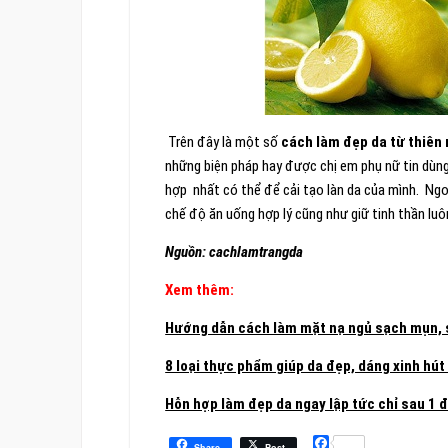
Trên đây là một số
cách làm đẹp da từ thiên 
những biện pháp hay được chị em phụ nữ tin dùng
hợp nhất có thể để cải tạo làn da của mình. Ng
chế độ ăn uống hợp lý cũng như giữ tinh thần luôn
Nguồn: cachlamtrangda
Xem thêm:
Hướng dẫn cách làm mặt nạ ngủ sạch mụn, s
8 loại thực phẩm giúp da đẹp, dáng xinh hút
Hỗn hợp làm đẹp da ngay lập tức chỉ sau 1 
Facebook
Share
Post