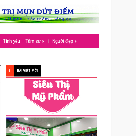
Tình yêu – Tâm sự
»
Người đẹp
»
1
BÀI VIẾT MỚI