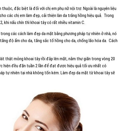
huộc, đặc biệt là đối với chị em phụ nữ nội trợ. Ngoài là nguyên liệu
cho các chị em làm đẹp, cải thiện làn da trắng hồng hiệu quả. Trong
2, khi nấu chín thì khoai tây có rất nhiều vitamin C.
ột trong các cách làm đẹp da mặt bằng phương pháp tự nhiên ở nhà, nó
 tăng độ ẩm cho da, tăng sắc tố hồng cho da, chống lão hóa da. Cách
lát thật mỏng khoai tây rồi đắp lên mặt, nằm thư giãn trong vòng 20
ực hiện đều đặn tuần 2 lần để đạt được hiệu quả tối ưu nhất có
p tự nhiên tại nhà không tốn kém. Làm đẹp da mặt từ khoai tây sẽ