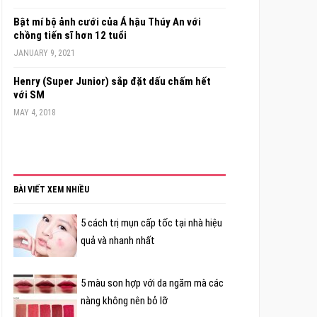
Bật mí bộ ảnh cưới của Á hậu Thúy An với
chồng tiến sĩ hơn 12 tuổi
JANUARY 9, 2021
Henry (Super Junior) sắp đặt dấu chấm hết
với SM
MAY 4, 2018
BÀI VIẾT XEM NHIỀU
5 cách trị mụn cấp tốc tại nhà hiệu
quả và nhanh nhất
5 màu son hợp với da ngăm mà các
nàng không nên bỏ lỡ