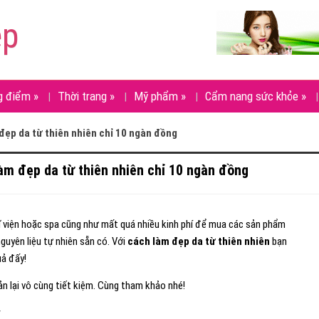
ẹp
g điểm
»
Thời trang
»
Mỹ phẩm
»
Cẩm nang sức khỏe
»
ẹp da từ thiên nhiên chỉ 10 ngàn đồng
m đẹp da từ thiên nhiên chỉ 10 ngàn đồng
ĩ viện hoặc spa cũng như mất quá nhiều kinh phí để mua các sản phẩm
uyên liệu tự nhiên sẵn có. Với
cách làm đẹp da từ thiên nhiên
bạn
uả đấy!
ản lại vô cùng tiết kiệm. Cùng tham khảo nhé!
y