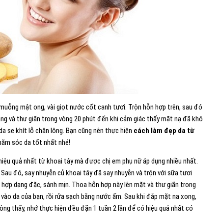
 muỗng mật ong, vài giọt nước cốt canh tươi. Trộn hỗn hợp trên, sau đó
g và thư giãn trong vòng 20 phút đến khi cảm giác thấy mặt nạ đã khô
da se khít lỗ chân lông. Bạn cũng nên thực hiện
cách làm đẹp da từ
hăm sóc da tốt nhất nhé!
iệu quả nhất từ khoai tây mà được chị em phụ nữ áp dụng nhiều nhất.
 Sau đó, say nhuyễn củ khoai tây đã say nhuyễn và trộn với sữa tươi
hợp dạng đặc, sánh mịn. Thoa hỗn hợp này lên mặt và thư giãn trong
vào da của bạn, rồi rửa sạch bằng nước ấm. Sau khi đắp mặt na xong,
ông thấy, nhớ thực hiện đều đặn 1 tuần 2 lần để có hiệu quả nhất có