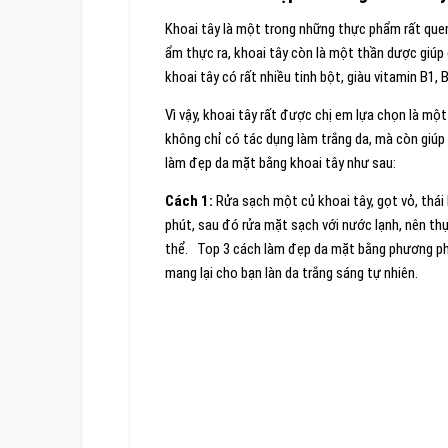
Khoai tây là một trong những thực phẩm rất quen t
ẩm thực ra, khoai tây còn là một thần dược giúp 
khoai tây có rất nhiều tinh bột, giàu vitamin B1, B
Vì vậy, khoai tây rất được chị em lựa chọn là m
không chỉ có tác dụng làm trắng da, mà còn giúp
làm đẹp da mặt bằng khoai tây như sau:
Cách 1:
Rửa sạch một củ khoai tây, gọt vỏ, thái 
phút, sau đó rửa mặt sạch với nước lạnh, nên th
thể. Top 3 cách làm đẹp da mặt bằng phương phá
mang lại cho bạn làn da trắng sáng tự nhiên.