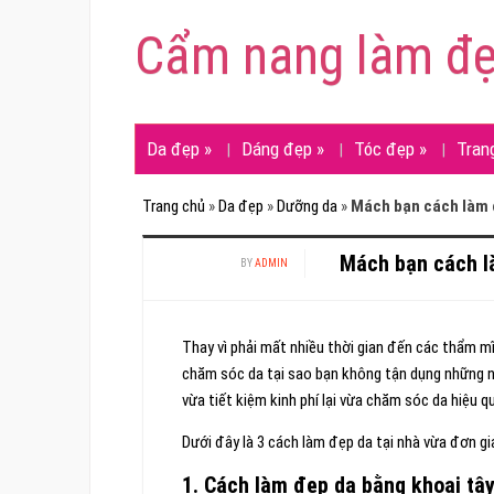
Cẩm nang làm đ
Da đẹp
»
Dáng đẹp
»
Tóc đẹp
»
Tran
Trang chủ
»
Da đẹp
»
Dưỡng da
»
Mách bạn cách làm đ
Mách bạn cách là
BY
ADMIN
Thay vì phải mất nhiều thời gian đến các thẩm m
chăm sóc da tại sao bạn không tận dụng những ng
vừa tiết kiệm kinh phí lại vừa chăm sóc da hiệu q
Dưới đây là 3 cách làm đẹp da tại nhà vừa đơn gi
1. Cách làm đẹp da bằng khoai tâ