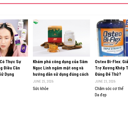
 Có Thực Sự
Khám phá công dụng của Sâm
Osteo Bi-Flex: Gi
g Điều Cần
Ngọc Linh ngâm mật ong và
Trợ Xương Khớp 
 Sử Dụng
hướng dẫn sử dụng đúng cách
Đáng Để Thử?
JUNE 25, 2026
JUNE 23, 2026
Sức khỏe
Chăm sóc cơ thể
Da đẹp