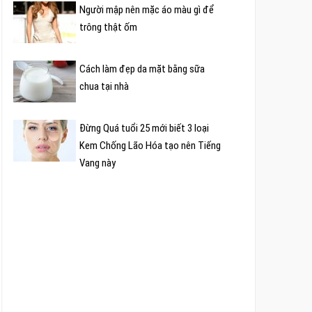
Người mập nên mặc áo màu gì để
trông thật ốm
Cách làm đẹp da mặt bằng sữa
chua tại nhà
Đừng Quá tuổi 25 mới biết 3 loại
Kem Chống Lão Hóa tạo nên Tiếng
Vang này