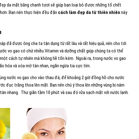
 đẹp da mặt bằng chanh tươi sẽ giúp bạn loại bỏ được những tố chết
g hơn. Bạn nên thực hiện đều đặn
cách làm đẹp da từ thiên nhiên
này
o
áp đã được ông cha ta tận dụng từ rất lâu và rất hiệu quả, nên cho tới
 nước vo gạo có chứ nhiều Vitamin và dưỡng chất giúp chúng ta có thể
mịn một cách tự nhiên mà không hề tốn kém. Ngoài ra, trong nước vo gạo
lão hóa và xóa mờ tàn nhan, ngăn ngừa tia cực tím.
ùng nước vo gạo cho vào thau đá, để khoảng 2 giờ đồng hồ cho nước
ớc đục trắng thoa lên mặt. Bạn nên chú ý thoa lên những vùng bị nám
tàn nhang. Thư giãn tầm 10 phút và sau đó rửa sạch mặt với nước lạnh.