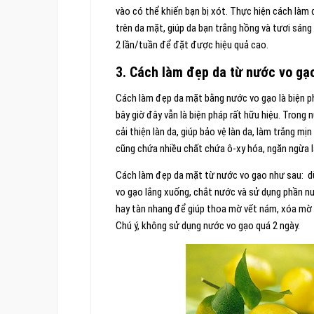
vào có thể khiến bạn bị xót. Thực hiện cách làm
trên da mặt, giúp da bạn trắng hồng và tươi sán
2 lần/tuần để đặt được hiệu quả cao.
3. Cách làm đẹp da từ nước vo gạ
Cách làm đẹp da mặt bằng nước vo gạo là biện ph
bây giờ đây vẫn là biện pháp rất hữu hiệu. Trong
cải thiện làn da, giúp bảo vệ làn da, làm trắng 
cũng chứa nhiều chất chứa ô-xy hóa, ngăn ngừa 
Cách làm đẹp da mặt từ nước vo gạo như sau: d
vo gạo lắng xuống, chắt nước và sử dụng phần nư
hay tàn nhang để giúp thoa mờ vết nám, xóa mờ 
Chú ý, không sử dụng nước vo gạo quá 2 ngày.