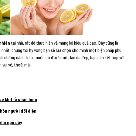
nhiên
tại nhà, rất dễ thực hiện và mang lại hiệu quả cao. Đây cũng là
 nhất, chúng tôi hy vọng bạn sẽ lựa chọn cho mình một biện pháp phù
oài những cách trên, muốn có được một làn da đẹp, bạn nên kết hợp với
 vui vẻ, thoải mái.
e khít lỗ chân lông
 hồn người đối diện
đêm ngủ dậy