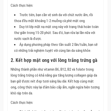
Cách thực hiện:
Trước tiên, bạn cần vệ sinh da với chút nước ấm, rồi
thoa đều mặt khoảng 1-2 muỗng cà phê mật ong.
Duy trì lớp mặt nạ mật ong này với trạng thái hoàn toàn
thư giãn trong 15-20 phút. Sau đó, bạn rửa lại lần nữa với
nước sạch là được.
Áp dụng phương pháp theo tần suất 2 lần/tuần, bạn sẽ
có những trải nghiệm tuyệt vời cùng làn da sáng khỏe.
2. Kết hợp mật ong với lòng trắng trứng gà
Những thành phần như vitamin B6, B12, B2 và folate trong
lòng trắng trứng có khả năng gia tăng lượng collagen giúp da
bạn giữ được nét đẹp tươi sáng lâu dài. Kết hợp cùng mật
ong, công thức này lại đảm bảo cấp ẩm, ngăn ngừa hiện tượng
khô ráp trên da.
Cách thực hiện: