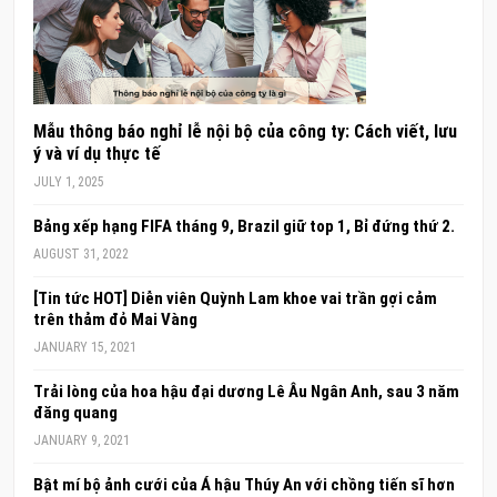
Mẫu thông báo nghỉ lễ nội bộ của công ty: Cách viết, lưu
ý và ví dụ thực tế
JULY 1, 2025
Bảng xếp hạng FIFA tháng 9, Brazil giữ top 1, Bỉ đứng thứ 2.
AUGUST 31, 2022
[Tin tức HOT] Diễn viên Quỳnh Lam khoe vai trần gợi cảm
trên thảm đỏ Mai Vàng
JANUARY 15, 2021
Trải lòng của hoa hậu đại dương Lê Âu Ngân Anh, sau 3 năm
đăng quang
JANUARY 9, 2021
Bật mí bộ ảnh cưới của Á hậu Thúy An với chồng tiến sĩ hơn