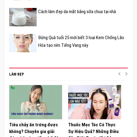
Cách làm đẹp da mặt bằng sữa chua tại nhà
Đừng Quá tuổi 25 mới biết 3 loại Kem Chống Lão
Hóa tạo nên Tiếng Vang này
LÀM ĐẸP
Tiêu chảy ăn trứng được
Thuốc Mọc Tóc Có Thực
Khám
không? Chuyên gia giải
Sự Hiệu Quả? Những Điều
Sâm 