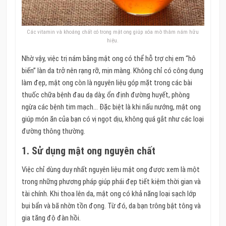
Các vitamin và khoáng chất có trong mật ong giúp xóa mờ thâm nám hữu
hiệu.
Nhờ vậy, việc trị nám bằng mật ong có thể hỗ trợ chị em “hô
biến” làn da trở nên rạng rỡ, mịn màng. Không chỉ có công dụng
làm đẹp, mật ong còn là nguyên liệu góp mặt trong các bài
thuốc chữa bệnh đau dạ dày, ổn định đường huyết, phòng
ngừa các bệnh tim mạch… Đặc biệt là khi nấu nướng, mật ong
giúp món ăn của bạn có vị ngọt dịu, không quá gắt như các loại
đường thông thường.
1. Sử dụng mật ong nguyên chất
Việc chỉ dùng duy nhất nguyên liệu mật ong được xem là một
trong những phương pháp giúp phái đẹp tiết kiệm thời gian và
tài chính. Khi thoa lên da, mật ong có khả năng loại sạch lớp
bụi bẩn và bã nhờn tồn đọng. Từ đó, da bạn trông bật tông và
gia tăng độ đàn hồi.