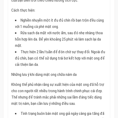
của bạn biến đổi theo chiều hướng tích cực.
Cách thực hiện:
Nghiền nhuyễn một ít đu đủ chín rồi bạn trộn đều cùng
với 1 muỗng cà phê mật ong.
Rửa sạch da mặt với nước ấm, sau đó nhẹ nhàng thoa
hỗn hợp lên da. Để yên khoảng 25 phút và làm sạch lại da
mặt.
Thực hiện 2 lần/tuần để đón chờ sự thay đổi. Ngoài đu
đủ chín, bạn có thể sử dụng trái bơ kết hợp với mật ong để
cải thiện làn da.
Những lưu ý khi dùng mật ong chữa nám da
Không thể phủ nhận rằng sự xuất hiện của mật ong đã hỗ trợ
cho con người rất nhiều trong hành trình chinh phục cái đẹp.
Thế nhưng để tránh mắc phải những sai lầm đáng tiếc dùng
mật trị nám, bạn cần lưu ý những điều sau.
Tình trạng buôn bán mật ong giả ngày càng gia tăng đã