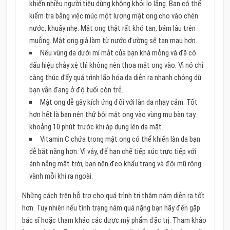
khiến nhiều người tiêu dùng không khỏi lo lắng. Bạn có thể
kiểm tra bằng việc múc một lượng mật ong cho vào chén
nước, khuấy nhẹ. Mật ong thật rất khó tan, bám lâu trên
muỗng. Mật ong giả làm từ nước đường sẽ tan mau hơn.
Nếu vùng da dưới mí mắt của bạn khá mỏng và đã có
dấu hiệu chảy xệ thì không nên thoa mật ong vào. Vì nó chỉ
càng thúc đẩy quá trình lão hóa da diễn ra nhanh chóng dù
bạn vẫn đang ở độ tuổi còn trẻ.
Mật ong dễ gây kích ứng đối với làn da nhạy cảm. Tốt
hơn hết là bạn nên thử bôi mật ong vào vùng mu bàn tay
khoảng 10 phút trước khi áp dụng lên da mặt.
Vitamin C chứa trong mật ong có thể khiến làn da bạn
dễ bắt nắng hơn. Vì vậy, để hạn chế tiếp xúc trực tiếp với
ánh nắng mặt trời, bạn nên đeo khẩu trang và đội mũ rộng
vành mỗi khi ra ngoài.
Những cách trên hỗ trợ cho quá trình trị thâm nám diễn ra tốt
hơn. Tuy nhiên nếu tình trạng nám quá nặng bạn hãy đến gặp
bác sĩ hoặc tham khảo các dược mỹ phẩm đặc trị. Tham khảo