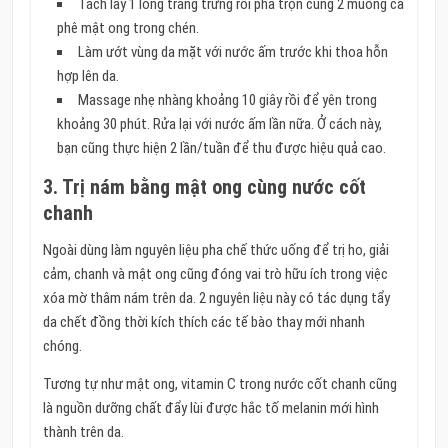
Tách lấy 1 lòng trắng trứng rồi pha trộn cùng 2 muỗng cà
phê mật ong trong chén.
Làm ướt vùng da mặt với nước ấm trước khi thoa hỗn
hợp lên da.
Massage nhẹ nhàng khoảng 10 giây rồi để yên trong
khoảng 30 phút. Rửa lại với nước ấm lần nữa. Ở cách này,
bạn cũng thực hiện 2 lần/tuần để thu được hiệu quả cao.
3. Trị nám bằng mật ong cùng nước cốt
chanh
Ngoài dùng làm nguyên liệu pha chế thức uống để trị ho, giải
cảm, chanh và mật ong cũng đóng vai trò hữu ích trong việc
xóa mờ thâm nám trên da. 2 nguyên liệu này có tác dụng tẩy
da chết đồng thời kích thích các tế bào thay mới nhanh
chóng.
Tương tự như mật ong, vitamin C trong nước cốt chanh cũng
là nguồn dưỡng chất đẩy lùi được hắc tố melanin mới hình
thành trên da.