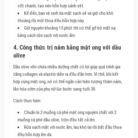
cốt chanh, tạo nên hỗn hợp sánh sệt.
Kế đến, bạn vệ sinh da mặt sạch sẽ và giữ cho khô
thoáng rồi mới thoa đều hỗn hợp này.
Giữ nguyên khoảng 15 phút thì có thể gỡ bỏ mặt nạ
bằng cách rửa sạch với nước ấm.
4. Công thức trị nám bằng mật ong với dầu
olive
Dầu olive vốn chứa nhiều dưỡng chất có lợi giúp quá trình gia
tăng collagen và elastin diễn ra đều đặn hơn. Vì thế, khi kết
hợp cùng mật ong, nó có thể ngăn cản hiện tượng thâm nám,
lão hóa sớm của phụ nữ lúc bước sang tuổi 30.
Cách thực hiện:
Chuẩn bị 2 muỗng cà phê mật ong nguyên chất với 2
muỗng cà phê dầu olive, trộn đều tất cả lên.
Rửa sạch mặt với nước ấm, lau khô lại rồi bắt đầu thoa
đều hỗn hợp lên da.