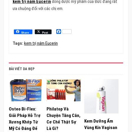
kem trị nám Eucerin
dòng dược mỹ phẩm của Đức đang rất
ưa chuộng đối với các chị em.
Facebook
Share
Post
Tags:
kem trị nám Eucerin
BÀI VIẾT DA ĐẸP
Osteo Bi-Flex:
Philatop Và
Giải Pháp Hỗ Trợ
Chuyện Tăng Cân,
Kem Dưỡng Ẩm
Xương Khớp Từ
Cơ Chế Thật Sự
Vùng Kín Vagisan
Mỹ Có Đáng Để
Là Gì?