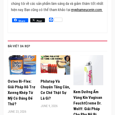
chúng tôi về các sản phẩm làm sáng da và giảm thâm tốt nhất
hiện nay. Bạn cũng có thể tham khảo tại
myphameucerin.com
Facebook
Share
Post
BÀI VIẾT DA ĐẸP
Osteo Bi-Flex:
Philatop Và
Giải Pháp Hỗ Trợ
Chuyện Tăng Cân,
Kem Dưỡng Ẩm
Xương Khớp Từ
Cơ Chế Thật Sự
Vùng Kín Vagisan
Mỹ Có Đáng Để
Là Gì?
FeuchtCreme Dr.
Thử?
JUNE 9, 2026
Wolff: Giải Pháp
JUNE 23, 2026
Cho Phụ Nữ Bị