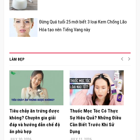
Đừng Quá tuổi 25 mới biết 3 loại Kem Chống Lão
Hóa tạo nên Tiếng Vang này
LÀM ĐẸP
Tiêu chảy ăn trứng được
Thuốc Mọc Tóc Có Thực
Khám
không? Chuyên gia giải
Sự Hiệu Quả? Những Điều
Sâm 
đáp và hướng dẫn chế độ
Cần Biết Trước Khi Sử
ong 
ăn phù hợp
Dụng
đúng
JULY 30, 2026
JULY 11, 2026