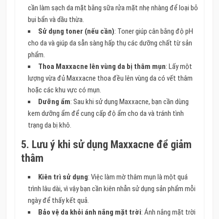
cần làm sạch da mặt bằng sữa rửa mặt nhẹ nhàng để loại bỏ
bụi bẩn và dầu thừa.
Sử dụng toner (nếu cần)
: Toner giúp cân bằng độ pH
cho da và giúp da sẵn sàng hấp thụ các dưỡng chất từ sản
phẩm.
Thoa Maxxacne lên vùng da bị thâm mụn
: Lấy một
lượng vừa đủ Maxxacne thoa đều lên vùng da có vết thâm
hoặc các khu vực có mụn.
Dưỡng ẩm
: Sau khi sử dụng Maxxacne, bạn cần dùng
kem dưỡng ẩm để cung cấp độ ẩm cho da và tránh tình
trạng da bị khô.
5. Lưu ý khi sử dụng Maxxacne để giảm
thâm
Kiên trì sử dụng
: Việc làm mờ thâm mụn là một quá
trình lâu dài, vì vậy bạn cần kiên nhẫn sử dụng sản phẩm mỗi
ngày để thấy kết quả.
Bảo vệ da khỏi ánh nắng mặt trời
: Ánh nắng mặt trời