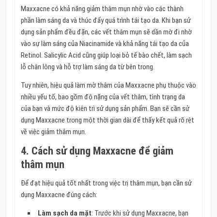
Maxxacne có khả năng giảm thâm mụn nhờ vào các thành
phần làm sáng da và thúc đẩy quá trình tái tạo da. Khi bạn sử
dụng sản phẩm đều đặn, các vết thâm mụn sẽ dần mờ đi nhờ
vào sự làm sáng của Niacinamide và khả năng tái tạo da của
Retinol. Salicylic Acid cũng giúp loại bỏ tế bào chết, làm sạch
lỗ chân lông và hỗ trợ làm sáng da từ bên trong.
Tuy nhiên, hiệu quả làm mờ thâm của Maxxacne phụ thuộc vào
nhiều yếu tố, bao gồm độ nặng của vết thâm, tình trạng da
của bạn và mức độ kiên trì sử dụng sản phẩm. Bạn sẽ cần sử
dụng Maxxacne trong một thời gian dài để thấy kết quả rõ rệt
về việc giảm thâm mụn.
4. Cách sử dụng Maxxacne để giảm
thâm mụn
Để đạt hiệu quả tốt nhất trong việc trị thâm mụn, bạn cần sử
dụng Maxxacne đúng cách:
Làm sạch da mặt
: Trước khi sử dụng Maxxacne, bạn