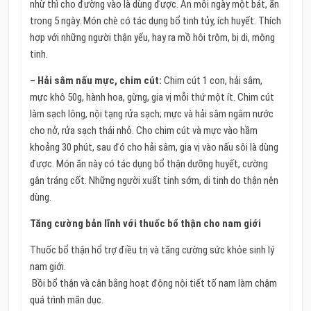
nhừ thì cho đường vào là dùng được. Ăn mỗi ngày một bát, ăn
trong 5 ngày. Món chè có tác dụng bổ tinh tủy, ích huyết. Thích
hợp với những người thận yếu, hay ra mồ hôi trộm, bị di, mộng
tinh.
– Hải sâm nấu mực, chim cút:
Chim cút 1 con, hải sâm,
mực khô 50g, hành hoa, gừng, gia vị mỗi thứ một ít. Chim cút
làm sạch lông, nội tạng rửa sạch; mực và hải sâm ngâm nước
cho nở, rửa sạch thái nhỏ. Cho chim cút và mực vào hầm
khoảng 30 phút, sau đó cho hải sâm, gia vị vào nấu sôi là dùng
được. Món ăn này có tác dụng bổ thận dưỡng huyết, cường
gân tráng cốt. Những người xuất tinh sớm, di tinh do thận nên
dùng.
Tăng cường bản lĩnh với thuốc bổ thận cho nam giới
Thuốc bổ thận hổ trợ điều trị và tăng cường sức khỏe sinh lý
nam giới.
Bồi bổ thận và cân bằng hoạt động nội tiết tố nam làm chậm
quá trình mãn dục.