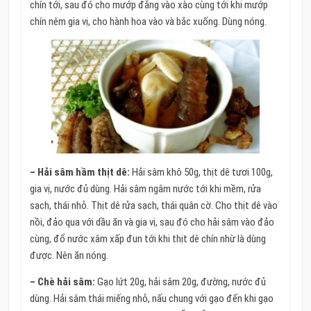
chín tới, sau đó cho mướp đắng vào xào cùng tới khi mướp
chín nêm gia vị, cho hành hoa vào và bắc xuống. Dùng nóng.
– Hải sâm hầm thịt dê:
Hải sâm khô 50g, thịt dê tươi 100g,
gia vị, nước đủ dùng. Hải sâm ngâm nước tới khi mềm, rửa
sạch, thái nhỏ. Thịt dê rửa sạch, thái quân cờ. Cho thịt dê vào
nồi, đảo qua với dầu ăn và gia vị, sau đó cho hải sâm vào đảo
cùng, đổ nước xâm xấp đun tới khi thịt dê chín nhừ là dùng
được. Nên ăn nóng.
– Chè hải sâm:
Gạo lứt 20g, hải sâm 20g, đường, nước đủ
dùng. Hải sâm thái miếng nhỏ, nấu chung với gạo đến khi gạo