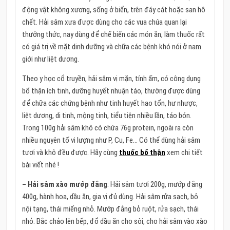
động vật không xương, sống ở biển, trên đáy cát hoặc san hô
chết. Hải sâm xưa được dùng cho các vua chúa quan lại
thưởng thức, nay dùng để chế biến các món ăn, làm thuốc rất
có giá trị về mặt dinh dưỡng và chữa các bệnh khó nói ở nam
giới như liệt dương.
Theo y học cổ truyền, hải sâm vị mặn, tính ấm, có công dụng
bổ thận ích tinh, dưỡng huyết nhuận táo, thường được dùng
để chữa các chứng bệnh như tinh huyết hao tổn, hư nhược,
liệt dương, di tinh, mộng tinh, tiểu tiện nhiều lần, táo bón.
Trong 100g hải sâm khô có chứa 76g protein, ngoài ra còn
nhiều nguyên tố vi lượng như P, Cu, Fe… Có thể dùng hải sâm
tươi và khô đều được. Hãy cùng
thuốc bổ thận
xem chi tiết
bài viết nhé !
– Hải sâm xào mướp đắng
: Hải sâm tươi 200g, mướp đắng
400g, hành hoa, dầu ăn, gia vị đủ dùng. Hải sâm rửa sạch, bỏ
nội tạng, thái miếng nhỏ. Mướp đắng bỏ ruột, rửa sạch, thái
nhỏ. Bắc chảo lên bếp, đổ dầu ăn cho sôi, cho hải sâm vào xào