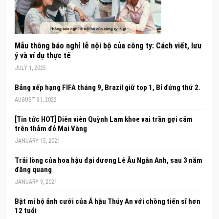
Mẫu thông báo nghỉ lễ nội bộ của công ty: Cách viết, lưu
ý và ví dụ thực tế
JULY 1, 2025
Bảng xếp hạng FIFA tháng 9, Brazil giữ top 1, Bỉ đứng thứ 2.
AUGUST 31, 2022
[Tin tức HOT] Diễn viên Quỳnh Lam khoe vai trần gợi cảm
trên thảm đỏ Mai Vàng
JANUARY 15, 2021
Trải lòng của hoa hậu đại dương Lê Âu Ngân Anh, sau 3 năm
đăng quang
JANUARY 9, 2021
Bật mí bộ ảnh cưới của Á hậu Thúy An với chồng tiến sĩ hơn
12 tuổi