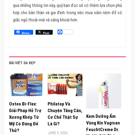
qua những thông tin này, quý bạn đọc sẽ có thêm lựa chọn phù
hợp cho bản thân và gia đình trong việc mua sắm nệm để có
giấc ngủ thoải mái và sảng khoái hơn.
Facebook
Share
Post
BÀI VIẾT DA ĐẸP
Osteo Bi-Flex:
Philatop Và
Giải Pháp Hỗ Trợ
Chuyện Tăng Cân,
Kem Dưỡng Ẩm
Xương Khớp Từ
Cơ Chế Thật Sự
Vùng Kín Vagisan
Mỹ Có Đáng Để
Là Gì?
FeuchtCreme Dr.
Thử?
JUNE 9, 2026