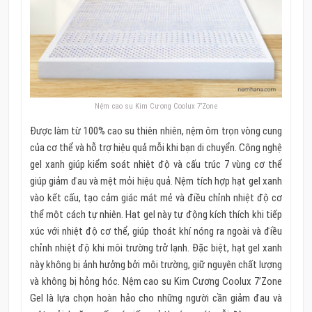
Nệm cao su Kim Cương Coolux 7’Zone
Được làm từ 100% cao su thiên nhiên, nệm ôm trọn vòng cung
của cơ thể và hỗ trợ hiệu quả mỗi khi bạn di chuyển. Công nghệ
gel xanh giúp kiểm soát nhiệt độ và cấu trúc 7 vùng cơ thể
giúp giảm đau và mệt mỏi hiệu quả. Nệm tích hợp hạt gel xanh
vào kết cấu, tạo cảm giác mát mẻ và điều chỉnh nhiệt độ cơ
thể một cách tự nhiên. Hạt gel này tự động kích thích khi tiếp
xúc với nhiệt độ cơ thể, giúp thoát khí nóng ra ngoài và điều
chỉnh nhiệt độ khi môi trường trở lạnh. Đặc biệt, hạt gel xanh
này không bị ảnh hưởng bởi môi trường, giữ nguyên chất lượng
và không bị hỏng hóc. Nệm cao su Kim Cương Coolux 7’Zone
Gel là lựa chọn hoàn hảo cho những người cần giảm đau và