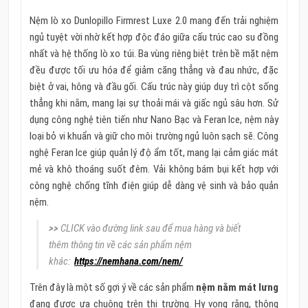
Nệm lò xo Dunlopillo Firmrest Luxe 2.0 mang đến trải nghiệm
ngủ tuyệt vời nhờ kết hợp độc đáo giữa cấu trúc cao su đồng
nhất và hệ thống lò xo túi. Ba vùng riêng biệt trên bề mặt nệm
đều được tối ưu hóa để giảm căng thẳng và đau nhức, đặc
biệt ở vai, hông và đầu gối. Cấu trúc này giúp duy trì cột sống
thẳng khi nằm, mang lại sự thoải mái và giấc ngủ sâu hơn. Sử
dụng công nghệ tiên tiến như Nano Bạc và Feran Ice, nệm này
loại bỏ vi khuẩn và giữ cho môi trường ngủ luôn sạch sẽ. Công
nghệ Feran Ice giúp quản lý độ ẩm tốt, mang lại cảm giác mát
mẻ và khô thoáng suốt đêm. Vải không bám bụi kết hợp với
công nghệ chống tĩnh điện giúp dễ dàng vệ sinh và bảo quản
nệm.
>>
CLICK vào đường link sau để mua hàng và biết
thêm thông tin về các sản phẩm nệm
khác:
https://nemhana.com/nem/
Trên đây là một số gợi ý về các sản phẩm
nệm nằm mát lưng
đang được ưa chuộng trên thị trường. Hy vọng rằng, thông