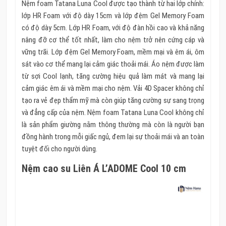
Nệm foam Tatana Luna Cool được tạo thành từ hai lớp chính:
lớp HR Foam với độ dày 15cm và lớp đệm Gel Memory Foam
có độ dày 5cm. Lớp HR Foam, với độ đàn hồi cao và khả năng
nâng đỡ cơ thể tốt nhất, làm cho nệm trở nên cứng cáp và
vững trãi. Lớp đệm Gel Memory Foam, mềm mại và êm ái, ôm
sát vào cơ thể mang lại cảm giác thoải mái. Áo nệm được làm
từ sợi Cool lạnh, tăng cường hiệu quả làm mát và mang lại
cảm giác êm ái và mềm mại cho nệm. Vải 4D Spacer không chỉ
tạo ra vẻ đẹp thẩm mỹ mà còn giúp tăng cường sự sang trọng
và đẳng cấp của nệm. Nệm foam Tatana Luna Cool không chỉ
là sản phẩm giường nằm thông thường mà còn là người bạn
đồng hành trong mỗi giấc ngủ, đem lại sự thoải mái và an toàn
tuyệt đối cho người dùng.
Nệm cao su Liên Á L’ADOME Cool 10 cm