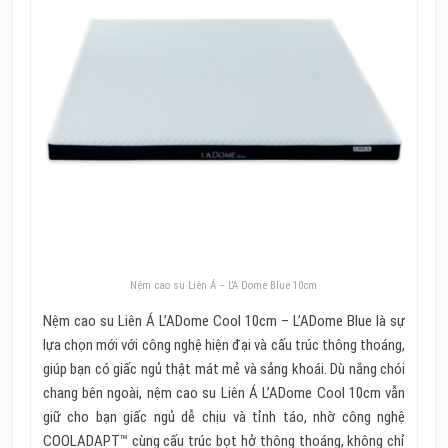
Nệm cao su Liên Á – L’A Dome Blue 10cm
Nệm cao su Liên Á L’ADome Cool 10cm – L’ADome Blue là sự
lựa chọn mới với công nghệ hiện đại và cấu trúc thông thoáng,
giúp bạn có giấc ngủ thật mát mẻ và sảng khoái. Dù nắng chói
chang bên ngoài, nệm cao su Liên Á L’ADome Cool 10cm vẫn
giữ cho bạn giấc ngủ dễ chịu và tỉnh táo, nhờ công nghệ
COOLADAPT™ cùng cấu trúc bọt hở thông thoáng, không chỉ