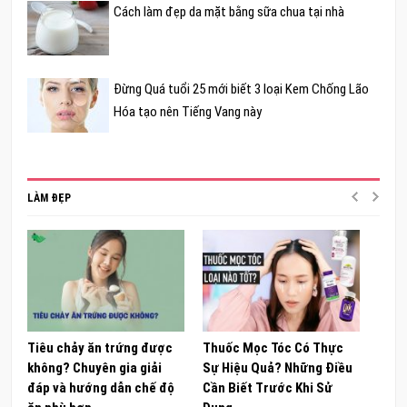
Cách làm đẹp da mặt bằng sữa chua tại nhà
Đừng Quá tuổi 25 mới biết 3 loại Kem Chống Lão
Hóa tạo nên Tiếng Vang này
LÀM ĐẸP
Tiêu chảy ăn trứng được
Thuốc Mọc Tóc Có Thực
Khám
không? Chuyên gia giải
Sự Hiệu Quả? Những Điều
Sâm 
đáp và hướng dẫn chế độ
Cần Biết Trước Khi Sử
ong 