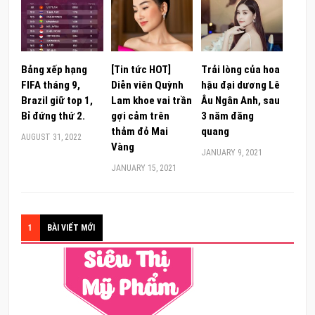
Bảng xếp hạng
[Tin tức HOT]
Trải lòng của hoa
FIFA tháng 9,
Diễn viên Quỳnh
hậu đại dương Lê
Brazil giữ top 1,
Lam khoe vai trần
Âu Ngân Anh, sau
Bỉ đứng thứ 2.
gợi cảm trên
3 năm đăng
thảm đỏ Mai
quang
AUGUST 31, 2022
Vàng
JANUARY 9, 2021
JANUARY 15, 2021
1
BÀI VIẾT MỚI