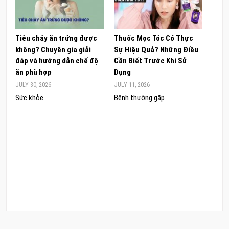
Tiêu chảy ăn trứng được
Thuốc Mọc Tóc Có Thực
Khám
không? Chuyên gia giải
Sự Hiệu Quả? Những Điều
Sâm 
đáp và hướng dẫn chế độ
Cần Biết Trước Khi Sử
ong 
ăn phù hợp
Dụng
đúng
JULY 30, 2026
JULY 11, 2026
JUNE 
Sức khỏe
Bệnh thường gặp
Sức 