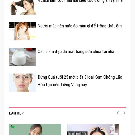
4 cách làm tóc mau dài siêu tốc đơn giản tại nhà
Người mập nên mặc áo màu gì để trông thật ốm
Cách làm đẹp da mặt bằng sữa chua tại nhà
Đừng Quá tuổi 25 mới biết 3 loại Kem Chống Lão
Hóa tạo nên Tiếng Vang này
LÀM ĐẸP