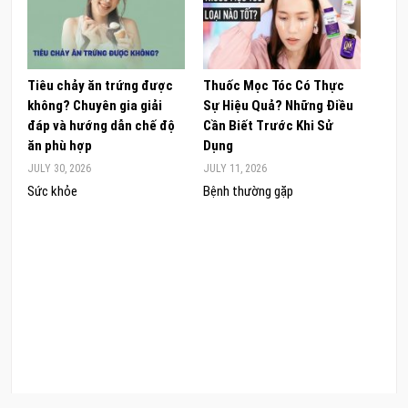
Tiêu chảy ăn trứng được
Thuốc Mọc Tóc Có Thực
Khám
không? Chuyên gia giải
Sự Hiệu Quả? Những Điều
Sâm 
đáp và hướng dẫn chế độ
Cần Biết Trước Khi Sử
ong 
ăn phù hợp
Dụng
đúng
JULY 30, 2026
JULY 11, 2026
JUNE 
Sức khỏe
Bệnh thường gặp
Sức 