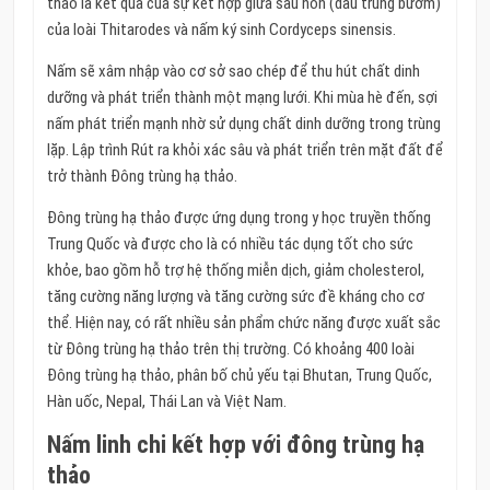
thảo là kết quả của sự kết hợp giữa sâu non (dấu trùng bướm)
của loài Thitarodes và nấm ký sinh Cordyceps sinensis.
Nấm sẽ xâm nhập vào cơ sở sao chép để thu hút chất dinh
dưỡng và phát triển thành một mạng lưới.
Khi mùa hè đến, sợi
nấm phát triển mạnh nhờ sử dụng chất dinh dưỡng trong trùng
lặp.
Lập trình Rút ra khỏi xác sâu và phát triển trên mặt đất để
trở thành Đông trùng hạ thảo.
Đông trùng hạ thảo được ứng dụng trong y học truyền thống
Trung Quốc và được cho là có nhiều tác dụng tốt cho sức
khỏe, bao gồm hỗ trợ hệ thống miễn dịch, giảm cholesterol,
tăng cường năng lượng và tăng cường sức đề kháng cho cơ
thể.
Hiện nay, có rất nhiều sản phẩm chức năng được xuất sắc
từ Đông trùng hạ thảo trên thị trường.
Có khoảng 400 loài
Đông trùng hạ thảo, phân bố chủ yếu tại Bhutan, Trung Quốc,
Hàn uốc, Nepal, Thái Lan và Việt Nam.
Nấm linh chi kết hợp với đông trùng hạ
thảo