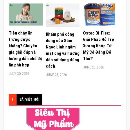
Tiêu chảy ăn
Osteo Bi-Flex:
Khám phá công
trứng được
Giải Pháp Hỗ Trợ
dụng của Sâm
không? Chuyên
Xương Khớp Từ
Ngọc Linh ngâm
gia giải đáp và
Mỹ Có Đáng Để
mật ong và hướng
hướng dẫn chế độ
Thử?
dẫn sử dụng đúng
ăn phù hợp
cách
JUNE 23, 2026
JULY 30, 2026
JUNE 25, 2026
1
BÀI VIẾT MỚI