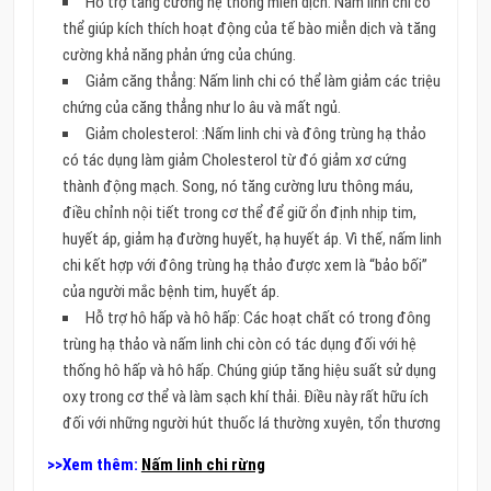
Hỗ trợ tăng cường hệ thống miễn dịch: Nấm linh chi có
thể giúp kích thích hoạt động của tế bào miễn dịch và tăng
cường khả năng phản ứng của chúng.
Giảm căng thẳng: Nấm linh chi có thể làm giảm các triệu
chứng của căng thẳng như lo âu và mất ngủ.
Giảm cholesterol: :Nấm linh chi và đông trùng hạ thảo
có tác dụng làm giảm Cholesterol từ đó giảm xơ cứng
thành động mạch.
Song, nó tăng cường lưu thông máu,
điều chỉnh nội tiết trong cơ thể để giữ ổn định nhịp tim,
huyết áp, giảm hạ đường huyết, hạ huyết áp.
Vì thế, nấm linh
chi kết hợp với đông trùng hạ thảo được xem là “bảo bối”
của người mắc bệnh tim, huyết áp.
Hỗ trợ hô hấp và hô hấp:
Các hoạt chất có trong đông
trùng hạ thảo và nấm linh chi còn có tác dụng đối với hệ
thống hô hấp và hô hấp.
Chúng giúp tăng hiệu suất sử dụng
oxy trong cơ thể và làm sạch khí thải.
Điều này rất hữu ích
đối với những người hút thuốc lá thường xuyên, tổn thương
>>Xem thêm:
Nấm linh chi rừng