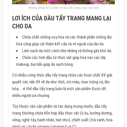
Những thông tin cơ bản về dầu tẩy trang, bạn cần biết
LƠI ÍCH CỦA DẦU TẨY TRANG MANG LẠI
CHO DA
Chứa chất chống oxy hóa và các thành phần chống lão
hóa cũng giúp cải thiện kết cấu và vẻ ngoài của làn da.
Làm sạch da một cách nhẹ nhàng và không gây khô da.
Chứa các tinh dầu từ thực vật giúp hòa tan các lớp
makeup, bụi bẩn giúp da sạch bóng.
Có nhiều công thức dầu tẩy trang chứa các hoạt chất để giải
quyết các vấn đề về da như: khô, xỉn màu, mụn trứng cá, lão
hóa,… vì thế dầu tẩy trang luôn là một sản phẩm được rất
nhiều người ưa chuộng.
Tùy thuộc vào sản phẩm và tác dụng mong muốn, dầu tẩy
trang thường chứa hỗn hợp dầu thực vật (ô liu, hướng dương,
vừng, nghệ tây, hạnh nhân, hạt nho), chiết xuất (trà xanh, hoa
nhài) và / hoặc vitamin (vitamin E và C) .