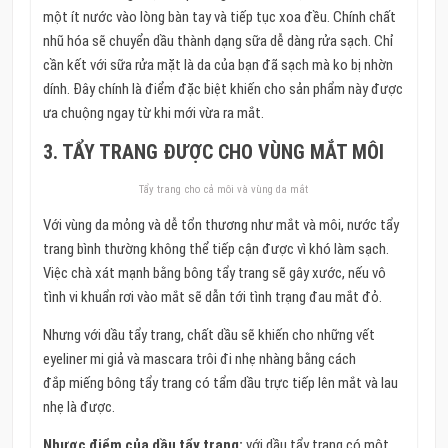
một ít nước vào lòng bàn tay và tiếp tục xoa đều. Chính chất
nhũ hóa sẽ chuyển dầu thành dạng sữa dễ dàng rửa sạch. Chỉ
cần kết với sữa rửa mặt là da của bạn đã sạch mà ko bị nhờn
dính. Đây chính là điểm đặc biệt khiến cho sản phẩm này được
ưa chuộng ngay từ khi mới vừa ra mắt.
3. TẨY TRANG ĐƯỢC CHO VÙNG MẮT MÔI
Tẩy trang cho cả môi và vùng da mắt
Với vùng da mỏng và dễ tổn thương như mắt và môi, nước tẩy
trang bình thường không thể tiếp cận được vì khó làm sạch.
Việc chà xát mạnh bằng bông tẩy trang sẽ gây xước, nếu vô
tình vi khuẩn rơi vào mắt sẽ dẫn tới tình trạng đau mắt đỏ.
Nhưng với dầu tẩy trang, chất dầu sẽ khiến cho những vết
eyeliner mi giả và mascara trôi đi nhẹ nhàng bằng cách
đắp miếng bông tẩy trang có tẩm dầu trực tiếp lên mắt và lau
nhẹ là được.
Nhược điểm của dầu tẩy trang:
với dầu tẩy trang có một