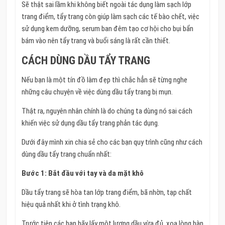
Sẽ thật sai lầm khi không biết ngoài tác dụng làm sạch lớp
trang điểm, tẩy trang còn giúp làm sạch các tế bào chết, việc
sử dụng kem dưỡng, serum ban đêm tạo cơ hội cho bụi bẩn
bám vào nên tẩy trang và buổi sáng là rất cần thiết.
CÁCH DÙNG DẦU TẨY TRANG
Nếu bạn là một tín đồ làm đẹp thì chắc hẳn sẽ từng nghe
những câu chuyện về việc dùng dầu tẩy trang bị mụn.
Thật ra, nguyên nhân chính là do chúng ta dùng nó sai cách
khiến việc sử dụng dầu tẩy trang phản tác dụng.
Dưới đây mình xin chia sẻ cho các bạn quy trình cũng như cách
dùng dầu tẩy trang chuẩn nhất:
Bước 1: Bắt đầu với tay và da mặt khô
Dầu tẩy trang sẽ hòa tan lớp trang điểm, bã nhờn, tạp chất
hiệu quả nhất khi ở tình trạng khô.
Trước tiên các bạn hãy lấy một lượng dầu vừa đủ, xoa lòng bàn