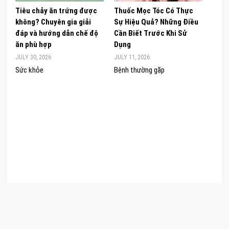
Tiêu chảy ăn trứng được
Thuốc Mọc Tóc Có Thực
Khám
không? Chuyên gia giải
Sự Hiệu Quả? Những Điều
Sâm 
đáp và hướng dẫn chế độ
Cần Biết Trước Khi Sử
ong 
ăn phù hợp
Dụng
đúng
JULY 30, 2026
JULY 11, 2026
JUNE 
Sức khỏe
Bệnh thường gặp
Sức 
COPYRIGHT © 2026 CẨM NANG LÀM ĐẸP. .