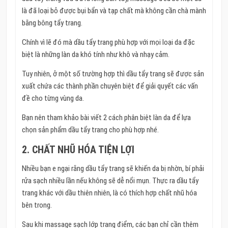
là đã loại bỏ được bụi bẩn và tạp chất mà không cần chà mành
bằng bông tẩy trang.
Chính vì lẽ đó mà dầu tẩy trang phù hợp với mọi loại da đặc
biệt là những làn da khó tính như khô và nhạy cảm.
Tuy nhiên, ở một số trường hợp thì dầu tẩy trang sẽ được sản
xuất chứa các thành phần chuyên biệt để giải quyết các vấn
đề cho từng vùng da.
Bạn nên tham khảo bài viết 2 cách phân biệt làn da để lựa
chọn sản phẩm dầu tẩy trang cho phù hợp nhé.
2. CHẤT NHŨ HÓA TIỆN LỢI
Nhiều bạn e ngại rằng dầu tẩy trang sẽ khiến da bị nhờn, bí phải
rửa sạch nhiều lần nếu không sẽ dễ nổi mụn. Thực ra dầu tẩy
trang khác với dầu thiên nhiên, là có thích hợp chất nhũ hóa
bên trong.
Sau khi massage sạch lớp trang điểm, các bạn chỉ cần thêm