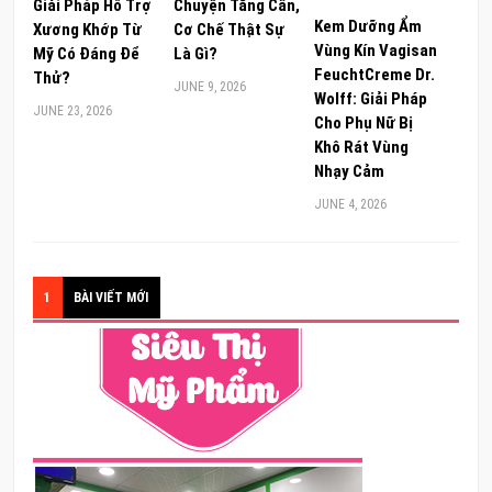
Giải Pháp Hỗ Trợ
Chuyện Tăng Cân,
Kem Dưỡng Ẩm
Xương Khớp Từ
Cơ Chế Thật Sự
Vùng Kín Vagisan
Mỹ Có Đáng Để
Là Gì?
FeuchtCreme Dr.
Thử?
JUNE 9, 2026
Wolff: Giải Pháp
JUNE 23, 2026
Cho Phụ Nữ Bị
Khô Rát Vùng
Nhạy Cảm
JUNE 4, 2026
1
BÀI VIẾT MỚI