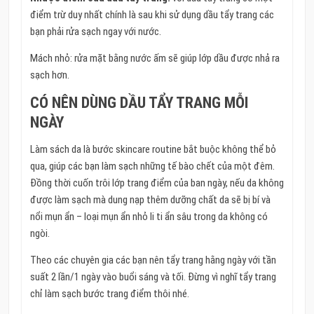
điểm trừ duy nhất chính là sau khi sử dụng dầu tẩy trang các
bạn phải rửa sạch ngay với nước.
Mách nhỏ: rửa mặt bằng nước ấm sẽ giúp lớp dầu được nhả ra
sạch hơn.
CÓ NÊN DÙNG DẦU TẨY TRANG MỖI
NGÀY
Làm sách da là bước skincare routine bắt buộc không thể bỏ
qua, giúp các bạn làm sạch những tế bào chết của một đêm.
Đồng thời cuốn trôi lớp trang điểm của ban ngày, nếu da không
được làm sạch mà dung nạp thêm dưỡng chất da sẽ bị bí và
nổi mụn ẩn – loại mụn ẩn nhỏ li ti ẩn sâu trong da không có
ngòi.
Theo các chuyên gia các bạn nên tẩy trang hằng ngày với tần
suất 2 lần/1 ngày vào buổi sáng và tối. Đừng vì nghĩ tẩy trang
chỉ làm sạch bước trang điểm thôi nhé.