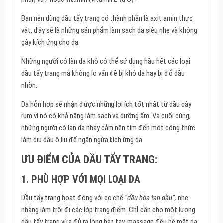
Bạn nên dùng dầu tẩy trang có thành phần là axit amin thực
vật, đây sẽ là những sản phẩm làm sạch da siêu nhẹ và không
gây kích ứng cho da.
Những người có làn da khô có thể sử dụng hầu hết các loại
dầu tẩy trang mà không lo vấn đề bị khô da hay bị đổ dầu
nhờn.
Da hỗn hợp sẽ nhận được những lợi ích tốt nhất từ ​​dầu cây
rum vì nó có khả năng làm sạch và dưỡng ẩm. Và cuối cùng,
những người có làn da nhạy cảm nên tìm đến một công thức
làm dịu dầu ô liu để ngăn ngừa kích ứng da.
ƯU ĐIỂM CỦA DẦU TẨY TRANG:
1. PHÙ HỢP VỚI MỌI LOẠI DA
Dầu tẩy trang hoạt động với cơ chế
“dầu hòa tan dầu”,
nhẹ
nhàng làm trôi đi các lớp trang điểm. Chỉ cần cho một lượng
dầu tẩy trang vừa đủ ra lòng bàn tay, massage đều bề mặt da