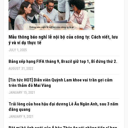
Mẫu thông báo nghỉ lễ nội bộ của công ty: Cách viết, lưu
ý và ví dụ thực tế
JULY 1, 2025
Bảng xếp hạng FIFA tháng 9, Brazil giữ top 1, Bỉ đứng thứ 2.
AUGUST 31, 2022
[Tin tức HOT] Diễn viên Quỳnh Lam khoe vai trần gợi cảm
trên thảm đỏ Mai Vàng
JANUARY 15, 2021
Trải lòng của hoa hậu đại dương Lê Âu Ngân Anh, sau 3 năm
đăng quang
JANUARY 9, 2021
Bật mí bộ ảnh cưới của Á hậu Thúy An với chồng tiến sĩ hơn