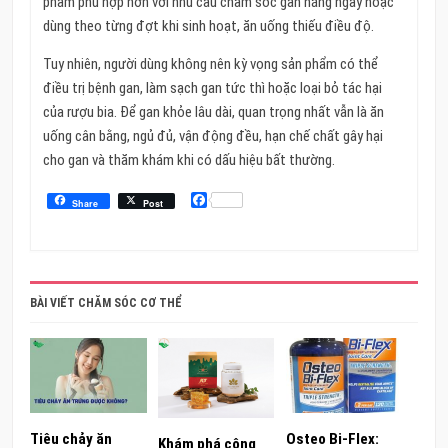
phẩm phù hợp hơn với nhu cầu chăm sóc gan hằng ngày hoặc
dùng theo từng đợt khi sinh hoạt, ăn uống thiếu điều độ.
Tuy nhiên, người dùng không nên kỳ vọng sản phẩm có thể
điều trị bệnh gan, làm sạch gan tức thì hoặc loại bỏ tác hại
của rượu bia. Để gan khỏe lâu dài, quan trọng nhất vẫn là ăn
uống cân bằng, ngủ đủ, vận động đều, hạn chế chất gây hại
cho gan và thăm khám khi có dấu hiệu bất thường.
Facebook
Share
Post
BÀI VIẾT CHĂM SÓC CƠ THỂ
Tiêu chảy ăn
Osteo Bi-Flex:
Khám phá công