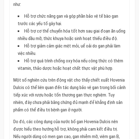
như:
Hỗ trợ chức năng gan và góp phần bảo vệ tế bào gan
trước các yếu tố gây hại.
Hỗ trợ cơ thể chuyển hóa tốt hơn sau giai đoạn ăn uống
nhiều dầu mỡ, thức khuya hoặc sinh hoạt thiếu điều độ.
Hỗ trợ giảm cảm giác mệt mỏi, uể oải do gan phải làm
việc nhiều.
Hỗ trợ quá trình chống oxy hóa nếu công thức có thêm
vitamin, thảo dược hoặc hoạt chất thực vật phù hợp.
Một số nghiên cứu trên động vật cho thấy chiết xuất Hovenia
Dulcis có thể liên quan đến tác dụng bảo vệ gan trong bối cảnh
tiếp xúc với rượu hoặc tổn thương gan thực nghiệm. Tuy
nhiên, đây chưa phải bằng chứng đủ mạnh để khẳng định sản
phẩm có thể điều trị bệnh gan ở người.
Do đó, các công dụng của nước bổ gan Hovenia Dulcis nên
được hiểu theo hướng hỗ trợ, không phải cam kết điều trị.
Nếu người dùng có men gan cao, gan nhiễm mỡ, viêm gan B,