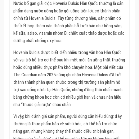
Nước bổ gan giải độc Hovenia Dulcis Hàn Quốc thường là sản
phẩm dạng nước uống hoặc gói uống tiện lợi, có thành phần
chính từ Hovenia Dulcis. Tùy từng thương hiệu, sản phẩm có
thể kết hợp thêm các thành phần hỗ trợ khác như hồng sâm,
kế sữa, atiso, vitamin nhóm B, chiết xuất thảo dược hoặc các
dưỡng chất chống oxy hóa.
Hovenia Dulcis được biết đến nhiều trong văn hóa Hàn Quốc
với vai trò hỗ trợ cơ thể sau khi mệt mỏi, ăn uống thất thường
hoặc dùng nhiều thực phẩm khó chuyển hóa. Một bài viết của
The Guardian năm 2025 cũng ghi nhận Hovenia Dulcis đã trở
thành thành phần quen thuộc trong thị trường sản phẩm hỗ
trợ sau uống rượu tại Hàn Quốc, nhưng đồng thời nhấn mạnh
bằng chứng khoa học còn có nhiều giới hạn và chưa nên hiểu
như “thuốc giải rượu” chắc chắn.
Vì vậy, khi đánh giá sản phẩm, người dùng cần hiểu đúng: đây
thường là thực phẩm bảo vệ sức khỏe, có thể hỗ trợ chức
năng gan, nhưng không thay thế thuốc điều trị bệnh gan,
không giúp “giải độc” cơ thể ngay lập tức và không làm mất