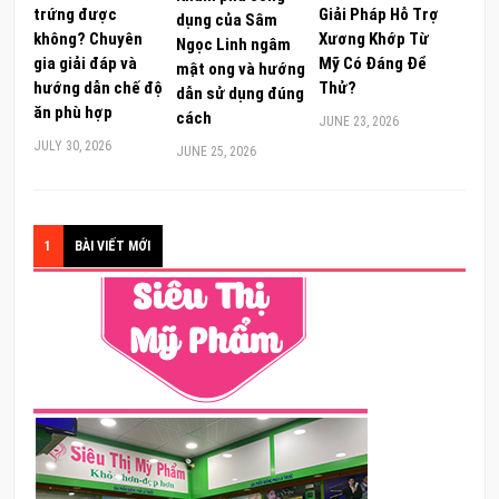
trứng được
Giải Pháp Hỗ Trợ
dụng của Sâm
không? Chuyên
Xương Khớp Từ
Ngọc Linh ngâm
gia giải đáp và
Mỹ Có Đáng Để
mật ong và hướng
hướng dẫn chế độ
Thử?
dẫn sử dụng đúng
ăn phù hợp
cách
JUNE 23, 2026
JULY 30, 2026
JUNE 25, 2026
1
BÀI VIẾT MỚI