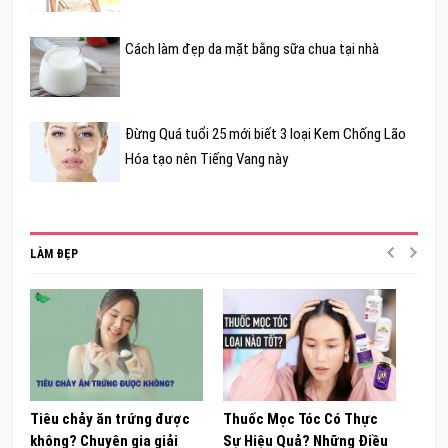
Cách làm đẹp da mặt bằng sữa chua tại nhà
Đừng Quá tuổi 25 mới biết 3 loại Kem Chống Lão
Hóa tạo nên Tiếng Vang này
LÀM ĐẸP
Tiêu chảy ăn trứng được
Thuốc Mọc Tóc Có Thực
Khám
không? Chuyên gia giải
Sự Hiệu Quả? Những Điều
Sâm 