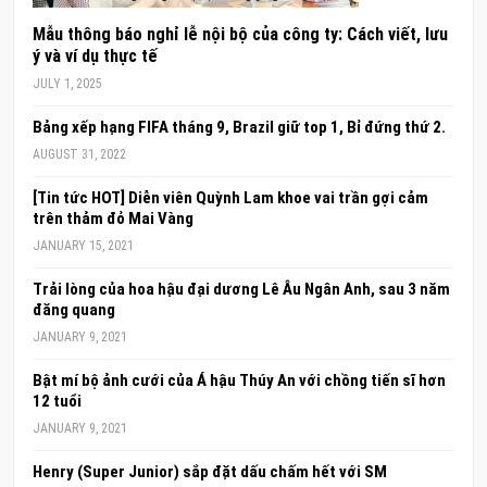
Mẫu thông báo nghỉ lễ nội bộ của công ty: Cách viết, lưu
ý và ví dụ thực tế
JULY 1, 2025
Bảng xếp hạng FIFA tháng 9, Brazil giữ top 1, Bỉ đứng thứ 2.
AUGUST 31, 2022
[Tin tức HOT] Diễn viên Quỳnh Lam khoe vai trần gợi cảm
trên thảm đỏ Mai Vàng
JANUARY 15, 2021
Trải lòng của hoa hậu đại dương Lê Âu Ngân Anh, sau 3 năm
đăng quang
JANUARY 9, 2021
Bật mí bộ ảnh cưới của Á hậu Thúy An với chồng tiến sĩ hơn
12 tuổi
JANUARY 9, 2021
Henry (Super Junior) sắp đặt dấu chấm hết với SM