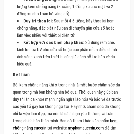
lượng kem chống nắng (khoảng 1 đồng xu cho mặt và 2
đồng xu cho toàn bộ vùng cổ).
Duy trì thoa lại:
Sau mỗi 4-6 tiếng, hãy thoa lại kem
chống nắng, đặc biệt nếu bạn di chuyển gần cửa sổ hoặc
làm việc nhiều với thiết bị điện tử.
Kết hợp với các biện pháp khác:
Sử dụng rèm che,
kính lọc tia UV cho cửa sổ hoặc các phần mềm điều chỉnh
ánh sáng xanh trên thiết bị cũng là cách hỗ trợ bảo vệ da
hiệu quả.
Kết luận
Bôi kem chống nắng khi ở trong nhà là một bước chăm sóc da
quan trọng mà bạn không nên bỏ qua. Thói quen này giúp bạn
duy trì làn da khỏe mạnh, ngăn ngừa lão hóa và bảo vệ da trước
các yếu tố gây hại không ngờ tới. Hãy nhớ, chăm sóc da không
chỉ là việc làm đẹp, mà còn là cách bạn yêu thương và trân
trọng chính bản thân mình. Bạn có tham khảo sản phẩm
kem
chống nắng eucerin
tại website
myphameucerin.com
để tìm