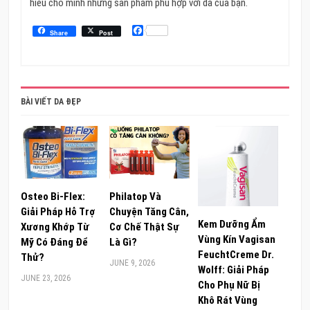
hiểu cho mình những sản phẩm phù hợp với da của bạn.
Facebook
Share
Post
BÀI VIẾT DA ĐẸP
Osteo Bi-Flex:
Philatop Và
Giải Pháp Hỗ Trợ
Chuyện Tăng Cân,
Kem Dưỡng Ẩm
Xương Khớp Từ
Cơ Chế Thật Sự
Vùng Kín Vagisan
Mỹ Có Đáng Để
Là Gì?
FeuchtCreme Dr.
Thử?
JUNE 9, 2026
Wolff: Giải Pháp
JUNE 23, 2026
Cho Phụ Nữ Bị
Khô Rát Vùng