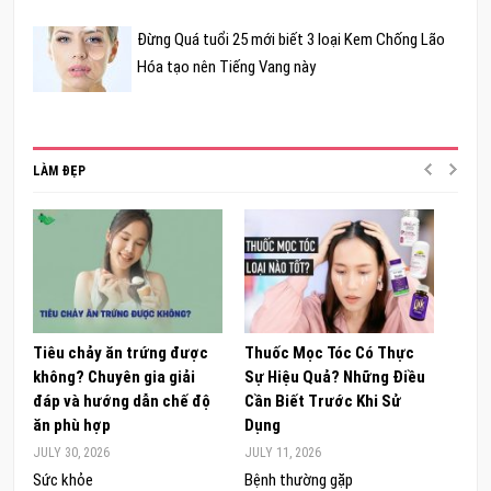
Đừng Quá tuổi 25 mới biết 3 loại Kem Chống Lão
Hóa tạo nên Tiếng Vang này
LÀM ĐẸP
Tiêu chảy ăn trứng được
Thuốc Mọc Tóc Có Thực
Khám
không? Chuyên gia giải
Sự Hiệu Quả? Những Điều
Sâm 
đáp và hướng dẫn chế độ
Cần Biết Trước Khi Sử
ong 
ăn phù hợp
Dụng
đúng
JULY 30, 2026
JULY 11, 2026
JUNE 
Sức khỏe
Bệnh thường gặp
Sức 