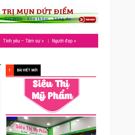
Tình yêu – Tâm sự
»
Người đẹp
»
1
BÀI VIẾT MỚI