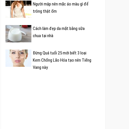
Người mập nên mặc áo màu gì để
trông thật ốm
Cách làm đẹp da mặt bằng sữa
chua tại nhà
Đừng Quá tuổi 25 mới biết 3 loại
Kem Chống Lão Hóa tạo nên Tiếng
Vang này