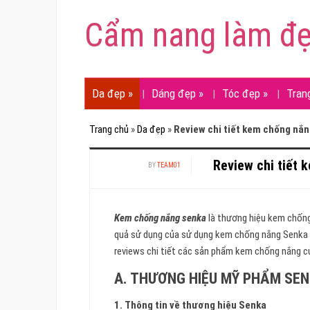
Cẩm nang làm đ
Da đẹp
»
Dáng đẹp
»
Tóc đẹp
»
Tran
Trang chủ
»
Da đẹp
»
Review chi tiết kem chống nắ
Review chi tiết
BY
TEAM01
Kem chống nắng senka
là thương hiệu kem chống
quả sử dụng của sử dụng kem chống nắng Senka c
reviews chi tiết các sản phẩm kem chống nắng c
A. THƯƠNG HIỆU MỸ PHẨM SE
1. Thông tin về thương hiệu Senka