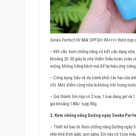
Senka Perfect UV Milk SPF50+ PA++++ thích hợp d
– Kết cấu: kem chống nắng có kết cấu dạng sữa
khoảng 20-30 giây là sữa thẩm thấu hoàn toàn vào
mỏng, không trắng bệch mà để lại hiệu ứng trắng
– Công dụng: bảo vệ da tránh khỏi tác hại của á
tốt. Một điểm cộng nữa là không trôi trong nước 
– Giá thành: Em này có 2 loại, 1 loại dạng gel và
giá khoảng 140k/ tuýp 80g.
2. Kem chống nắng Dưỡng ngày Senka Perfe
– Thiết kế bao bì: Kem chống nắng Dưỡng ngày 
nhìn khá đơn giản, gọn gàng. Em này có tone mà