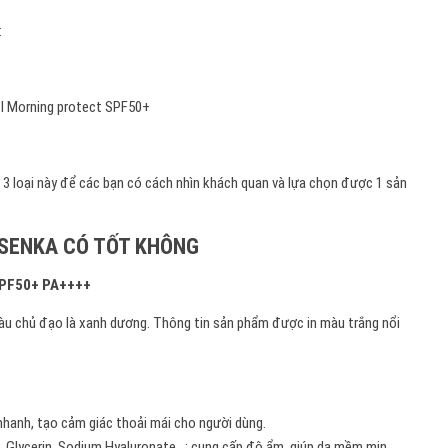
:
l Morning protect SPF50+
cả 3 loại này để các bạn có cách nhìn khách quan và lựa chọn được 1 sản
 SENKA CÓ TỐT KHÔNG
SPF50+ PA++++
màu chủ đạo là xanh dương. Thông tin sản phẩm được in màu trắng nổi
nhanh, tạo cảm giác thoải mái cho người dùng.
, Glycerin, Sodium Hyaluronate…: cung cấp độ ẩm, giúp da mềm mịn