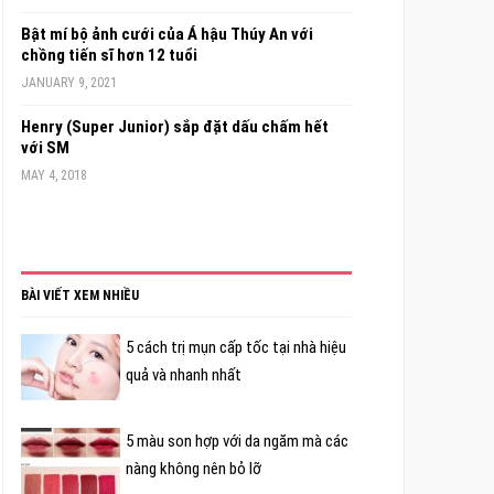
Bật mí bộ ảnh cưới của Á hậu Thúy An với
chồng tiến sĩ hơn 12 tuổi
JANUARY 9, 2021
Henry (Super Junior) sắp đặt dấu chấm hết
với SM
MAY 4, 2018
BÀI VIẾT XEM NHIỀU
5 cách trị mụn cấp tốc tại nhà hiệu
quả và nhanh nhất
5 màu son hợp với da ngăm mà các
nàng không nên bỏ lỡ