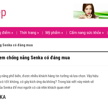
ẹp
g điểm
»
Thời trang
»
Mỹ phẩm
»
Cẩm nang sức khỏe
»
ng Senka có đáng mua
 kem chống nắng Senka có đáng mua
 nắng phổ biến, được nhiều khách hàng tin tưởng và lựa chọn. Vậy hiệu
ó tốt không, có gây kích ứng da không? Trong bài viết này mình sẽ
ủa Senka để mọi người có cái nhìn khách quan nhé!
NKA