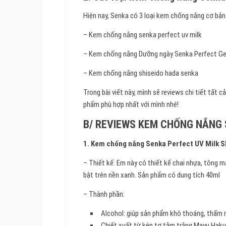
Hiện nay, Senka có 3 loại kem chống nắng cơ bản
– Kem chống nắng senka perfect uv milk
– Kem chống nắng Dưỡng ngày Senka Perfect Ge
– Kem chống nắng shiseido hada senka
Trong bài viết này, mình sẽ reviews chi tiết tất 
phẩm phù hợp nhất với mình nhé!
B/ REVIEWS KEM CHỐNG NẮNG
1. Kem chống nắng Senka Perfect UV Milk 
– Thiết kế: Em này có thiết kế chai nhựa, tông 
bật trên nền xanh. Sản phẩm có dung tích 40ml
– Thành phần:
Alcohol: giúp sản phẩm khô thoáng, thấm 
Chiết xuất từ kén tơ tằm trắng Mayu Haku