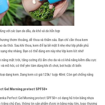
ùng với các bạn da dầu, da khô và da hỗn hợp
, hương thơm thoảng, dễ thoa và thấm sâu. Bạn chỉ cần thoa kem
 da thôi. Sau khi thoa, kem để lại bề mặt lì nhẹ như lớp phấn phủ
 sạng nhẹ nhàng. Bạn có thể dùng em này như lớp kem lót nhé!
nh nắng mặt trời, tăng cường độ ẩm cho da và có khả năng kiềm dầu cực
và mồ hôi, có thể yên tâm dùng khi đi chơi, bơi hoặc đi biển
 1 loại dạng kem. Dạng kem có giá 125k/ tuýp 40ml. Còn gel chống nắng
ct Gel Morning protect SPF50+
Senka Perfect Gel Morning protect SPF50+ có dạng hũ tròn bằng nhựa
u trắng chủ đạo, thông tin sản phẩm được in bằng màu tím, logo thương