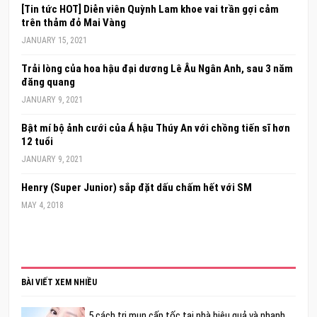
[Tin tức HOT] Diễn viên Quỳnh Lam khoe vai trần gợi cảm
trên thảm đỏ Mai Vàng
JANUARY 15, 2021
Trải lòng của hoa hậu đại dương Lê Âu Ngân Anh, sau 3 năm
đăng quang
JANUARY 9, 2021
Bật mí bộ ảnh cưới của Á hậu Thúy An với chồng tiến sĩ hơn
12 tuổi
JANUARY 9, 2021
Henry (Super Junior) sắp đặt dấu chấm hết với SM
MAY 4, 2018
BÀI VIẾT XEM NHIỀU
5 cách trị mụn cấp tốc tại nhà hiệu quả và nhanh