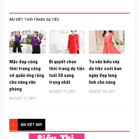
BÀI VIẾT THỜI TRANG DẠ TIỆC
Mặc đẹp cùng
Bí quyết chọn
Tư vấn kiểu váy
thời trang công
thời trang dự tiệc
dự tiệc cưới ban
sở quần ống rộng
tuổi 50 sang
ngày đẹp lung
cho nàng văn
trọng nhất
linh cho nàng
phòng
AUGUST 11, 2017
AUGUST 10, 2017
AUGUST 11, 2017
1
BÀI VIẾT MỚI