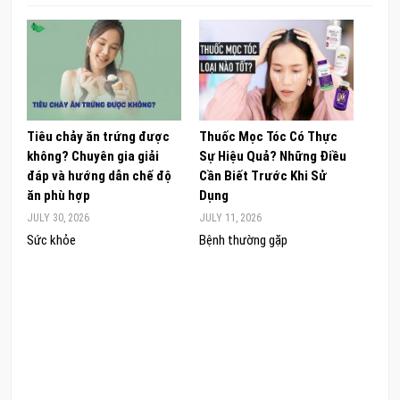
Tiêu chảy ăn trứng được
Thuốc Mọc Tóc Có Thực
Khám
không? Chuyên gia giải
Sự Hiệu Quả? Những Điều
Sâm 
đáp và hướng dẫn chế độ
Cần Biết Trước Khi Sử
ong 
ăn phù hợp
Dụng
đúng
JULY 30, 2026
JULY 11, 2026
JUNE 
Sức khỏe
Bệnh thường gặp
Sức 