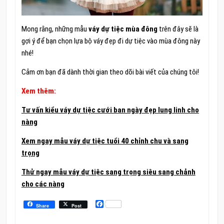
Mong rằng, những mẫu
váy dự tiệc mùa đông
trên đây sẽ là
gợi ý để bạn chọn lựa bộ váy đẹp đi dự tiệc vào mùa đông này
nhé!
Cảm ơn bạn đã dành thời gian theo dõi bài viết của chúng tôi!
Xem thêm:
Tư vấn kiểu váy dự tiệc cưới ban ngày đẹp lung linh cho
nàng
Xem ngay mẫu váy dự tiệc tuổi 40 chỉnh chu và sang
trọng
Thử ngay mẫu váy dự tiệc sang trọng siêu sang chảnh
cho các nàng
Facebook
Share
Post