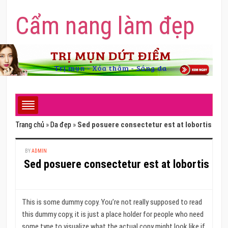
Cẩm nang làm đẹp
Trang chủ
»
Da đẹp
»
Sed posuere consectetur est at lobortis
BY
ADMIN
Sed posuere consectetur est at lobortis
This is some dummy copy. You’re not really supposed to read
this dummy copy, it is just a place holder for people who need
some type to visualize what the actual copy might look like if