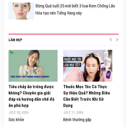
Đừng Quá tuổi 25 mới biết 3 loại Kem Chống Lão
Hóa tạo nên Tiếng Vang này
LÀM ĐẸP
Tiêu chảy ăn trứng được
Thuốc Mọc Tóc Có Thực
Khám
không? Chuyên gia giải
Sự Hiệu Quả? Những Điều
Sâm 
đáp và hướng dẫn chế độ
Cần Biết Trước Khi Sử
ong 
ăn phù hợp
Dụng
đúng
JULY 30, 2026
JULY 11, 2026
JUNE 
Sức khỏe
Bệnh thường gặp
Sức 