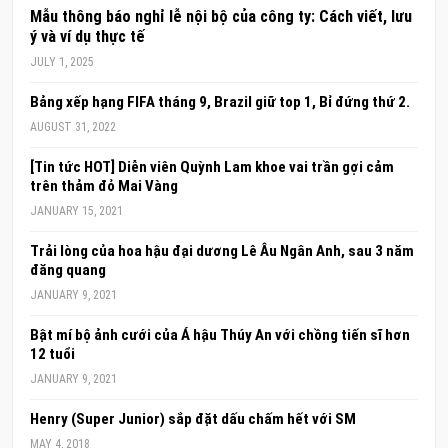
Mẫu thông báo nghỉ lễ nội bộ của công ty: Cách viết, lưu
ý và ví dụ thực tế
JULY 1, 2025
Bảng xếp hạng FIFA tháng 9, Brazil giữ top 1, Bỉ đứng thứ 2.
AUGUST 31, 2022
[Tin tức HOT] Diễn viên Quỳnh Lam khoe vai trần gợi cảm
trên thảm đỏ Mai Vàng
JANUARY 15, 2021
Trải lòng của hoa hậu đại dương Lê Âu Ngân Anh, sau 3 năm
đăng quang
JANUARY 9, 2021
Bật mí bộ ảnh cưới của Á hậu Thúy An với chồng tiến sĩ hơn
12 tuổi
JANUARY 9, 2021
Henry (Super Junior) sắp đặt dấu chấm hết với SM
MAY 4, 2018