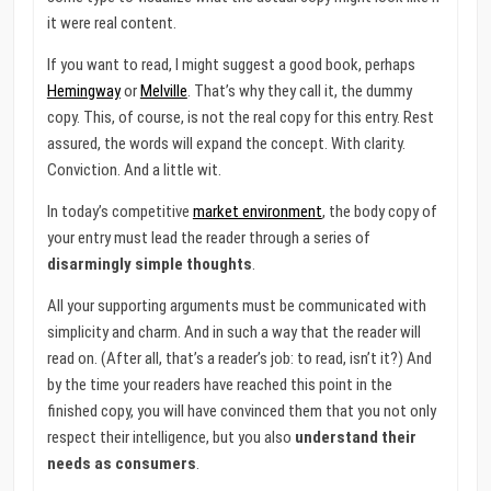
it were real content.
If you want to read, I might suggest a good book, perhaps
Hemingway
or
Melville
. That’s why they call it, the dummy
copy. This, of course, is not the real copy for this entry. Rest
assured, the words will expand the concept. With clarity.
Conviction. And a little wit.
In today’s competitive
market environment
, the body copy of
your entry must lead the reader through a series of
disarmingly simple thoughts
.
All your supporting arguments must be communicated with
simplicity and charm. And in such a way that the reader will
read on. (After all, that’s a reader’s job: to read, isn’t it?) And
by the time your readers have reached this point in the
finished copy, you will have convinced them that you not only
respect their intelligence, but you also
understand their
needs as consumers
.