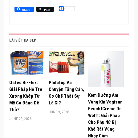
Facebook
Share
Post
BÀI VIẾT DA ĐẸP
Osteo Bi-Flex:
Philatop Và
Giải Pháp Hỗ Trợ
Chuyện Tăng Cân,
Kem Dưỡng Ẩm
Xương Khớp Từ
Cơ Chế Thật Sự
Vùng Kín Vagisan
Mỹ Có Đáng Để
Là Gì?
FeuchtCreme Dr.
Thử?
JUNE 9, 2026
Wolff: Giải Pháp
JUNE 23, 2026
Cho Phụ Nữ Bị
Khô Rát Vùng
Nhạy Cảm