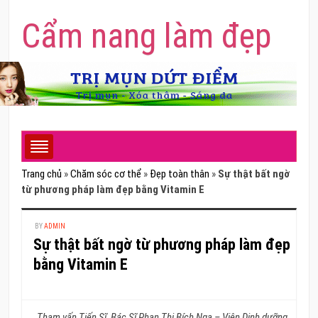
Cẩm nang làm đẹp
Trang chủ
»
Chăm sóc cơ thể
»
Đẹp toàn thân
»
Sự thật bất ngờ
từ phương pháp làm đẹp bằng Vitamin E
BY
ADMIN
Sự thật bất ngờ từ phương pháp làm đẹp
bằng Vitamin E
Tham vấn Tiến Sĩ, Bác Sĩ Phan Thị Bích Nga – Viện Dinh dưỡng