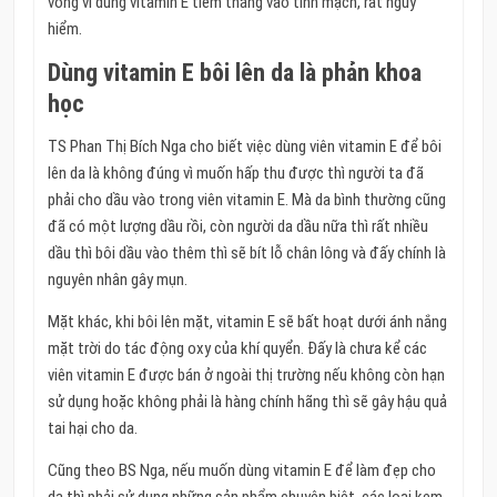
vong vì dùng vitamin E tiêm thẳng vào tĩnh mạch, rất nguy
hiểm.
Dùng vitamin E bôi lên da là phản khoa
học
TS Phan Thị Bích Nga cho biết việc dùng viên vitamin E để bôi
lên da là không đúng vì muốn hấp thu được thì người ta đã
phải cho dầu vào trong viên vitamin E. Mà da bình thường cũng
đã có một lượng dầu rồi, còn người da dầu nữa thì rất nhiều
dầu thì bôi dầu vào thêm thì sẽ bít lỗ chân lông và đấy chính là
nguyên nhân gây mụn.
Mặt khác, khi bôi lên mặt, vitamin E sẽ bất hoạt dưới ánh nắng
mặt trời do tác động oxy của khí quyển. Đấy là chưa kể các
viên vitamin E được bán ở ngoài thị trường nếu không còn hạn
sử dụng hoặc không phải là hàng chính hãng thì sẽ gây hậu quả
tai hại cho da.
Cũng theo BS Nga, nếu muốn dùng vitamin E để làm đẹp cho
da thì phải sử dụng những sản phẩm chuyên biệt, các loại kem