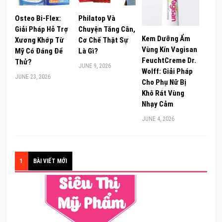
Osteo Bi-Flex:
Philatop Và
Giải Pháp Hỗ Trợ
Chuyện Tăng Cân,
Kem Dưỡng Ẩm
Xương Khớp Từ
Cơ Chế Thật Sự
Vùng Kín Vagisan
Mỹ Có Đáng Để
Là Gì?
FeuchtCreme Dr.
Thử?
JUNE 9, 2026
Wolff: Giải Pháp
JUNE 23, 2026
Cho Phụ Nữ Bị
Khô Rát Vùng
Nhạy Cảm
JUNE 4, 2026
1
BÀI VIẾT MỚI