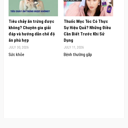
Tiêu chảy ăn trứng được
Thuốc Mọc Tóc Có Thực
Khám
không? Chuyên gia giải
Sự Hiệu Quả? Những Điều
Sâm 
đáp và hướng dẫn chế độ
Cần Biết Trước Khi Sử
ong 
ăn phù hợp
Dụng
đúng
JULY 30, 2026
JULY 11, 2026
JUNE 
Sức khỏe
Bệnh thường gặp
Sức 