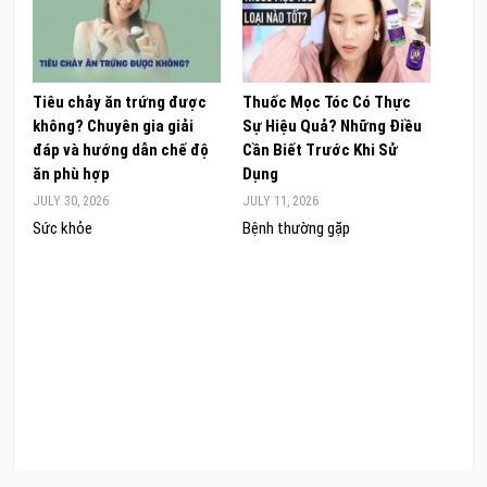
Tiêu chảy ăn trứng được
Thuốc Mọc Tóc Có Thực
Khám
không? Chuyên gia giải
Sự Hiệu Quả? Những Điều
Sâm 
đáp và hướng dẫn chế độ
Cần Biết Trước Khi Sử
ong 
ăn phù hợp
Dụng
đúng
JULY 30, 2026
JULY 11, 2026
JUNE 
Sức khỏe
Bệnh thường gặp
Sức 