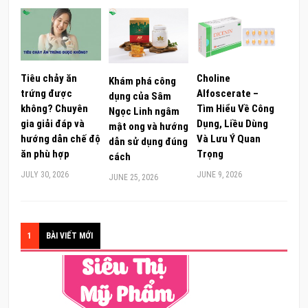
Tiêu chảy ăn
Choline
Khám phá công
trứng được
Alfoscerate –
dụng của Sâm
không? Chuyên
Tìm Hiểu Về Công
Ngọc Linh ngâm
gia giải đáp và
Dụng, Liều Dùng
mật ong và hướng
hướng dẫn chế độ
Và Lưu Ý Quan
dẫn sử dụng đúng
ăn phù hợp
Trọng
cách
JULY 30, 2026
JUNE 9, 2026
JUNE 25, 2026
1
BÀI VIẾT MỚI