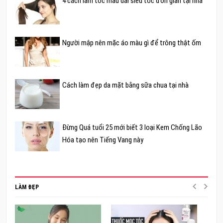
4 cách làm tóc mau dài siêu tốc đơn giản tại nhà
Người mập nên mặc áo màu gì để trông thật ốm
Cách làm đẹp da mặt bằng sữa chua tại nhà
Đừng Quá tuổi 25 mới biết 3 loại Kem Chống Lão
Hóa tạo nên Tiếng Vang này
LÀM ĐẸP